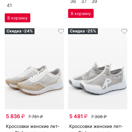
36
37
39
41
Скидка -24%
Скидка -25%
5 836
₽
5 481
₽
7 781
₽
7 308
₽
крос­совки женс­кие лет­
крос­совки женс­кие лет­