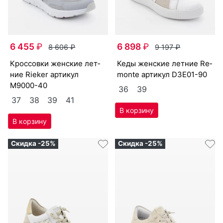
6 455
₽
6 898
₽
8 606
₽
9 197
₽
крос­совки женс­кие лет­
ке­ды женс­кие лет­ние Re­
ние Ri­eker артикул
mon­te артикул
D3E01-90
M9000-40
36
39
37
38
39
41
Скидка -25%
Скидка -25%