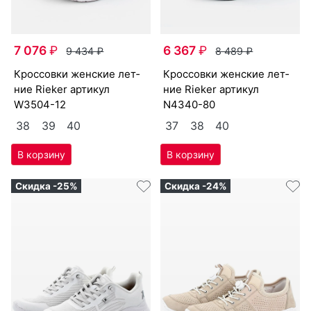
7 076
₽
6 367
₽
9 434
₽
8 489
₽
крос­совки женс­кие лет­
крос­совки женс­кие лет­
ние Ri­eker артикул
ние Ri­eker артикул
W3504-12
N4340-80
38
39
40
37
38
40
Скидка -25%
Скидка -24%