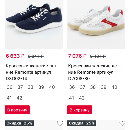
6 633
₽
7 076
₽
8 844
₽
9 434
₽
крос­совки женс­кие лет­
крос­совки женс­кие лет­
ние Re­mon­te артикул
ние Re­mon­te артикул
D3G02-14
D2C08-80
36
37
38
39
40
36
37
38
39
40
41
42
41
42
Скидка -25%
Скидка -25%