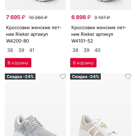
7 695
₽
6 898
₽
10 260
₽
9 197
₽
крос­совки женс­кие лет­
крос­совки женс­кие лет­
ние Ri­eker артикул
ние Ri­eker артикул
W4200-80
W4101-52
38
39
41
38
39
40
Скидка -24%
Скидка -24%