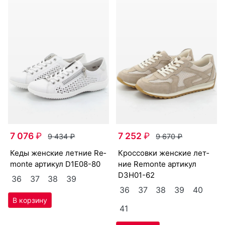
7 076
₽
7 252
₽
9 434
₽
9 670
₽
ке­ды женс­кие лет­ние Re­
крос­совки женс­кие лет­
mon­te артикул
D1E08-80
ние Re­mon­te артикул
D3H01-62
36
37
38
39
36
37
38
39
40
41