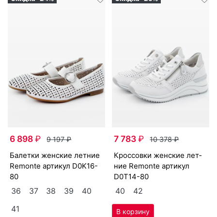
6 898
₽
7 783
₽
9 197
₽
10 378
₽
ба­лет­ки женс­кие лет­ние
крос­совки женс­кие лет­
Re­mon­te артикул
D0K16-
ние Re­mon­te артикул
80
D0T14-80
36
37
38
39
40
40
42
41