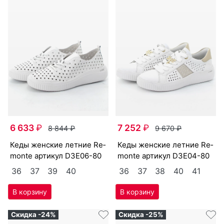
6 633
₽
7 252
₽
8 844
₽
9 670
₽
ке­ды женс­кие лет­ние Re­
ке­ды женс­кие лет­ние Re­
mon­te артикул
D3E06-80
mon­te артикул
D3E04-80
36
37
39
40
36
37
38
40
41
Скидка -24%
Скидка -25%