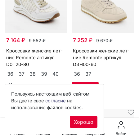
7 164
₽
7 252
₽
9 552
₽
9 670
₽
крос­совки женс­кие лет­
крос­совки женс­кие лет­
ние Re­mon­te артикул
ние Re­mon­te артикул
D0T20-80
D3H00-60
36
37
38
39
40
36
37
41
Пользуясь настоящим веб-сайтом,
Вы даете свое
согласие
на
использование файлов cookies.
Скидка -25%
Скидка -24%
Хорошо
Главная
Каталог
Корзина
Избранное
Войти