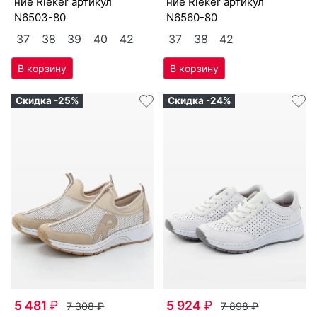
ние Ri­eker артикул
ние Ri­eker артикул
N6503-80
N6560-80
37
38
39
40
42
37
38
42
Скидка -25%
Скидка -24%
5 481
₽
5 924
₽
7 308
₽
7 898
₽