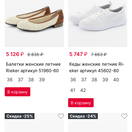
5 126
₽
5 747
₽
6 835
₽
7 663
₽
ба­лет­ки женс­кие лет­ние
ке­ды женс­кие лет­ние Ri­
Ri­eker артикул
51960-60
eker артикул
45602-80
36
37
38
39
36
37
38
39
40
41
42
Скидка -25%
Скидка -24%