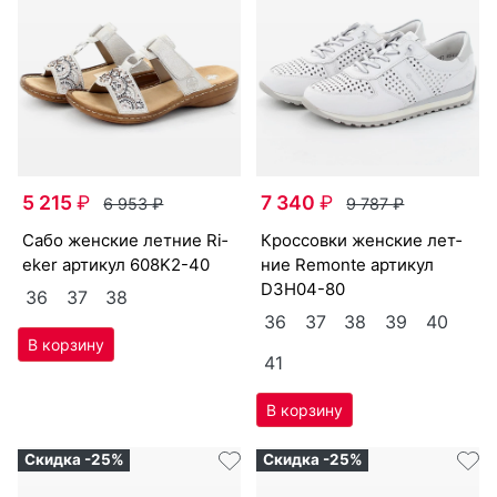
5 215
₽
7 340
₽
6 953
₽
9 787
₽
са­бо женс­кие лет­ние Ri­
крос­совки женс­кие лет­
eker артикул
608K2-40
ние Re­mon­te артикул
D3H04-80
36
37
38
36
37
38
39
40
41
Скидка -25%
Скидка -25%