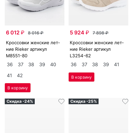
6 012
₽
5 924
₽
8 016
₽
7 898
₽
крос­совки женс­кие лет­
крос­совки женс­кие лет­
ние Ri­eker артикул
ние Ri­eker артикул
M8551-80
L3254-62
36
37
38
39
40
36
37
38
39
41
41
42
Скидка -24%
Скидка -25%