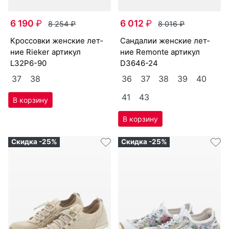
6 190
₽
6 012
₽
8 254
₽
8 016
₽
крос­совки женс­кие лет­
сан­да­лии женс­кие лет­
ние Ri­eker артикул
ние Re­mon­te артикул
L32P6-90
D3646-24
37
38
36
37
38
39
40
41
43
Скидка -25%
Скидка -25%