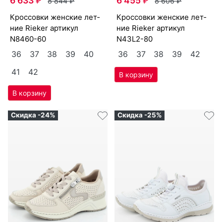
6 633
₽
6 455
₽
8 844
₽
8 606
₽
крос­совки женс­кие лет­
крос­совки женс­кие лет­
ние Ri­eker артикул
ние Ri­eker артикул
N8460-60
N43L2-80
36
37
38
39
40
36
37
38
39
42
41
42
Скидка -24%
Скидка -25%