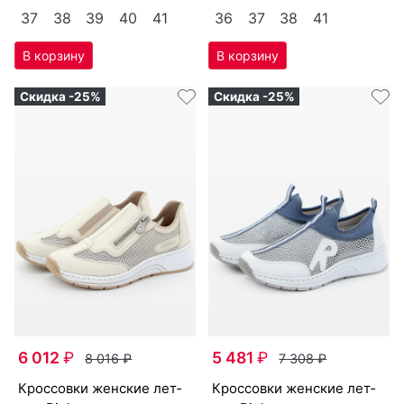
37
38
39
40
41
36
37
38
41
Скидка -25%
Скидка -25%
6 012
₽
5 481
₽
8 016
₽
7 308
₽
крос­совки женс­кие лет­
крос­совки женс­кие лет­