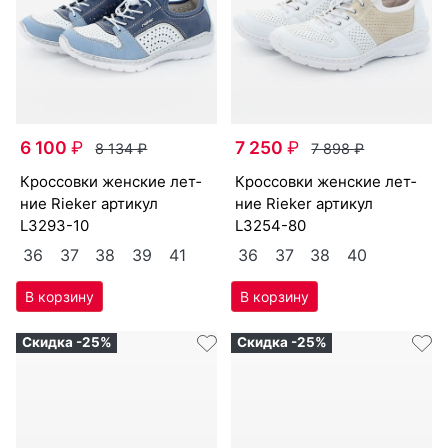
6 100
₽
7 250
₽
8 134
₽
7 898
₽
крос­совки женс­кие лет­
крос­совки женс­кие лет­
ние Ri­eker артикул
ние Ri­eker артикул
L3293-10
L3254-80
36
37
38
39
41
36
37
38
40
Скидка -25%
Скидка -25%