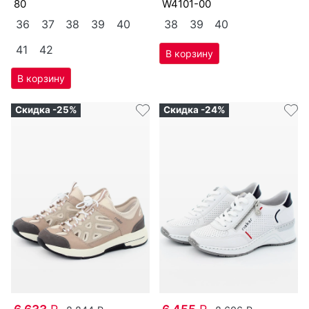
80
W4101-00
36
37
38
39
40
38
39
40
41
42
Скидка -25%
Скидка -24%