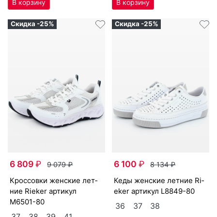
Скидка -25%
Скидка -25%
6 809
₽
6 100
₽
9 079
₽
8 134
₽
крос­совки женс­кие лет­
ке­ды женс­кие лет­ние Ri­
ние Ri­eker артикул
eker артикул
L8849-80
M6501-80
36
37
38
37
38
39
41