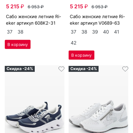
5 215
₽
5 215
₽
6 953
₽
6 953
₽
са­бо женс­кие лет­ние Ri­
са­бо женс­кие лет­ние Ri­
eker артикул
608K2-31
eker артикул
V0689-63
37
38
37
38
39
40
41
42
Скидка -24%
Скидка -24%