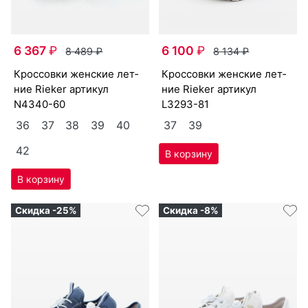
6 367
₽
6 100
₽
8 489
₽
8 134
₽
крос­совки женс­кие лет­
крос­совки женс­кие лет­
ние Ri­eker артикул
ние Ri­eker артикул
N4340-60
L3293-81
36
37
38
39
40
37
39
42
Скидка -25%
Скидка -8%