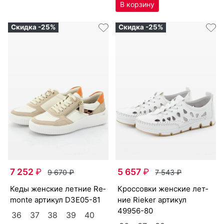
Скидка -25%
Скидка -25%
7 252
₽
5 657
₽
9 670
₽
7 543
₽
ке­ды женс­кие лет­ние Re­
крос­совки женс­кие лет­
mon­te артикул
D3E05-81
ние Ri­eker артикул
49956-80
36
37
38
39
40