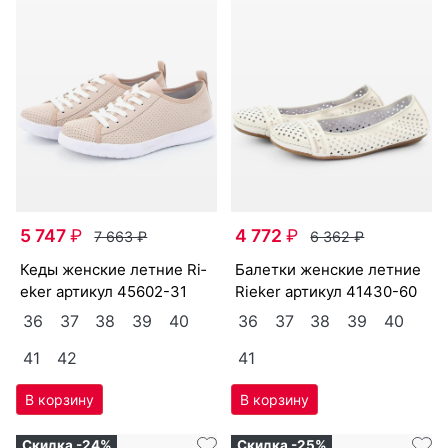
5 747
₽
4 772
₽
7 663
₽
6 362
₽
ке­ды женс­кие лет­ние Ri­
ба­лет­ки женс­кие лет­ние
eker артикул
45602-31
Ri­eker артикул
41430-60
36
37
38
39
40
36
37
38
39
40
41
42
41
Скидка -24%
Скидка -25%