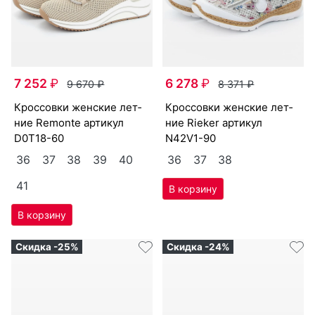
7 252
₽
6 278
₽
9 670
₽
8 371
₽
крос­совки женс­кие лет­
крос­совки женс­кие лет­
ние Re­mon­te артикул
ние Ri­eker артикул
D0T18-60
N42V1-90
36
37
38
39
40
36
37
38
41
Скидка -25%
Скидка -24%