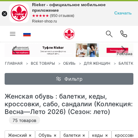
Rieker - официальное мобильное
приложение
Скачать
☆☆☆☆☆
★★★★★
(950 отзывов)
Rieker-shop.ru
Предыдущий
С
Реклама
ГЛАВНАЯ
ВСЕ ТОВАРЫ
ОБУВЬ
ДЛЯ ЖЕНЩИН
БАЛЕТКИ
Фильтр
Женская обувь : балетки, кеды,
кроссовки, сабо, сандалии (Коллекция:
Весна—Лето 2026) (Сезон: лето)
75
товаров
Женский
×
Обувь
×
ба­лет­ки
×
ке­ды
×
крос­совки