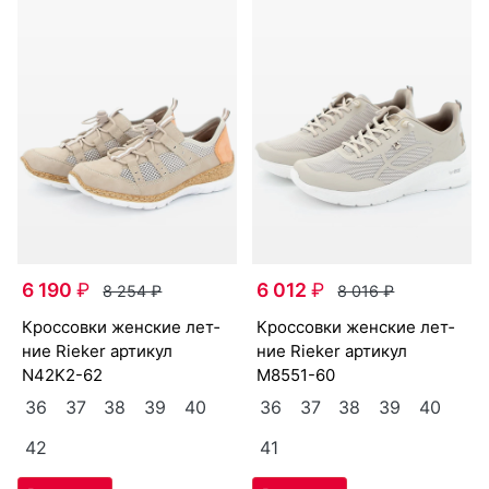
6 190
₽
6 012
₽
8 254
₽
8 016
₽
крос­совки женс­кие лет­
крос­совки женс­кие лет­
ние Ri­eker артикул
ние Ri­eker артикул
N42K2-62
M8551-60
36
37
38
39
40
36
37
38
39
40
42
41