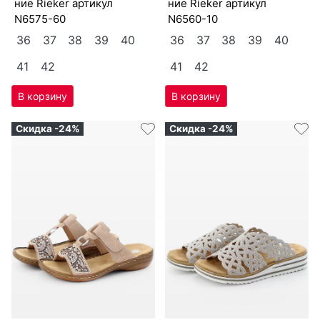
ние Ri­eker артикул
ние Ri­eker артикул
N6575-60
N6560-10
36
37
38
39
40
36
37
38
39
40
41
42
41
42
Скидка -24%
Скидка -24%