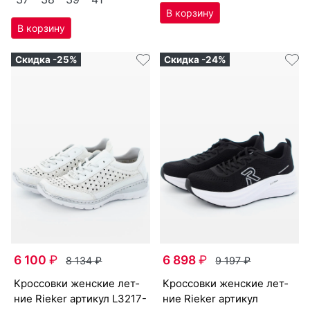
Скидка -25%
Скидка -24%
6 100
₽
6 898
₽
8 134
₽
9 197
₽
крос­совки женс­кие лет­
крос­совки женс­кие лет­
ние Ri­eker артикул
L3217-
ние Ri­eker артикул