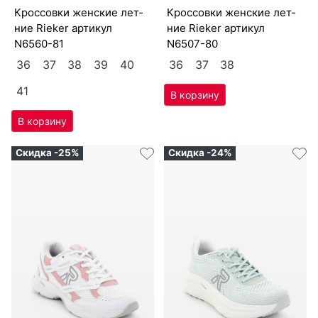
крос­совки женс­кие лет­
крос­совки женс­кие лет­
ние Ri­eker артикул
ние Ri­eker артикул
N6560-81
N6507-80
36
37
38
39
40
36
37
38
41
Скидка -25%
Скидка -24%