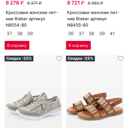
6 278
₽
6 721
₽
8 371
₽
8 962
₽
крос­совки женс­кие лет­
крос­совки женс­кие лет­
ние Ri­eker артикул
ние Ri­eker артикул
N8554-80
N8455-60
37
38
39
36
37
38
39
41
Скидка -25%
Скидка -25%