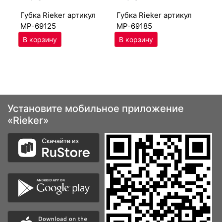
губ­ка Ri­eker артикул
губ­ка Ri­eker артикул
г
MP-69125
MP-69185
MP
Установите мобильное приложение
«Rieker»