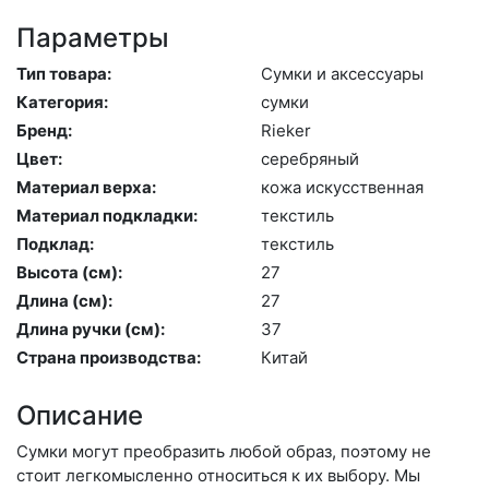
Параметры
Тип товара:
Сум­ки и ак­сессу­ары
Категория:
сум­ки
Бренд:
Ri­eker
Цвет:
се­реб­ря­ный
Материал верха:
ко­жа ис­кусс­твен­ная
Материал подкладки:
текс­тиль
Подклад:
текс­тиль
Высота (cм):
27
Длина (см):
27
Длина ручки (см):
37
Страна производства:
Ки­тай
Описание
Сумки могут преобразить любой образ, поэтому не
стоит легкомысленно относиться к их выбору. Мы