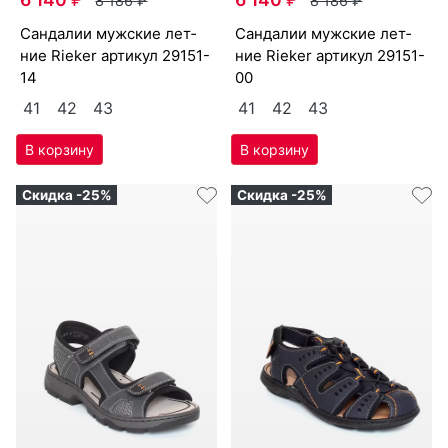
8 186
₽
8 186
₽
сан­да­лии мужс­кие лет­
сан­да­лии мужс­кие лет­
ние Ri­eker артикул
29151-
ние Ri­eker артикул
29151-
14
00
41
42
43
41
42
43
Скидка -25%
Скидка -25%