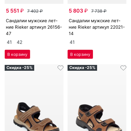
5 551
₽
5 803
₽
7 402
₽
7 738
₽
сан­да­лии мужс­кие лет­
сан­да­лии мужс­кие лет­
ние Ri­eker артикул
26156-
ние Ri­eker артикул
22021-
47
14
41
42
41
Скидка -25%
Скидка -25%