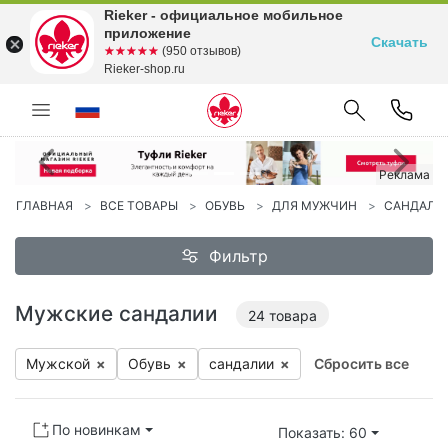
Rieker - официальное мобильное
приложение
Скачать
☆☆☆☆☆
★★★★★
(950 отзывов)
Rieker-shop.ru
Предыдущий
С
Реклама
ГЛАВНАЯ
ВСЕ ТОВАРЫ
ОБУВЬ
ДЛЯ МУЖЧИН
САНДАЛИ
Фильтр
Мужские сандалии
24
товара
Мужской
×
Обувь
×
сан­да­лии
×
Сбросить все
По новинкам
Показать: 60