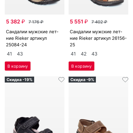
5 382
₽
5 551
₽
7 176
₽
7 402
₽
сан­да­лии мужс­кие лет­
сан­да­лии мужс­кие лет­
ние Ri­eker артикул
ние Ri­eker артикул
26156-
25084-24
25
41
43
41
42
43
Скидка -19%
Скидка -9%