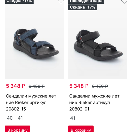
Скидка -17%
Последняя пара
Скидка -17%
5 348
₽
5 348
₽
6 450
₽
6 450
₽
сан­да­лии мужс­кие лет­
сан­да­лии мужс­кие лет­
ние Ri­eker артикул
ние Ri­eker артикул
20802-15
20802-01
40
41
41