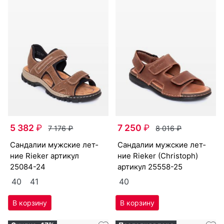
5 382
₽
7 250
₽
7 176
₽
8 016
₽
сан­да­лии мужс­кие лет­
сан­да­лии мужс­кие лет­
ние Ri­eker артикул
ние Ri­eker (Chris­toph)
25084-24
артикул
25558-25
40
41
40