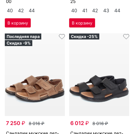
00
25
40
42
44
40
41
42
43
44
Последняя пара
Скидка -25%
Скидка -9%
7 250
₽
6 012
₽
8 016
₽
8 016
₽
сан­да­лии мужс­кие лет­
сан­да­лии мужс­кие лет­