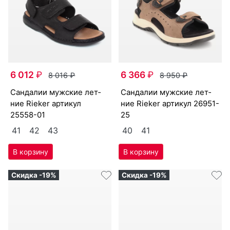
6 012
₽
6 366
₽
8 016
₽
8 950
₽
сан­да­лии мужс­кие лет­
сан­да­лии мужс­кие лет­
ние Ri­eker артикул
ние Ri­eker артикул
26951-
25558-01
25
41
42
43
40
41
Скидка -19%
Скидка -19%