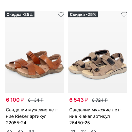
Скидка -25%
Скидка -25%
6 100
₽
6 543
₽
8 134
₽
8 724
₽
сан­да­лии мужс­кие лет­
сан­да­лии мужс­кие лет­
ние Ri­eker артикул
ние Ri­eker артикул
22055-24
26450-25
42
43
44
41
42
43