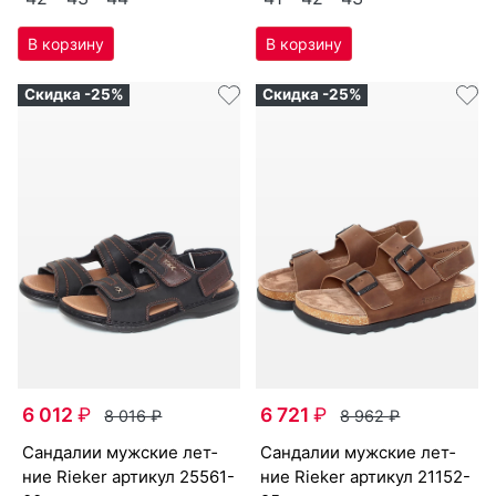
Скидка -25%
Скидка -25%
6 012
₽
6 721
₽
8 016
₽
8 962
₽
сан­да­лии мужс­кие лет­
сан­да­лии мужс­кие лет­
ние Ri­eker артикул
25561-
ние Ri­eker артикул
21152-