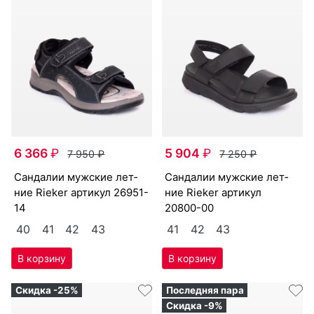
6 366
₽
5 904
₽
7 950
₽
7 250
₽
сан­да­лии мужс­кие лет­
сан­да­лии мужс­кие лет­
ние Ri­eker артикул
26951-
ние Ri­eker артикул
14
20800-00
40
41
42
43
41
42
43
Скидка -25%
Последняя пара
Скидка -9%