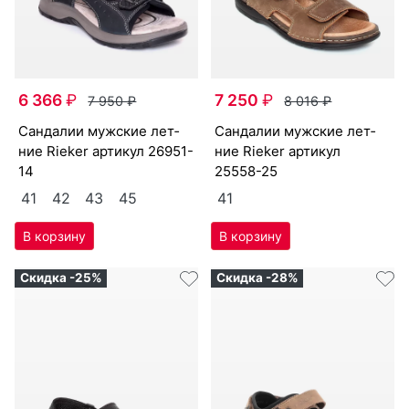
6 366
₽
7 250
₽
7 950
₽
8 016
₽
сан­да­лии мужс­кие лет­
сан­да­лии мужс­кие лет­
ние Ri­eker артикул
26951-
ние Ri­eker артикул
14
25558-25
41
42
43
45
41
Скидка -25%
Скидка -28%