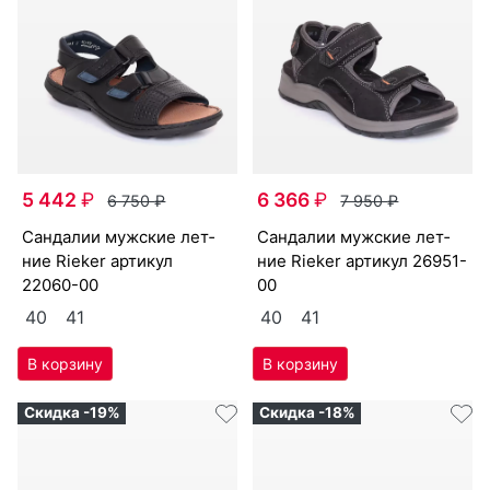
5 442
₽
6 366
₽
6 750
₽
7 950
₽
сан­да­лии мужс­кие лет­
сан­да­лии мужс­кие лет­
ние Ri­eker артикул
ние Ri­eker артикул
26951-
22060-00
00
40
41
40
41
Скидка -19%
Скидка -18%