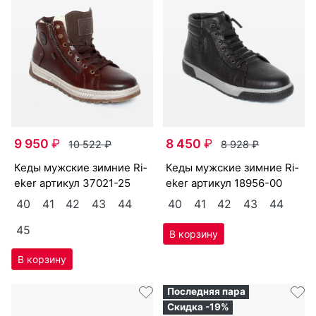
9 950
₽
8 450
₽
10 522
₽
8 928
₽
ке­ды мужс­кие зим­ние Ri­
ке­ды мужс­кие зим­ние Ri­
eker артикул
37021-25
eker артикул
18956-00
40
41
42
43
44
40
41
42
43
44
45
Последняя пара
Скидка -19%