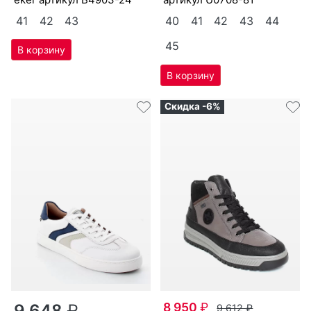
41
42
43
40
41
42
43
44
45
Скидка -6%
8 950
₽
9 648
₽
9 612
₽