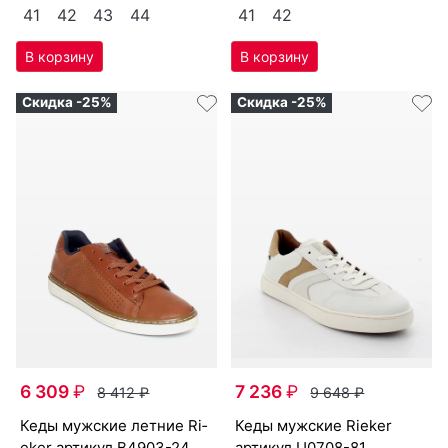
41
42
43
44
41
42
Скидка -25%
Скидка -25%
6 309
₽
7 236
₽
8 412
₽
9 648
₽
ке­ды мужс­кие лет­ние Ri­
ке­ды мужс­кие Ri­eker
eker артикул
B4903-24
артикул
U0708-81