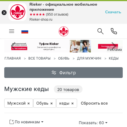
Rieker - официальное мобильное
приложение
Скачать
☆☆☆☆☆
★★★★★
(950 отзывов)
Rieker-shop.ru
Предыдущий
С
Реклама
ГЛАВНАЯ
ВСЕ ТОВАРЫ
ОБУВЬ
ДЛЯ МУЖЧИН
КЕДЫ
Фильтр
Мужские кеды
20
товаров
Мужской
×
Обувь
×
ке­ды
×
Сбросить все
По новинкам
Показать: 60