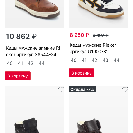
8 950
₽
10 862
₽
9 497
₽
ке­ды мужс­кие Ri­eker
ке­ды мужс­кие зим­ние Ri­
артикул
U1900-81
eker артикул
38544-24
40
41
42
43
44
40
41
42
44
Скидка -7%