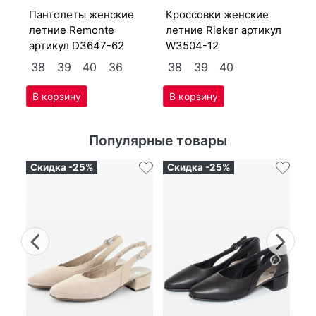
ар
пан­то­леты женс­кие
крос­совки женс­кие
3
лет­ние Re­mon­te
лет­ние Ri­eker артикул
артикул
D3647-62
W3504-12
38
39
40
36
38
39
40
Популярные товары
Скидка -25%
Скидка -25%
Ск
Previous
Nex