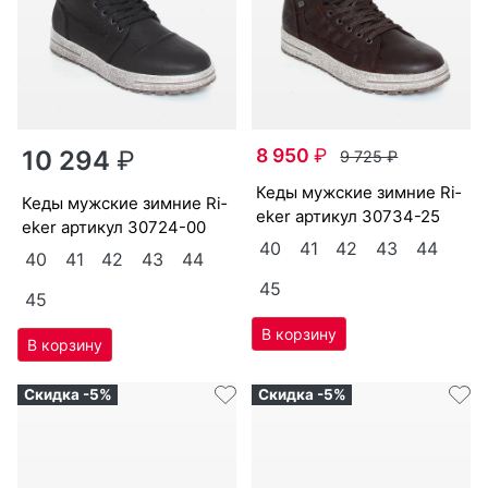
8 950
₽
10 294
₽
9 725
₽
ке­ды мужс­кие зим­ние Ri­
ке­ды мужс­кие зим­ние Ri­
eker артикул
30734-25
eker артикул
30724-00
40
41
42
43
44
40
41
42
43
44
45
45
Скидка -5%
Скидка -5%