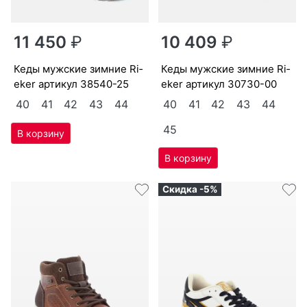
11 450
₽
10 409
₽
ке­ды мужс­кие зим­ние Ri­
ке­ды мужс­кие зим­ние Ri­
eker артикул
38540-25
eker артикул
30730-00
40
41
42
43
44
40
41
42
43
44
45
Скидка -5%