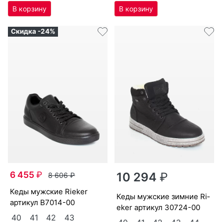
Скидка -24%
6 455
₽
10 294
₽
8 606
₽
ке­ды мужс­кие Ri­eker
ке­ды мужс­кие зим­ние Ri­
артикул
B7014-00
eker артикул
30724-00
40
41
42
43