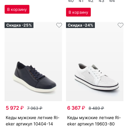
40
41
42
43
44
Скидка -25%
Скидка -24%
5 972
₽
6 367
₽
7 963
₽
8 489
₽
ке­ды мужс­кие лет­ние Ri­
ке­ды мужс­кие лет­ние Ri­
eker артикул
10404-14
eker артикул
19603-80