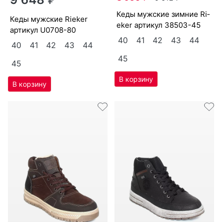
ке­ды мужс­кие зим­ние Ri­
ке­ды мужс­кие Ri­eker
eker артикул
38503-45
артикул
U0708-80
40
41
42
43
44
40
41
42
43
44
45
45