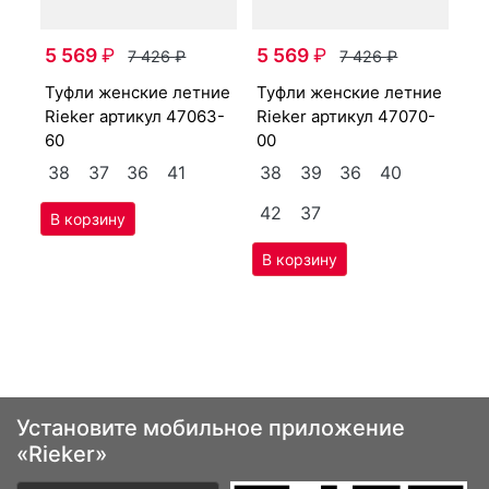
крос­совки женс­кие
0-
ле
5 569
₽
5 569
₽
7 426
₽
7 426
₽
N4
туф­ли женс­кие лет­ние
туф­ли женс­кие лет­ние
40
3
Ri­eker артикул
47063-
Ri­eker артикул
47070-
60
00
38
37
36
41
38
39
36
40
42
37
Установите мобильное приложение
«Rieker»