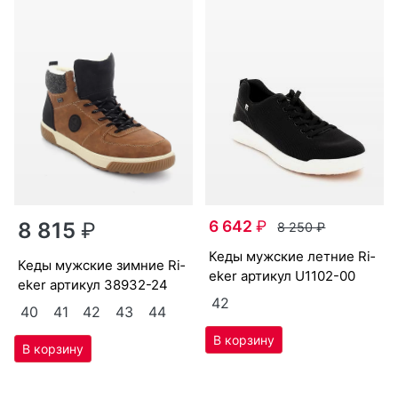
6 642
₽
8 815
₽
8 250
₽
ке­ды мужс­кие лет­ние Ri­
ке­ды мужс­кие зим­ние Ri­
eker артикул
U1102-00
eker артикул
38932-24
42
40
41
42
43
44