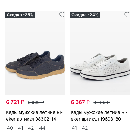
Скидка -25%
Скидка -24%
6 721
₽
6 367
₽
8 962
₽
8 489
₽
ке­ды мужс­кие лет­ние Ri­
ке­ды мужс­кие лет­ние Ri­
eker артикул
08302-14
eker артикул
19603-80
40
41
42
44
41
42