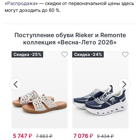
«
Распродажа
» — скидки от первоначальной цены здесь
могут доходить до 60 %.
Поступление обуви Rieker и Remonte
коллекция «Весна-Лето 2026»
Скидка -25%
Скидка -24%
Ск
Previous
Nex
7
крос­совки женс­кие
ул
ле
5 747
₽
7 076
₽
7 663
₽
9 434
₽