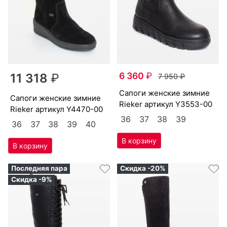
6 360
₽
11 318
₽
7 950
₽
са­поги женс­кие зим­ние
са­поги женс­кие зим­ние
Ri­eker артикул
Y3553-00
Ri­eker артикул
Y4470-00
36
37
38
39
36
37
38
39
40
Последняя пара
Скидка -20%
Скидка -9%