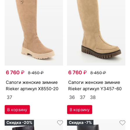
6 760
₽
6 760
₽
8 450
₽
8 450
₽
са­поги женс­кие зим­ние
са­поги женс­кие зим­ние
Ri­eker артикул
X8550-20
Ri­eker артикул
Y3457-60
37
36
37
38
Скидка -20%
Скидка -7%