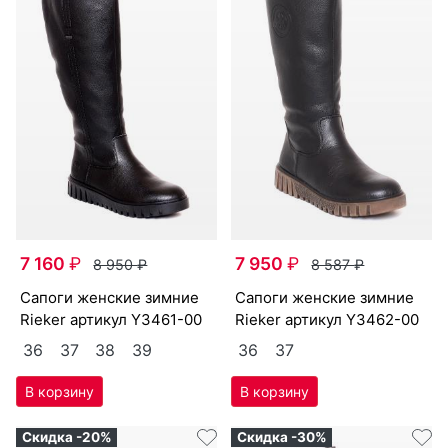
7 160
₽
7 950
₽
8 950
₽
8 587
₽
са­поги женс­кие зим­ние
са­поги женс­кие зим­ние
Ri­eker артикул
Y3461-00
Ri­eker артикул
Y3462-00
36
37
38
39
36
37
Скидка -20%
Скидка -30%