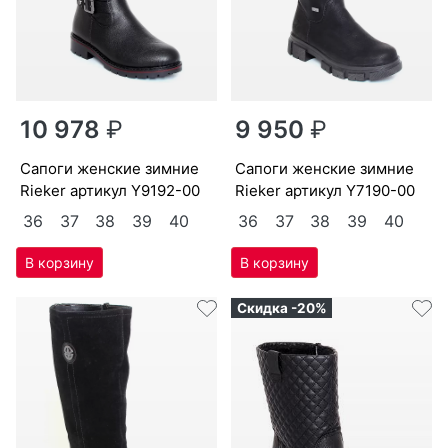
10 978
₽
9 950
₽
са­поги женс­кие зим­ние
са­поги женс­кие зим­ние
Ri­eker артикул
Y9192-00
Ri­eker артикул
Y7190-00
36
37
38
39
40
36
37
38
39
40
Скидка -20%