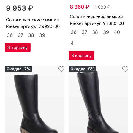
8 360
₽
9 953
₽
11 090
₽
са­поги женс­кие зим­ние
са­поги женс­кие зим­ние
Ri­eker артикул
Y4680-00
Ri­eker артикул
79990-00
36
37
38
39
40
36
37
38
39
41
Скидка -7%
Скидка -5%