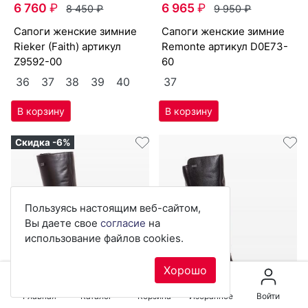
6 760
₽
6 965
₽
8 450
₽
9 950
₽
са­поги женс­кие зим­ние
са­поги женс­кие зим­ние
Ri­eker (Fa­ith) артикул
Re­mon­te артикул
D0E73-
Z9592-00
60
36
37
38
39
40
37
Скидка -6%
Пользуясь настоящим веб-сайтом,
Вы даете свое
согласие
на
использование файлов cookies.
Хорошо
Главная
Каталог
Корзина
Избранное
Войти