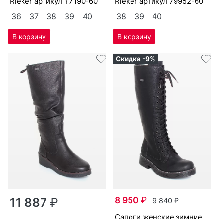
Ri­eker артикул
Y7190-60
Ri­eker артикул
79952-60
36
37
38
39
40
38
39
40
Скидка -9%
8 950
₽
11 887
₽
9 840
₽
са­поги женс­кие зим­ние