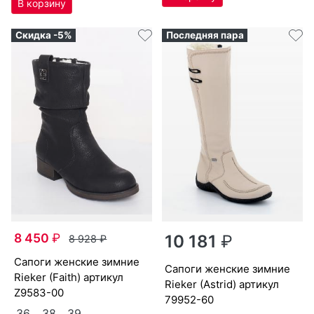
Скидка -5%
Последняя пара
8 450
₽
10 181
₽
8 928
₽
са­поги женс­кие зим­ние
са­поги женс­кие зим­ние
Ri­eker (Fa­ith) артикул
Ri­eker (Ast­rid) артикул
Z9583-00
79952-60
36
38
39