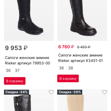
6 760
₽
9 953
₽
8 450
₽
са­поги женс­кие зим­ние
са­поги женс­кие зим­ние
Ri­eker артикул
X3451-01
Ri­eker артикул
79953-00
36
38
36
37
Скидка -24%
Скидка -20%