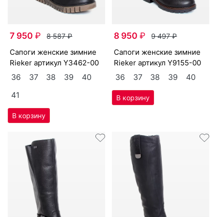
7 950
₽
8 950
₽
8 587
₽
9 497
₽
са­поги женс­кие зим­ние
са­поги женс­кие зим­ние
Ri­eker артикул
Y3462-00
Ri­eker артикул
Y9155-00
36
37
38
39
40
36
37
38
39
40
41