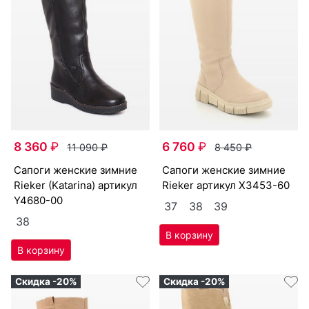
8 360
₽
6 760
₽
11 090
₽
8 450
₽
са­поги женс­кие зим­ние
са­поги женс­кие зим­ние
Ri­eker (Ka­tari­na) артикул
Ri­eker артикул
X3453-60
Y4680-00
37
38
39
38
Скидка -20%
Скидка -20%