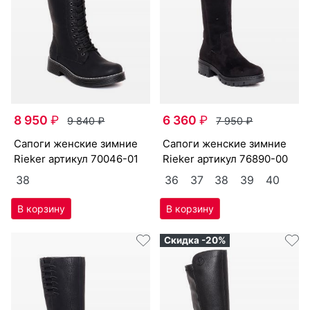
8 950
₽
6 360
₽
9 840
₽
7 950
₽
са­поги женс­кие зим­ние
са­поги женс­кие зим­ние
Ri­eker артикул
70046-01
Ri­eker артикул
76890-00
38
36
37
38
39
40
Скидка -20%