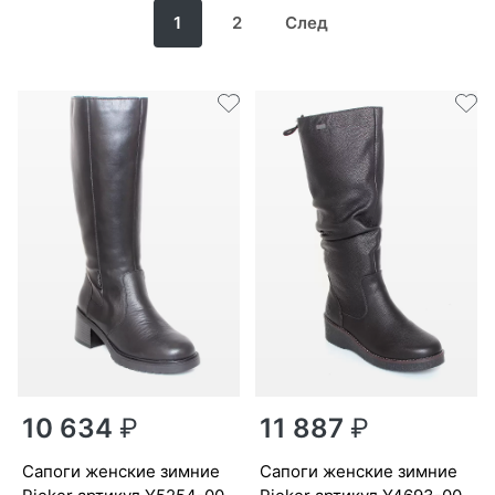
1
2
След
10 634
₽
11 887
₽
са­поги женс­кие зим­ние
са­поги женс­кие зим­ние