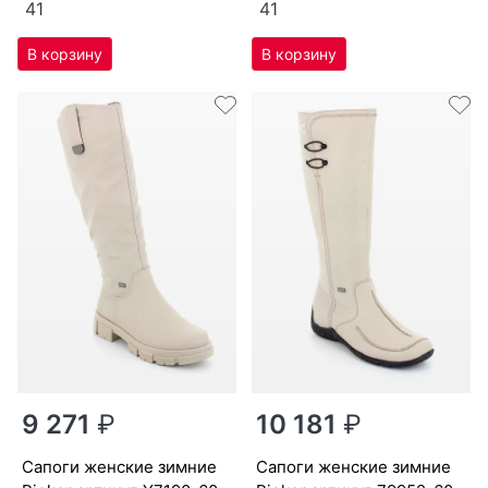
41
41
9 271
₽
10 181
₽
са­поги женс­кие зим­ние
са­поги женс­кие зим­ние