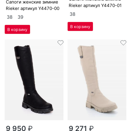
са­поги женс­кие зим­ние
Ri­eker артикул
Y4470-01
Ri­eker артикул
Y4470-00
38
38
39
9 950
₽
9 271
₽