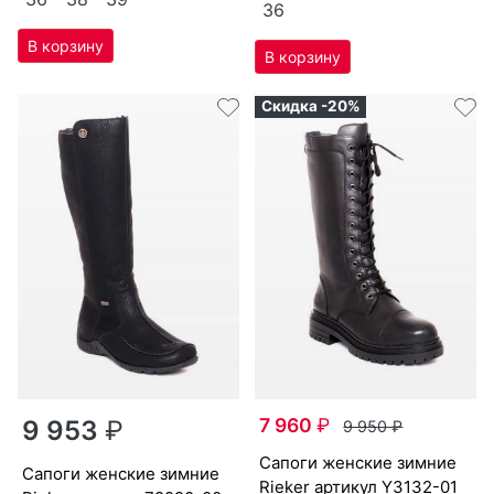
36
Скидка -20%
7 960
₽
9 953
₽
9 950
₽
са­поги женс­кие зим­ние
са­поги женс­кие зим­ние
Ri­eker артикул
Y3132-01