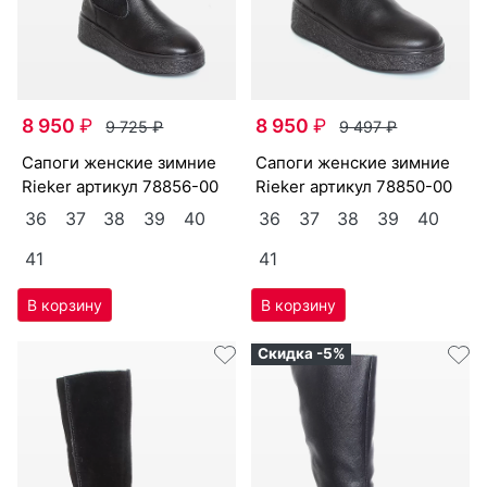
8 950
₽
8 950
₽
9 725
₽
9 497
₽
са­поги женс­кие зим­ние
са­поги женс­кие зим­ние
Ri­eker артикул
78856-00
Ri­eker артикул
78850-00
36
37
38
39
40
36
37
38
39
40
41
41
Скидка -5%