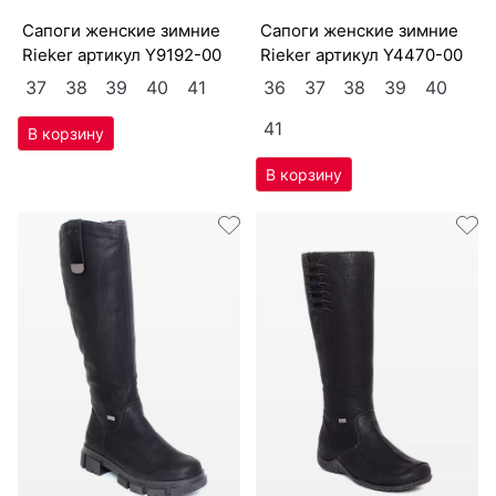
са­поги женс­кие зим­ние
са­поги женс­кие зим­ние
Ri­eker артикул
Y9192-00
Ri­eker артикул
Y4470-00
37
38
39
40
41
36
37
38
39
40
41