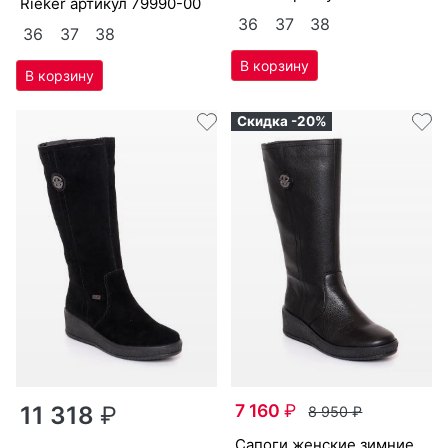
Ri­eker артикул
79990-00
36
37
38
36
37
38
Скидка -20%
7 160
₽
11 318
₽
8 950
₽
са­поги женс­кие зим­ние