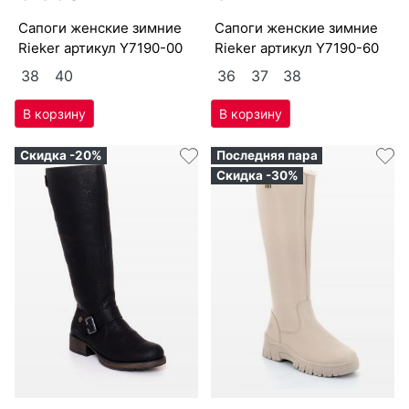
са­поги женс­кие зим­ние
са­поги женс­кие зим­ние
Ri­eker артикул
Y7190-00
Ri­eker артикул
Y7190-60
38
40
36
37
38
Скидка -20%
Последняя пара
Скидка -30%