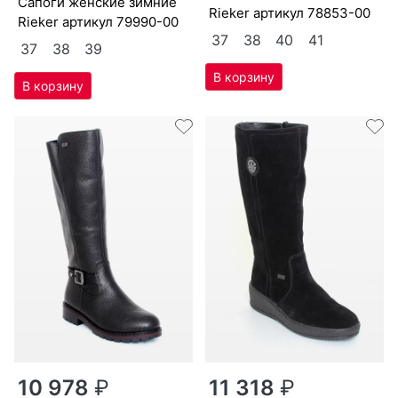
са­поги женс­кие зим­ние
Ri­eker артикул
78853-00
Ri­eker артикул
79990-00
37
38
40
41
37
38
39
10 978
₽
11 318
₽