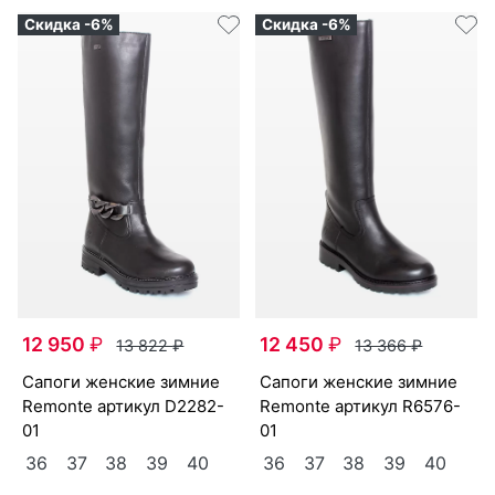
Скидка -6%
Скидка -6%
12 950
₽
12 450
₽
13 822
₽
13 366
₽
са­поги женс­кие зим­ние
са­поги женс­кие зим­ние
Re­mon­te артикул
D2282-
Re­mon­te артикул
R6576-
01
01
36
37
38
39
40
36
37
38
39
40