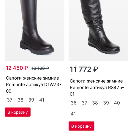
12 450
₽
11 772
₽
13 138
₽
са­поги женс­кие зим­ние
са­поги женс­кие зим­ние
Re­mon­te артикул
D1W73-
Re­mon­te артикул
R8475-
00
01
37
38
39
41
36
37
38
39
40
41