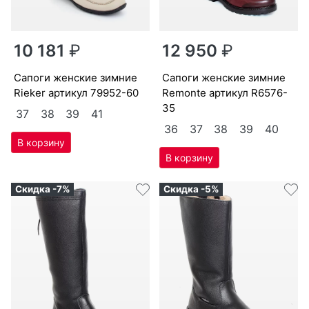
10 181
₽
12 950
₽
са­поги женс­кие зим­ние
са­поги женс­кие зим­ние
Ri­eker артикул
79952-60
Re­mon­te артикул
R6576-
35
37
38
39
41
36
37
38
39
40
Скидка -7%
Скидка -5%