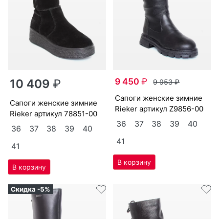
9 450
₽
10 409
₽
9 953
₽
са­поги женс­кие зим­ние
са­поги женс­кие зим­ние
Ri­eker артикул
Z9856-00
Ri­eker артикул
78851-00
36
37
38
39
40
36
37
38
39
40
41
41
Скидка -5%