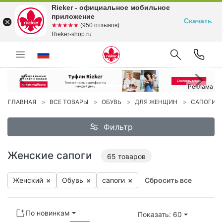
Rieker - официальное мобильное
приложение
Скачать
☆☆☆☆☆
★★★★★
(950 отзывов)
Rieker-shop.ru
Предыдущий
С
Реклама
ГЛАВНАЯ
ВСЕ ТОВАРЫ
ОБУВЬ
ДЛЯ ЖЕНЩИН
САПОГИ
Фильтр
Женские сапоги
65
товаров
Женский
×
Обувь
×
са­поги
×
Сбросить все
По новинкам
Показать: 60