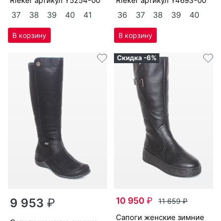
Ri­eker артикул
Y5254-00
Ri­eker артикул
Y4693-00
37
38
39
40
41
36
37
38
39
40
Скидка -6%
10 950
₽
9 953
₽
11 659
₽
са­поги женс­кие зим­ние