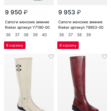
9 950
₽
9 953
₽
са­поги женс­кие зим­ние
са­поги женс­кие зим­ние
Ri­eker артикул
Y7190-00
Ri­eker артикул
79953-00
36
37
38
39
40
36
37
38
39