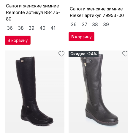
са­поги женс­кие зим­ние
са­поги женс­кие зим­ние
Re­mon­te артикул
R8475-
Ri­eker артикул
79953-00
80
36
37
38
39
36
38
39
40
41
Скидка -24%