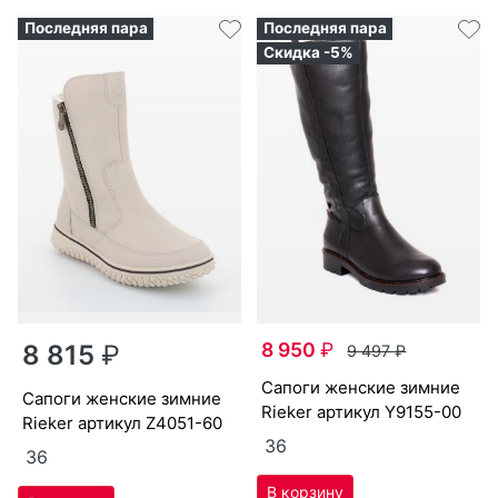
Последняя пара
Последняя пара
Скидка -5%
8 950
₽
8 815
₽
9 497
₽
са­поги женс­кие зим­ние
са­поги женс­кие зим­ние
Ri­eker артикул
Y9155-00
Ri­eker артикул
Z4051-60
36
36