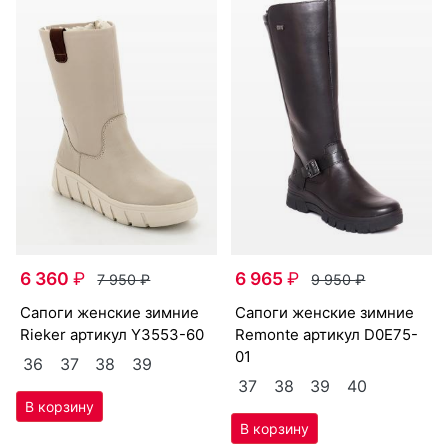
6 360
₽
6 965
₽
7 950
₽
9 950
₽
са­поги женс­кие зим­ние
са­поги женс­кие зим­ние
Ri­eker артикул
Y3553-60
Re­mon­te артикул
D0E75-
01
36
37
38
39
37
38
39
40