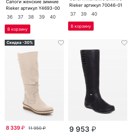
са­поги женс­кие зим­ние
Ri­eker артикул
70046-01
Ri­eker артикул
Y4693-00
37
39
40
36
37
38
39
40
Скидка -30%
8 339
₽
9 953
₽
11 950
₽