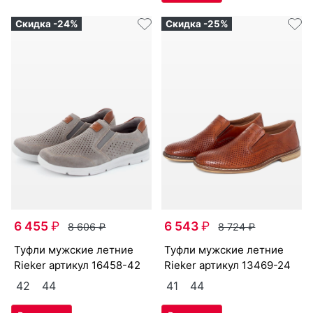
Скидка -24%
Скидка -25%
6 455
₽
6 543
₽
8 606
₽
8 724
₽
туф­ли мужс­кие лет­ние
туф­ли мужс­кие лет­ние
Ri­eker артикул
16458-42
Ri­eker артикул
13469-24