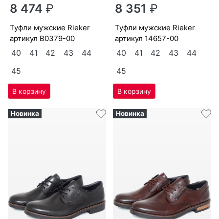
8 474
₽
8 351
₽
туф­ли мужс­кие Ri­eker
туф­ли мужс­кие Ri­eker
артикул
B0379-00
артикул
14657-00
40
41
42
43
44
40
41
42
43
44
45
45
Новинка
Новинка