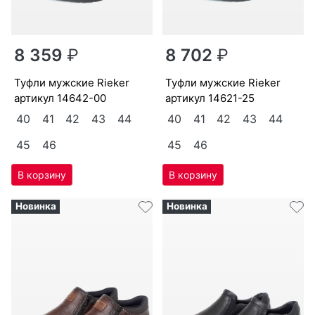
8 359
₽
8 702
₽
туф­ли мужс­кие Ri­eker
туф­ли мужс­кие Ri­eker
артикул
14642-00
артикул
14621-25
40
41
42
43
44
40
41
42
43
44
45
46
45
46
Новинка
Новинка