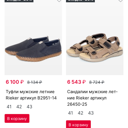
Скидка -25%
Скидка -25%
6 100
₽
6 543
₽
8 134
₽
8 724
₽
туф­ли мужс­кие лет­ние
сан­да­лии мужс­кие лет­
Ri­eker артикул
B2951-14
ние Ri­eker артикул
26450-25
41
42
43
41
42
43