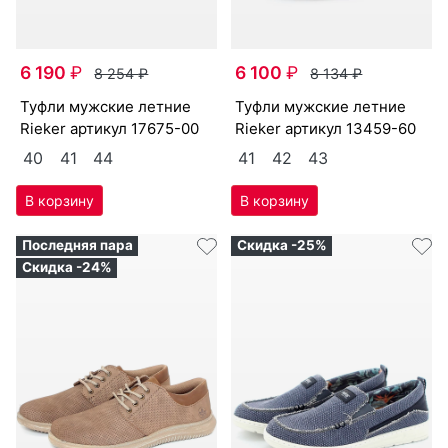
6 190
₽
6 100
₽
8 254
₽
8 134
₽
туф­ли мужс­кие лет­ние
туф­ли мужс­кие лет­ние
Ri­eker артикул
17675-00
Ri­eker артикул
13459-60
40
41
44
41
42
43
Последняя пара
Скидка -25%
Скидка -24%