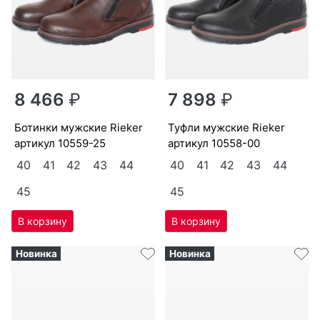
8 466
₽
7 898
₽
бо­тин­ки мужс­кие Ri­eker
туф­ли мужс­кие Ri­eker
артикул
10559-25
артикул
10558-00
40
41
42
43
44
40
41
42
43
44
45
45
Новинка
Новинка