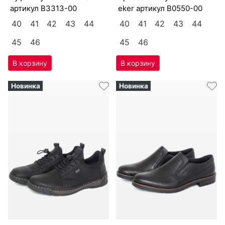
8 474
₽
8 351
₽
туф­ли мужс­кие Ri­eker
крос­совки мужс­кие Ri­
артикул
B3313-00
eker артикул
B0550-00
40
41
42
43
44
40
41
42
43
44
45
46
45
46
Новинка
Новинка