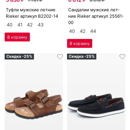
5 836
₽
6 012
₽
7 781
₽
8 016
₽
туф­ли мужс­кие лет­ние
сан­да­лии мужс­кие лет­
Ri­eker артикул
B2202-14
ние Ri­eker артикул
25561-
00
40
41
42
43
40
42
44
Скидка -25%
Скидка -25%