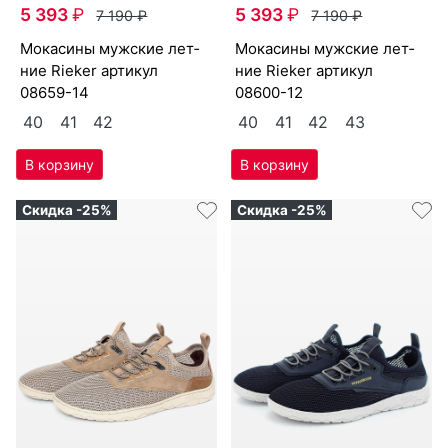
5 393
₽
5 393
₽
7 190
₽
7 190
₽
мо­каси­ны мужс­кие лет­
мо­каси­ны мужс­кие лет­
ние Ri­eker артикул
ние Ri­eker артикул
08659-14
08600-12
40
41
42
40
41
42
43
Скидка -25%
Скидка -25%