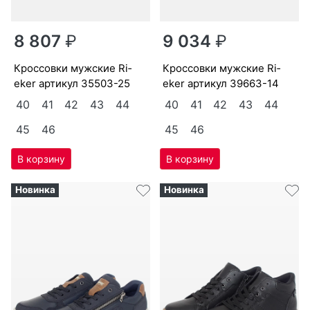
8 807
₽
9 034
₽
крос­совки мужс­кие Ri­
крос­совки мужс­кие Ri­
eker артикул
35503-25
eker артикул
39663-14
40
41
42
43
44
40
41
42
43
44
45
46
45
46
Новинка
Новинка