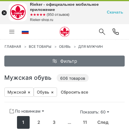
Rieker - официальное мобильное
приложение
Скачать
☆☆☆☆☆
★★★★★
(950 отзывов)
Rieker-shop.ru
Предыдущий
С
Реклама
ГЛАВНАЯ
ВСЕ ТОВАРЫ
ОБУВЬ
ДЛЯ МУЖЧИН
Фильтр
Мужская обувь
606
товаров
Мужской
×
Обувь
×
Сбросить все
По новинкам
Показать: 60