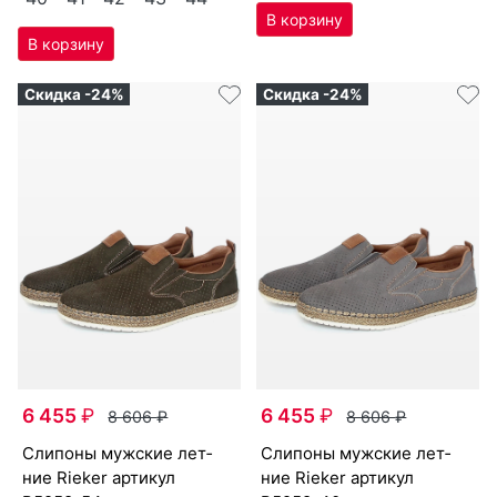
08664-12
40
41
42
40
41
42
43
44
Скидка -24%
Скидка -24%
6 455
₽
6 455
₽
8 606
₽
8 606
₽