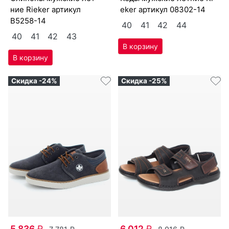
6 455
₽
6 721
₽
8 606
₽
8 962
₽
сли­поны мужс­кие лет­
ке­ды мужс­кие лет­ние Ri­
ние Ri­eker артикул
eker артикул
08302-14
B5258-14
40
41
42
44
40
41
42
43
Скидка -24%
Скидка -25%