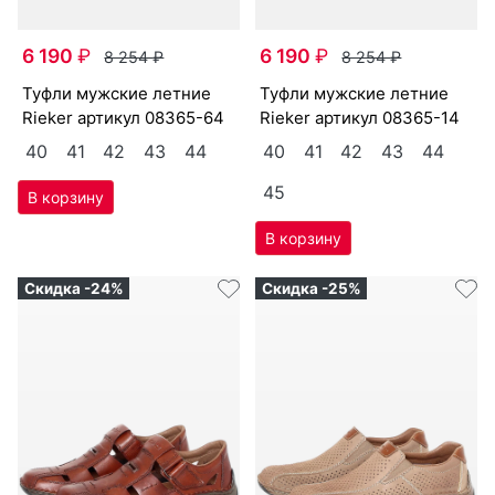
6 190
₽
6 190
₽
8 254
₽
8 254
₽
туф­ли мужс­кие лет­ние
туф­ли мужс­кие лет­ние
Ri­eker артикул
08365-64
Ri­eker артикул
08365-14
40
41
42
43
44
40
41
42
43
44
45
Скидка -24%
Скидка -25%