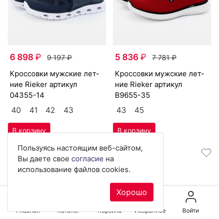
6 898
₽
5 836
₽
9 197
₽
7 781
₽
крос­совки мужс­кие лет­
крос­совки мужс­кие лет­
Пользуясь настоящим веб-сайтом,
ние Ri­eker артикул
ние Ri­eker артикул
Вы даете свое
согласие
на
04355-14
B9655-35
использование файлов cookies.
40
41
42
43
43
45
Хорошо
Главная
Каталог
Корзина
Избранное
Войти
Скидка -24%
Скидка -25%