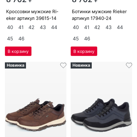
8 702
₽
8 702
₽
крос­совки мужс­кие Ri­
бо­тин­ки мужс­кие Ri­eker
eker артикул
39615-14
артикул
17940-24
40
41
42
43
44
40
41
42
43
44
45
46
45
46
Новинка
Новинка