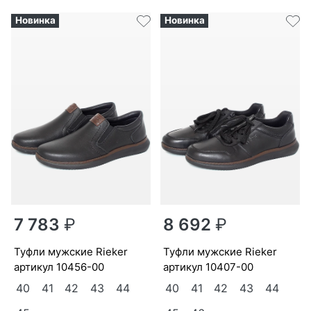
Новинка
Новинка
7 783
₽
8 692
₽
туф­ли мужс­кие Ri­eker
туф­ли мужс­кие Ri­eker
артикул
10456-00
артикул
10407-00