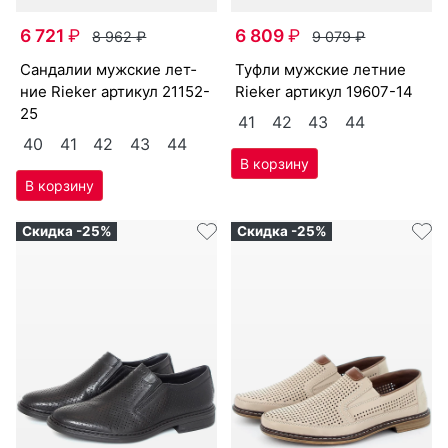
6 721
₽
6 809
₽
8 962
₽
9 079
₽
сан­да­лии мужс­кие лет­
туф­ли мужс­кие лет­ние
ние Ri­eker артикул
21152-
Ri­eker артикул
19607-14
25
41
42
43
44
40
41
42
43
44
Скидка -25%
Скидка -25%