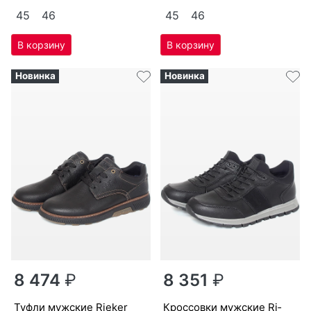
артикул
B4050-00
артикул
B3357-15
40
41
42
43
44
40
41
42
43
44
45
46
45
46
Новинка
Новинка