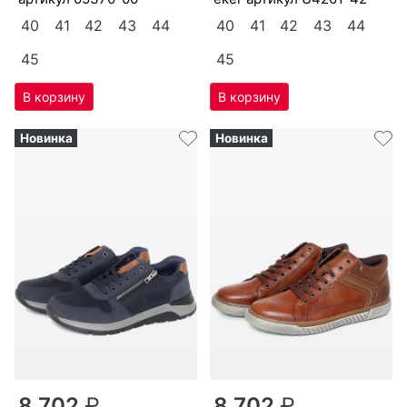
туф­ли мужс­кие Ri­eker
крос­совки мужс­кие Ri­
артикул
05370-00
eker артикул
U4201-42
40
41
42
43
44
40
41
42
43
44
45
45
Новинка
Новинка