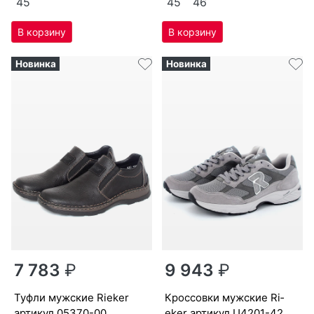
40
41
42
43
44
40
41
42
43
44
45
45
46
Новинка
Новинка
7 783
₽
9 943
₽