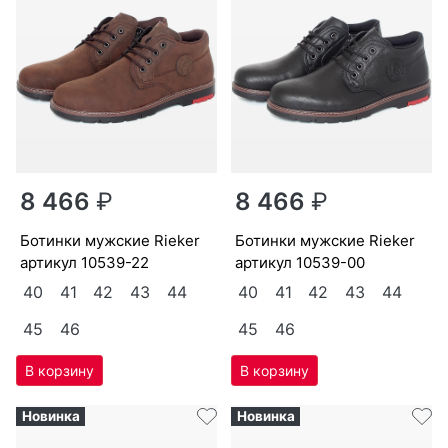
8 466
₽
8 466
₽
бо­тин­ки мужс­кие Ri­eker
бо­тин­ки мужс­кие Ri­eker
артикул
10539-22
артикул
10539-00
40
41
42
43
44
40
41
42
43
44
45
46
45
46