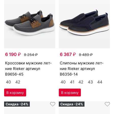
6 190
₽
6 367
₽
8 254
₽
8 489
₽
крос­совки мужс­кие лет­
сли­поны мужс­кие лет­
ние Ri­eker артикул
ние Ri­eker артикул
B9656-45
B6356-14
40
42
40
41
42
43
44