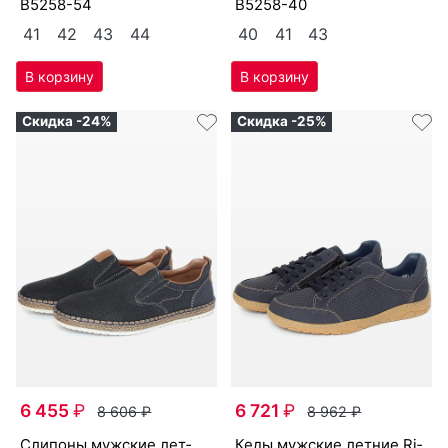
сли­поны мужс­кие лет­
сли­поны мужс­кие лет­
ние Ri­eker артикул
ние Ri­eker артикул
B5258-54
B5258-40
41
42
43
44
40
41
43
Скидка -24%
Скидка -25%