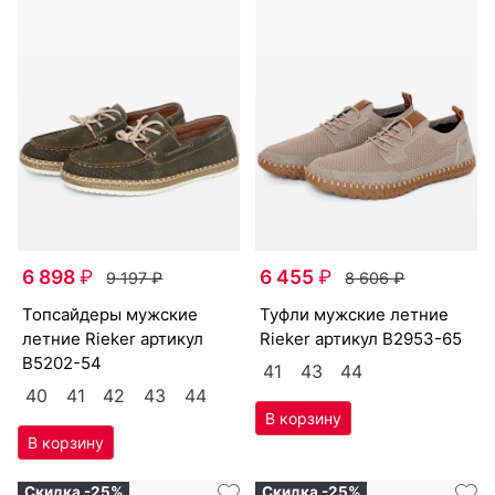
Скидка -24%
Скидка -24%
6 898
₽
6 455
₽
9 197
₽
8 606
₽
топ­сай­де­ры мужс­кие
туф­ли мужс­кие лет­ние
лет­ние Ri­eker артикул
Ri­eker артикул
B2953-65
B5202-54
41
43
44
40
41
42
43
44