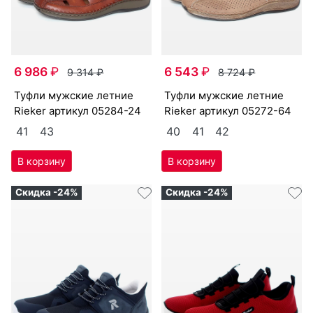
6 986
₽
6 543
₽
9 314
₽
8 724
₽
туф­ли мужс­кие лет­ние
туф­ли мужс­кие лет­ние
Ri­eker артикул
05284-24
Ri­eker артикул
05272-64
41
43
40
41
42
Скидка -24%
Скидка -24%