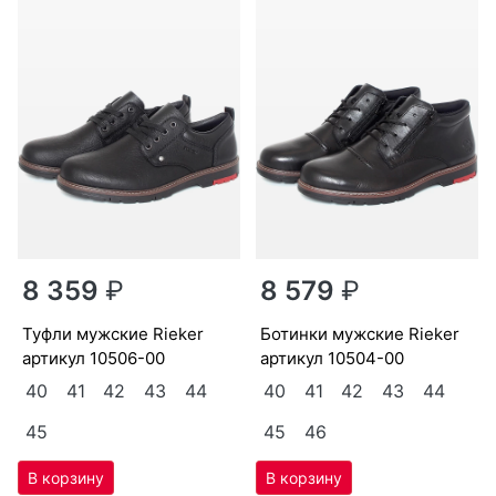
Новинка
Новинка
8 359
₽
8 579
₽
туф­ли мужс­кие Ri­eker
бо­тин­ки мужс­кие Ri­eker
артикул
10506-00
артикул
10504-00
40
41
42
43
44
40
41
42
43
44
45
45
46