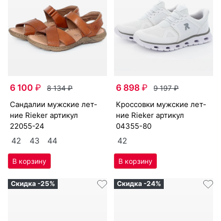
6 100
₽
6 898
₽
8 134
₽
9 197
₽
сан­да­лии мужс­кие лет­
крос­совки мужс­кие лет­
ние Ri­eker артикул
ние Ri­eker артикул
22055-24
04355-80
42
43
44
42
Скидка -25%
Скидка -24%