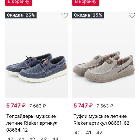
42
44
41
44
Скидка -25%
Скидка -25%
5 747
₽
5 747
₽
7 663
₽
7 663
₽
топ­сай­де­ры мужс­кие
туф­ли мужс­кие лет­ние
лет­ние Ri­eker артикул
Ri­eker артикул
08661-62