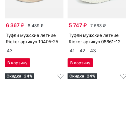
6 367
₽
5 747
₽
8 489
₽
7 663
₽
туф­ли мужс­кие лет­ние
туф­ли мужс­кие лет­ние
Ri­eker артикул
10405-25
Ri­eker артикул
08661-12
43
41
42
43
Скидка -24%
Скидка -24%