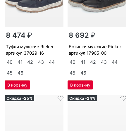
8 474
₽
8 692
₽
туф­ли мужс­кие Ri­eker
бо­тин­ки мужс­кие Ri­eker
артикул
37029-16
артикул
17905-00
40
41
42
43
44
40
41
42
43
44
45
46
45
46
Скидка -25%
Скидка -24%