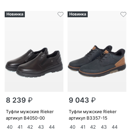
1
2
3
...
11
След
Новинка
Новинка
8 239
₽
9 043
₽
туф­ли мужс­кие Ri­eker
туф­ли мужс­кие Ri­eker