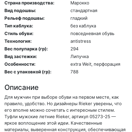
Страна производства:
Ма­рок­ко
Вид подошвы:
стан­дарт­ная
Рельеф подошвы:
глад­кий
Тип каблука:
без каб­лу­ка
Стиль обуви:
пов­седнев­ная обувь
Технология:
an­tist­ress
Вес полупарка (гр):
294
Вид застежки:
Ли­пуч­ка
Особенности:
ext­ra We­it, пер­фо­рация
Вес с упаковкой (гр):
788
Описание
Для мужчин при выборе обуви на первом месте, как
правило, удобство. Но дизайнеры Rieker уверены, что
его вполне можно сочетать с интересным стилем.
Туфли мужские летние Rieker, артикул 05273-25 —
яркое воплощение этой идеи. Качественные
материалы, выверенная конструкция, обеспечивающая