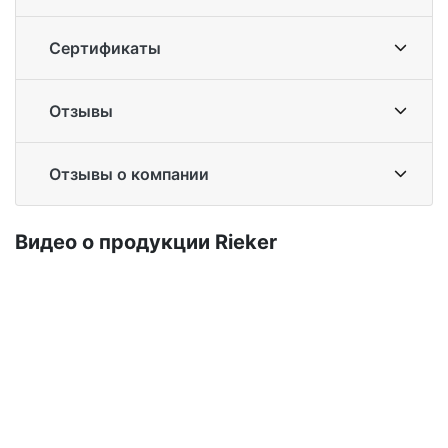
Сертификаты
Отзывы
Отзывы о компании
Ви­део о про­дук­ции Ri­eker