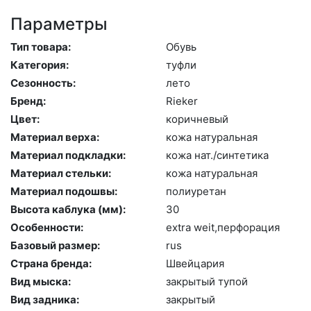
Параметры
Тип товара:
Обувь
Категория:
туф­ли
Сезонность:
ле­то
Бренд:
Ri­eker
Цвет:
ко­рич­не­вый
Материал верха:
ко­жа на­тураль­ная
Материал подкладки:
ко­жа нат./син­те­тика
Материал стельки:
ко­жа на­тураль­ная
Материал подошвы:
по­ли­уре­тан
Высота каблука (мм):
30
Особенности:
ext­ra we­it,пер­фо­рация
Базовый размер:
rus
Страна бренда:
Швей­ца­рия
Вид мыска:
зак­ры­тый ту­пой
Вид задника:
зак­ры­тый