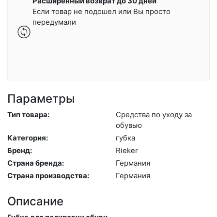
Расширенный возврат до 30 дней
Если товар не подошел или Вы просто
передумали
Параметры
Тип товара:
Средс­тва по ухо­ду за
обувью
Категория:
губ­ка
Бренд:
Ri­eker
Страна бренда:
Гер­ма­ния
Страна производства:
Гер­ма­ния
Описание