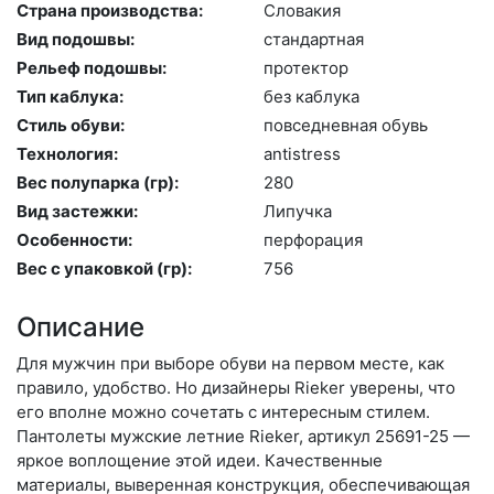
Страна производства:
Сло­вакия
Вид подошвы:
стан­дарт­ная
Рельеф подошвы:
про­тек­тор
Тип каблука:
без каб­лу­ка
Стиль обуви:
пов­седнев­ная обувь
Технология:
an­tist­ress
Вес полупарка (гр):
280
Вид застежки:
Ли­пуч­ка
Особенности:
пер­фо­рация
Вес с упаковкой (гр):
756
Описание
Для мужчин при выборе обуви на первом месте, как
правило, удобство. Но дизайнеры Rieker уверены, что
его вполне можно сочетать с интересным стилем.
Пантолеты мужские летние Rieker, артикул 25691-25 —
яркое воплощение этой идеи. Качественные
материалы, выверенная конструкция, обеспечивающая