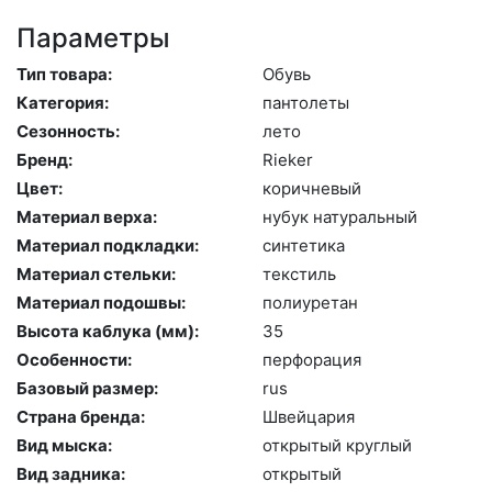
Параметры
Тип товара:
Обувь
Категория:
пан­то­леты
Сезонность:
ле­то
Бренд:
Ri­eker
Цвет:
ко­рич­не­вый
Материал верха:
ну­бук на­тураль­ный
Материал подкладки:
син­те­тика
Материал стельки:
текс­тиль
Материал подошвы:
по­ли­уре­тан
Высота каблука (мм):
35
Особенности:
пер­фо­рация
Базовый размер:
rus
Страна бренда:
Швей­ца­рия
Вид мыска:
отк­ры­тый круг­лый
Вид задника:
отк­ры­тый