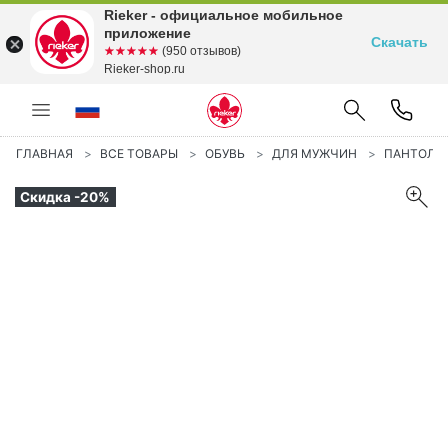
Rieker - официальное мобильное
приложение
Скачать
☆☆☆☆☆
★★★★★
(950 отзывов)
Rieker-shop.ru
ГЛАВНАЯ
ВСЕ ТОВАРЫ
ОБУВЬ
ДЛЯ МУЖЧИН
ПАНТОЛЕ
Скидка -20%