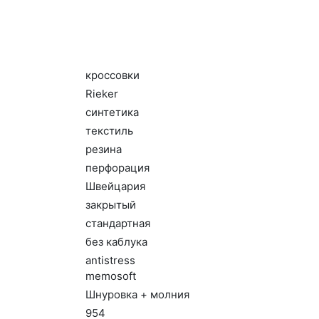
крос­совки
Ri­eker
син­те­тика
текс­тиль
ре­зина
пер­фо­рация
Швей­ца­рия
зак­ры­тый
стан­дарт­ная
без каб­лу­ка
an­tist­ress
me­mosoft
Шну­ров­ка + мол­ния
954