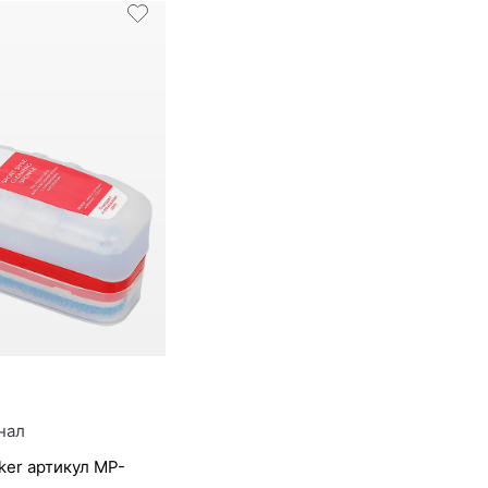
₽
нал
­eker артикул
MP-