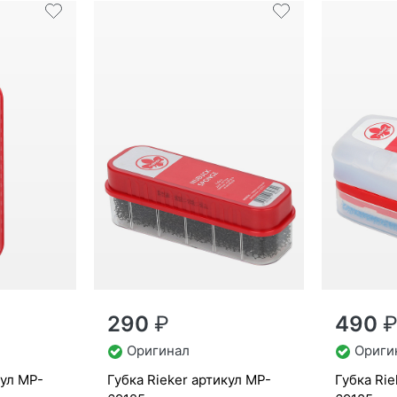
290
₽
490
Оригинал
Ориги
кул
MP-
губ­ка Ri­eker артикул
MP-
губ­ка Ri