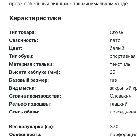
презентабельный вид даже при минимальном уходе.
Характеристики
Тип товара:
Обувь
Сезонность:
ле­то
Цвет:
бе­лый
Тип обуви:
спор­тивная
Материал стельки:
текс­тиль
Высота каблука (мм):
25
Базовый размер:
rus
Вид мыска:
зак­ры­тый к
Страна производства:
Сло­вакия
Рельеф подошвы:
глад­кий
Стиль обуви:
пов­седнев­н
Вес полупарка (гр):
370
Особенности:
пер­фо­раци