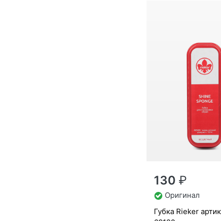
130
₽
Оригинал
губ­ка Ri­eker арти