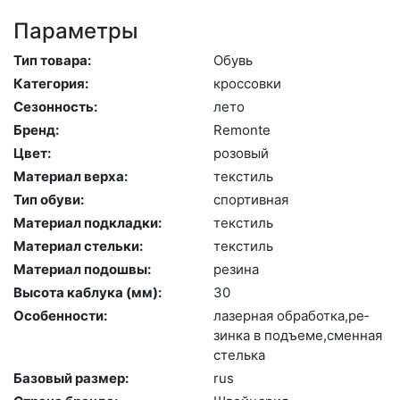
Параметры
Тип товара:
Обувь
Категория:
крос­совки
Сезонность:
ле­то
Бренд:
Re­mon­te
Цвет:
ро­зовый
Материал верха:
текс­тиль
Тип обуви:
спор­тивная
Материал подкладки:
текс­тиль
Материал стельки:
текс­тиль
Материал подошвы:
ре­зина
Высота каблука (мм):
30
Особенности:
ла­зер­ная об­ра­бот­ка,ре­
зин­ка в подъ­еме,смен­ная
стель­ка
Базовый размер:
rus