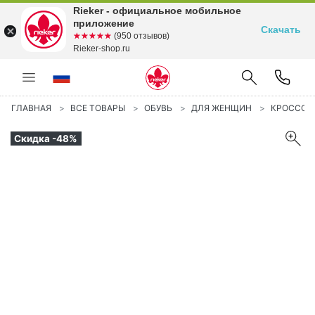
Rieker - официальное мобильное
приложение
Скачать
☆☆☆☆☆
★★★★★
(950 отзывов)
Rieker-shop.ru
ГЛАВНАЯ
ВСЕ ТОВАРЫ
ОБУВЬ
ДЛЯ ЖЕНЩИН
КРОССОВ
Скидка -48%