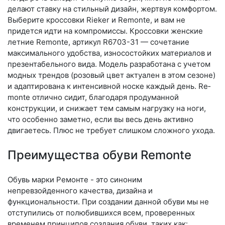
делают ставку на стильный дизайн, жертвуя комфортом.
Выберите крос­совки Rieker и Remonte, и вам не
придется идти на компромиссы. Кроссовки женские
летние Remonte, артикул R6703-31 — сочетание
максимального удобства, износостойких материалов и
презентабельного вида. Модель разработана с учетом
модных трендов (ро­зовый цвет актуален в этом сезоне)
и адаптирована к интенсивной носке каждый день. Re­
mon­te отлично сидит, благодаря продуманной
конструкции, и снижает тем самым нагрузку на ноги,
что особенно заметно, если вы весь день активно
двигаетесь. Плюс не требует слишком сложного ухода.
Преимущества обуви Remonte
Обувь марки Ремонте - это синоним
непревзойденного качества, дизайна и
функциональности. При создании данной обуви мы не
отступились от полюбившихся всем, проверенных
временем принципов создания обуви, таких как: