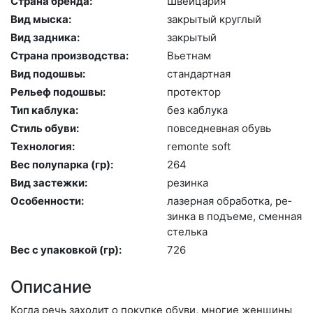
Страна бренда:
Швей­ца­рия
Вид мыска:
зак­ры­тый круг­лый
Вид задника:
зак­ры­тый
Страна производства:
Вь­ет­нам
Вид подошвы:
стан­дарт­ная
Рельеф подошвы:
про­тек­тор
Тип каблука:
без каб­лу­ка
Стиль обуви:
пов­седнев­ная обувь
Технология:
re­mon­te soft
Вес полупарка (гр):
264
Вид застежки:
ре­зин­ка
Особенности:
ла­зер­ная об­ра­бот­ка, ре­
зин­ка в подъ­еме, смен­ная
стель­ка
Вес с упаковкой (гр):
726
Описание
Когда речь заходит о покупке обуви, многие женщины