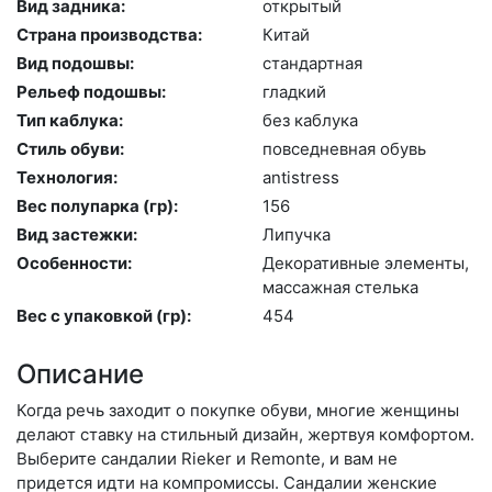
Вид задника:
отк­ры­тый
Страна производства:
Ки­тай
Вид подошвы:
стан­дарт­ная
Рельеф подошвы:
глад­кий
Тип каблука:
без каб­лу­ка
Стиль обуви:
пов­седнев­ная обувь
Технология:
an­tist­ress
Вес полупарка (гр):
156
Вид застежки:
Ли­пуч­ка
Особенности:
Де­кора­тив­ные эле­мен­ты,
мас­сажная стель­ка
Вес с упаковкой (гр):
454
Описание
Когда речь заходит о покупке обуви, многие женщины
делают ставку на стильный дизайн, жертвуя комфортом.
Выберите сан­да­лии Rieker и Remonte, и вам не
придется идти на компромиссы. Сандалии женские