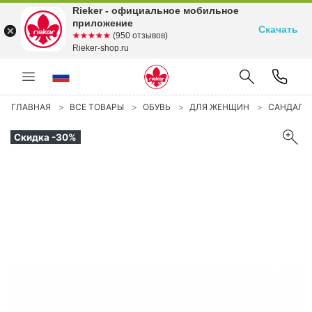
Rieker - официальное мобильное
приложение
Скачать
☆☆☆☆☆
★★★★★
(950 отзывов)
Rieker-shop.ru
ГЛАВНАЯ
ВСЕ ТОВАРЫ
ОБУВЬ
ДЛЯ ЖЕНЩИН
САНДАЛИ
Скидка -30%