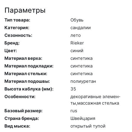
Параметры
Тип товара:
Обувь
Категория:
сан­да­лии
Сезонность:
ле­то
Бренд:
Ri­eker
Цвет:
си­ний
Материал верха:
син­те­тика
Материал подкладки:
син­те­тика
Материал стельки:
син­те­тика
Материал подошвы:
по­ли­уре­тан
Высота каблука (мм):
35
Особенности:
де­кора­тив­ные эле­мен­
ты,мас­сажная стель­ка
Базовый размер:
rus
Страна бренда:
Швей­ца­рия
Вид мыска:
отк­ры­тый ту­пой