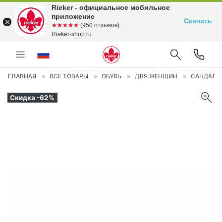
Rieker - официальное мобильное
приложение
Скачать
☆☆☆☆☆
★★★★★
(950 отзывов)
Rieker-shop.ru
ГЛАВНАЯ
ВСЕ ТОВАРЫ
ОБУВЬ
ДЛЯ ЖЕНЩИН
САНДАЛИ
Скидка -62%