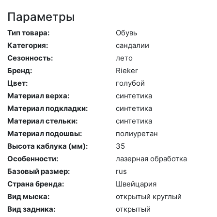
Параметры
Тип товара:
Обувь
Категория:
сан­да­лии
Сезонность:
ле­то
Бренд:
Ri­eker
Цвет:
го­лубой
Материал верха:
син­те­тика
Материал подкладки:
син­те­тика
Материал стельки:
син­те­тика
Материал подошвы:
по­ли­уре­тан
Высота каблука (мм):
35
Особенности:
ла­зер­ная об­ра­бот­ка
Базовый размер:
rus
Страна бренда:
Швей­ца­рия
Вид мыска:
отк­ры­тый круг­лый
Вид задника:
отк­ры­тый