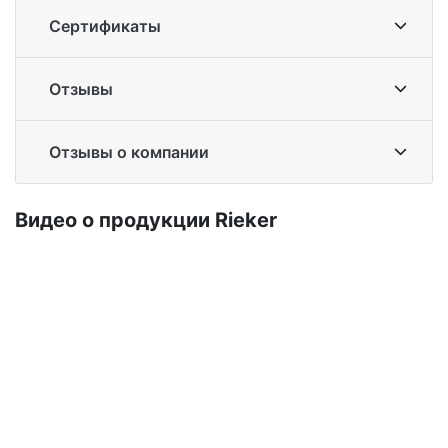
Сертификаты
Отзывы
Отзывы о компании
Ви­део о про­дук­ции Ri­eker