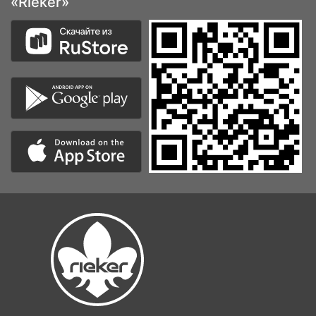
«Rieker»