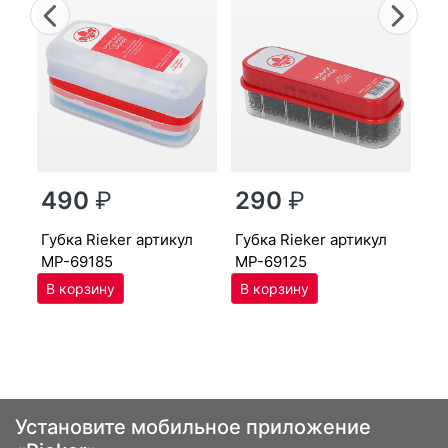
Previous
Nex
г
490
₽
290
₽
MP
губ­ка Ri­eker артикул
губ­ка Ri­eker артикул
MP-69185
MP-69125
Установите мобильное приложение