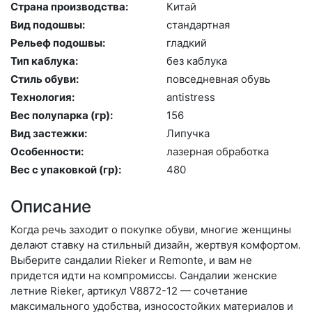
Страна производства:
Ки­тай
Вид подошвы:
стан­дарт­ная
Рельеф подошвы:
глад­кий
Тип каблука:
без каб­лу­ка
Стиль обуви:
пов­седнев­ная обувь
Технология:
an­tist­ress
Вес полупарка (гр):
156
Вид застежки:
Ли­пуч­ка
Особенности:
ла­зер­ная об­ра­бот­ка
Вес с упаковкой (гр):
480
Описание
Когда речь заходит о покупке обуви, многие женщины
делают ставку на стильный дизайн, жертвуя комфортом.
Выберите сан­да­лии Rieker и Remonte, и вам не
придется идти на компромиссы. Сандалии женские
летние Rieker, артикул V8872-12 — сочетание
максимального удобства, износостойких материалов и