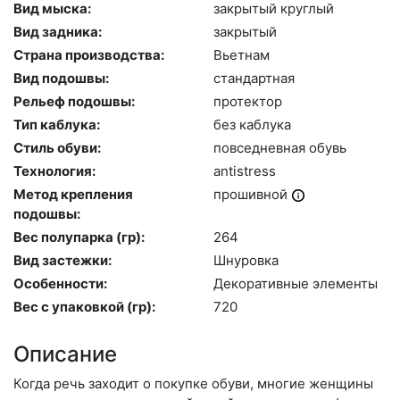
Вид мыска:
зак­ры­тый круг­лый
Вид задника:
зак­ры­тый
Страна производства:
Вь­ет­нам
Вид подошвы:
стан­дарт­ная
Рельеф подошвы:
про­тек­тор
Тип каблука:
без каб­лу­ка
Стиль обуви:
пов­седнев­ная обувь
Технология:
an­tist­ress
Метод крепления
про­шив­ной
подошвы:
Вес полупарка (гр):
264
Вид застежки:
Шну­ров­ка
Особенности:
Де­кора­тив­ные эле­мен­ты
Вес с упаковкой (гр):
720
Описание
Когда речь заходит о покупке обуви, многие женщины