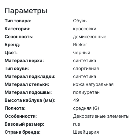
Параметры
Тип товара:
Обувь
Категория:
крос­совки
Сезонность:
де­мисе­зон­ные
Бренд:
Ri­eker
Цвет:
чер­ный
Материал верха:
син­те­тика
Тип обуви:
спор­тивная
Материал подкладки:
син­те­тика
Материал стельки:
ко­жа на­тураль­ная
Материал подошвы:
по­ли­уре­тан
Высота каблука (мм):
49
Полнота:
сред­няя (G)
Особенности:
Де­кора­тив­ные эле­мен­ты
Базовый размер:
rus
Страна бренда:
Швей­ца­рия