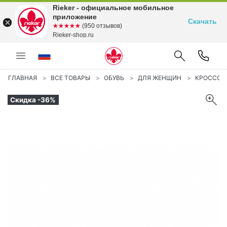
Rieker - официальное мобильное
приложение
Скачать
☆☆☆☆☆
★★★★★
(950 отзывов)
Rieker-shop.ru
ГЛАВНАЯ
ВСЕ ТОВАРЫ
ОБУВЬ
ДЛЯ ЖЕНЩИН
КРОССОВ
Скидка -36%