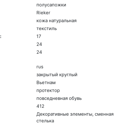
по­луса­пож­ки
Ri­eker
ко­жа на­тураль­ная
текс­тиль
:
17
24
24
rus
зак­ры­тый круг­лый
Вь­ет­нам
про­тек­тор
пов­седнев­ная обувь
412
Де­кора­тив­ные эле­мен­ты, смен­ная
стель­ка