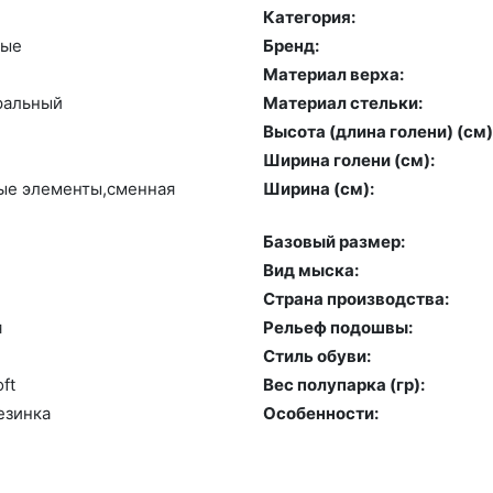
Категория:
ные
Бренд:
Материал верха:
раль­ный
Материал стельки:
Высота (длина голени) (cм)
Ширина голени (см):
ные эле­мен­ты,смен­ная
Ширина (см):
Базовый размер:
Вид мыска:
Страна производства:
я
Рельеф подошвы:
Стиль обуви:
oft
Вес полупарка (гр):
­зин­ка
Особенности: