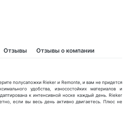
Отзывы
Отзывы о компании
ите по­луса­пож­ки Rieker и Remonte, и вам не придется
имального удобства, износостойких материалов и
даптирована к интенсивной носке каждый день. Ri­eker
етно, если вы весь день активно двигаетесь. Плюс не