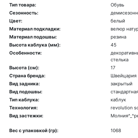
Тип товара:
Обувь
Сезонность:
де­мисе­зон­
Цвет:
бе­лый
Материал подкладки:
ве­люр на­ту
Материал подошвы:
ре­зина
Высота каблука (мм):
45
Особенности:
де­кора­тив­
стель­ка
Высота (cм):
17
Страна бренда:
Швей­ца­рия
Вид задника:
зак­ры­тый
Вид подошвы:
стан­дарт­на
Тип каблука:
каб­лук
Технология:
re­volu­ti­on s
Вид застежки:
Мол­ния^_^ре
Вес с упаковкой (гр):
1068