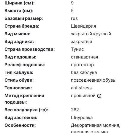
Ширина (см):
9
Высота (cм):
5
Базовый размер:
rus
Страна бренда:
Швей­ца­рия
Вид мыска:
зак­ры­тый круг­лый
Вид задника:
зак­ры­тый
Страна производства:
Ту­нис
Вид подошвы:
стан­дарт­ная
Рельеф подошвы:
про­тек­тор
Тип каблука:
без каб­лу­ка
Стиль обуви:
пов­седнев­ная обувь
Технология:
an­tist­ress
Метод крепления
про­шив­ной
подошвы:
Вес полупарка (гр):
262
Вид застежки:
Шну­ров­ка
Особенности:
Де­кора­тив­ная мол­ния,
смен­ная стель­ка