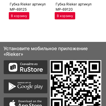
губ­ка Ri­eker артикул
губ­ка Ri­eker артикул
MP-69125
MP-69120
Установите мобильное приложение
«Rieker»