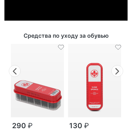
Средства по уходу за обувью
Previous
Nex
г
290
₽
130
₽
MP