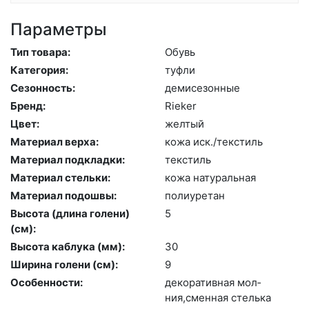
Параметры
Тип товара:
Обувь
Категория:
туф­ли
Сезонность:
де­мисе­зон­ные
Бренд:
Ri­eker
Цвет:
жел­тый
Материал верха:
ко­жа иск./текс­тиль
Материал подкладки:
текс­тиль
Материал стельки:
ко­жа на­тураль­ная
Материал подошвы:
по­ли­уре­тан
Высота (длина голени)
5
(cм):
Высота каблука (мм):
30
Ширина голени (см):
9
Особенности:
де­кора­тив­ная мол­
ния,смен­ная стель­ка