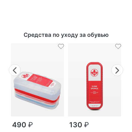
Средства по уходу за обувью
Previous
Nex
г
490
₽
130
₽
MP