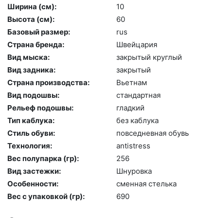
Ширина (см):
10
Высота (cм):
60
Базовый размер:
rus
Страна бренда:
Швей­ца­рия
Вид мыска:
зак­ры­тый круг­лый
Вид задника:
зак­ры­тый
Страна производства:
Вь­ет­нам
Вид подошвы:
стан­дарт­ная
Рельеф подошвы:
глад­кий
Тип каблука:
без каб­лу­ка
Стиль обуви:
пов­седнев­ная обувь
Технология:
an­tist­ress
Вес полупарка (гр):
256
Вид застежки:
Шну­ров­ка
Особенности:
смен­ная стель­ка
Вес с упаковкой (гр):
690