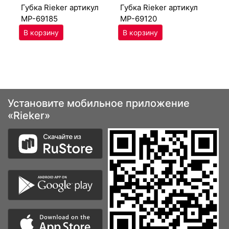
губ­ка Ri­eker артикул
губ­ка Ri­eker артикул
MP-69185
MP-69120
Установите мобильное приложение
«Rieker»