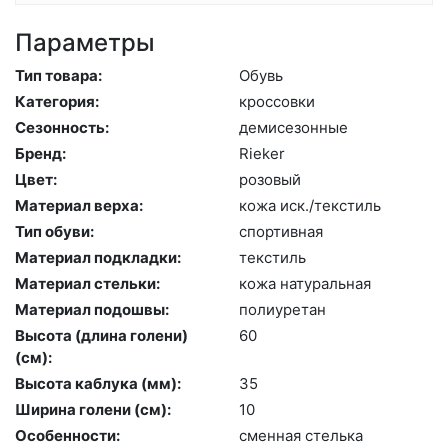
Параметры
Тип товара:
Обувь
Категория:
крос­совки
Сезонность:
де­мисе­зон­ные
Бренд:
Ri­eker
Цвет:
ро­зовый
Материал верха:
ко­жа иск./текс­тиль
Тип обуви:
спор­тивная
Материал подкладки:
текс­тиль
Материал стельки:
ко­жа на­тураль­ная
Материал подошвы:
по­ли­уре­тан
Высота (длина голени)
60
(cм):
Высота каблука (мм):
35
Ширина голени (см):
10
Особенности:
смен­ная стель­ка