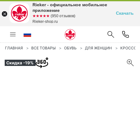
Rieker - официальное мобильное
приложение
Скачать
☆☆☆☆☆
★★★★★
(950 отзывов)
Rieker-shop.ru
ГЛАВНАЯ
ВСЕ ТОВАРЫ
ОБУВЬ
ДЛЯ ЖЕНЩИН
КРОССОВ
Скидка -19%