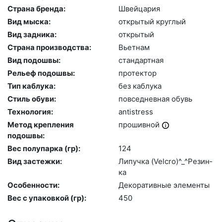
Страна бренда:
Швей­ца­рия
Вид мыска:
отк­ры­тый круг­лый
Вид задника:
отк­ры­тый
Страна производства:
Вь­ет­нам
Вид подошвы:
стан­дарт­ная
Рельеф подошвы:
про­тек­тор
Тип каблука:
без каб­лу­ка
Стиль обуви:
пов­седнев­ная обувь
Технология:
an­tist­ress
Метод крепления
про­шив­ной
подошвы:
Вес полупарка (гр):
124
Вид застежки:
Ли­пуч­ка (Velc­ro)^_^Ре­зин­
ка
Особенности:
Де­кора­тив­ные эле­мен­ты
Вес с упаковкой (гр):
450