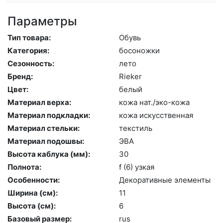
Параметры
Тип товара:
Обувь
Категория:
бо­сонож­ки
Сезонность:
ле­то
Бренд:
Ri­eker
Цвет:
бе­лый
Материал верха:
ко­жа нат./эко-ко­жа
Материал подкладки:
ко­жа ис­кусс­твен­ная
Материал стельки:
текс­тиль
Материал подошвы:
ЭВА
Высота каблука (мм):
30
Полнота:
f (6) уз­кая
Особенности:
Де­кора­тив­ные эле­мен­ты
Ширина (см):
11
Высота (cм):
6
Базовый размер:
rus