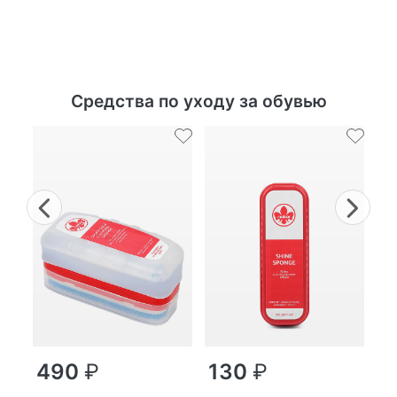
Средства по уходу за обувью
Previous
Nex
г
490
₽
130
₽
MP