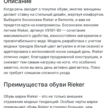
Описание
Когда речь заходит о покупке обуви, многие женщины
делают ставку на стильный дизайн, жертвуя комфортом.
Выберите бо­сонож­ки Rieker и Remonte, и вам не
придется идти на компромиссы. Босоножки женские
летние Rieker, артикул V9161-80 — сочетание
максимального удобства, износостойких материалов и
презентабельного вида. Модель разработана с учетом
модных трендов (бе­лый цвет актуален в этом сезоне) и
адаптирована к интенсивной носке каждый день. Ri­eker
отлично сидит, благодаря продуманной конструкции, и
снижает тем самым нагрузку на ноги, что особенно
заметно, если вы весь день активно двигаетесь. Плюс
не требует слишком сложного ухода.
Преимущества обуви Rieker
Обувь марки Rieker - это не только внешнее
отражение модных тенденций. Особые черты марки
превращают обувь Rieker в гораздо большее, чем