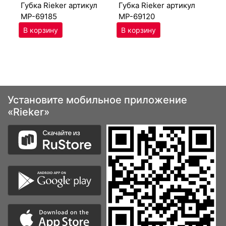
губ­ка Ri­eker артикул
губ­ка Ri­eker артикул
MP-69185
MP-69120
Установите мобильное приложение
«Rieker»