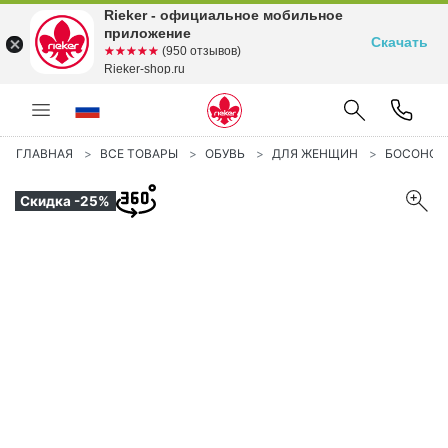
Rieker - официальное мобильное
приложение
Скачать
☆☆☆☆☆
★★★★★
(950 отзывов)
Rieker-shop.ru
ГЛАВНАЯ
ВСЕ ТОВАРЫ
ОБУВЬ
ДЛЯ ЖЕНЩИН
БОСОНО
Скидка -25%