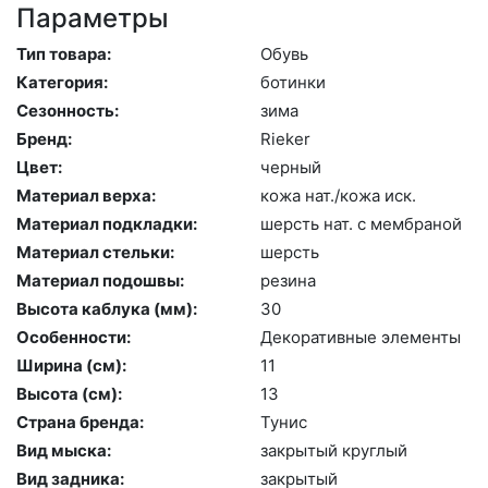
Параметры
Тип товара:
Обувь
Категория:
бо­тин­ки
Сезонность:
зи­ма
Бренд:
Ri­eker
Цвет:
чер­ный
Материал верха:
ко­жа нат./ко­жа иск.
Материал подкладки:
шерсть нат. с мемб­ра­ной
Материал стельки:
шерсть
Материал подошвы:
ре­зина
Высота каблука (мм):
30
Особенности:
Де­кора­тив­ные эле­мен­ты
Ширина (см):
11
Высота (cм):
13
Страна бренда:
Ту­нис
Вид мыска:
зак­ры­тый круг­лый
Вид задника:
зак­ры­тый