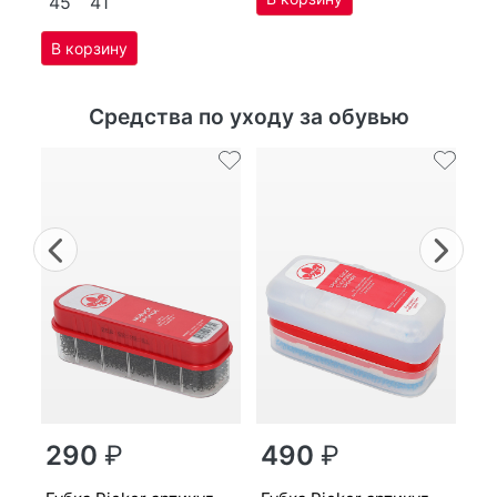
45
41
Средства по уходу за обувью
Previous
Nex
г
290
₽
490
₽
MP