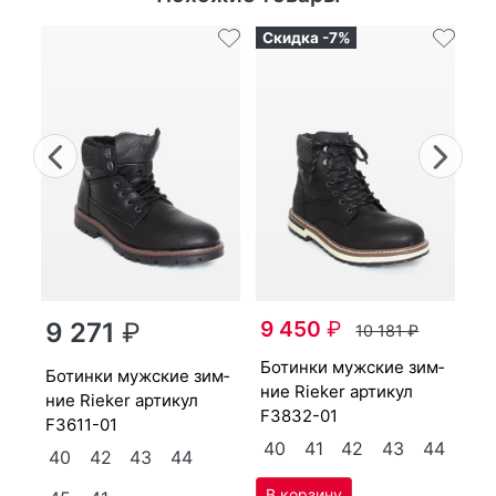
Скидка -7%
Ск
Previous
Nex
бо­тин­ки мужс­кие зим­
9 450
₽
ни
9 271
₽
10 181
₽
15
бо­тин­ки мужс­кие зим­
бо­тин­ки мужс­кие зим­
4
ние Ri­eker артикул
40
ние Ri­eker артикул
F3832-01
4
F3611-01
40
41
42
43
44
40
42
43
44