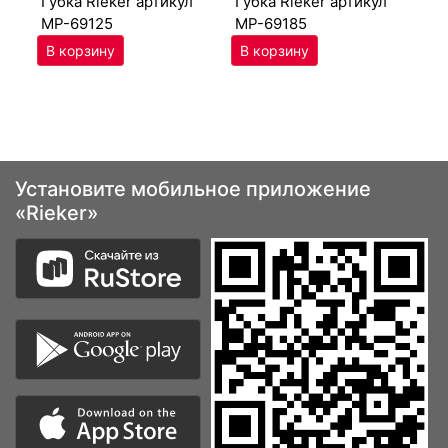
губ­ка Ri­eker артикул
губ­ка Ri­eker артикул
MP-69125
MP-69185
Установите мобильное приложение
«Rieker»