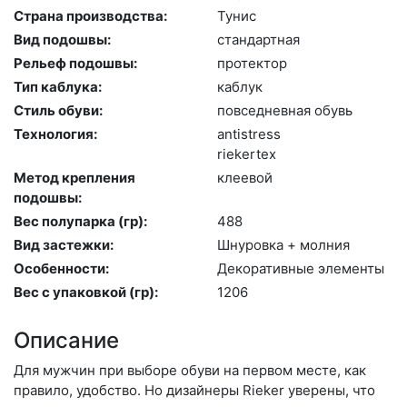
Страна производства:
Ту­нис
Вид подошвы:
стан­дарт­ная
Рельеф подошвы:
про­тек­тор
Тип каблука:
каб­лук
Стиль обуви:
пов­седнев­ная обувь
Технология:
an­tist­ress
ri­eker­tex
Метод крепления
кле­евой
подошвы:
Вес полупарка (гр):
488
Вид застежки:
Шну­ров­ка + мол­ния
Особенности:
Де­кора­тив­ные эле­мен­ты
Вес с упаковкой (гр):
1206
Описание
Для мужчин при выборе обуви на первом месте, как
правило, удобство. Но дизайнеры Rieker уверены, что