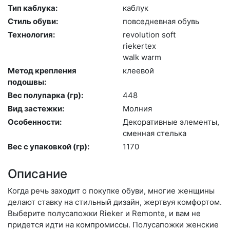
Тип каблука:
каб­лук
Стиль обуви:
пов­седнев­ная обувь
Технология:
re­volu­ti­on soft
ri­eker­tex
walk warm
Метод крепления
кле­евой
подошвы:
Вес полупарка (гр):
448
Вид застежки:
Мол­ния
Особенности:
Де­кора­тив­ные эле­мен­ты,
смен­ная стель­ка
Вес с упаковкой (гр):
1170
Описание
Когда речь заходит о покупке обуви, многие женщины
делают ставку на стильный дизайн, жертвуя комфортом.
Выберите по­луса­пож­ки Rieker и Remonte, и вам не
придется идти на компромиссы. Полусапожки женские