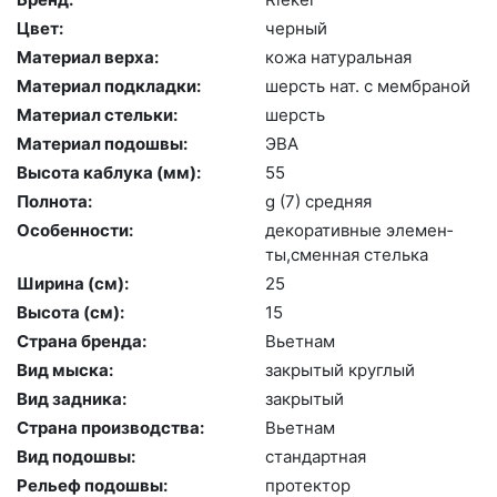
Цвет:
чер­ный
Материал верха:
ко­жа на­тураль­ная
Материал подкладки:
шерсть нат. с мемб­ра­ной
Материал стельки:
шерсть
Материал подошвы:
ЭВА
Высота каблука (мм):
55
Полнота:
g (7) сред­няя
Особенности:
де­кора­тив­ные эле­мен­
ты,смен­ная стель­ка
Ширина (см):
25
Высота (cм):
15
Страна бренда:
Вь­ет­нам
Вид мыска:
зак­ры­тый круг­лый
Вид задника:
зак­ры­тый
Страна производства:
Вь­ет­нам
Вид подошвы:
стан­дарт­ная
Рельеф подошвы:
про­тек­тор