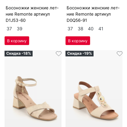
бо­сонож­ки женс­кие лет­
бо­сонож­ки женс­кие лет­
ние Re­mon­te артикул
ние Re­mon­te артикул
D1J53-60
D0Q56-91
37
39
37
38
40
41
Скидка -18%
Скидка -19%