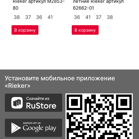
Ri­eker артикул
M2853-
лет­ние Ri­eker артикул
80
62662-01
3
38
37
36
41
36
41
37
38
Установите мобильное приложение
«Rieker»