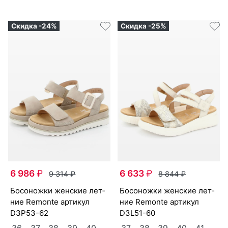
Скидка -24%
Скидка -25%
6 986
₽
6 633
₽
9 314
₽
8 844
₽
бо­сонож­ки женс­кие лет­
бо­сонож­ки женс­кие лет­
ние Re­mon­te артикул
ние Re­mon­te артикул
D3P53-62
D3L51-60
36
37
38
39
40
37
38
39
40
41