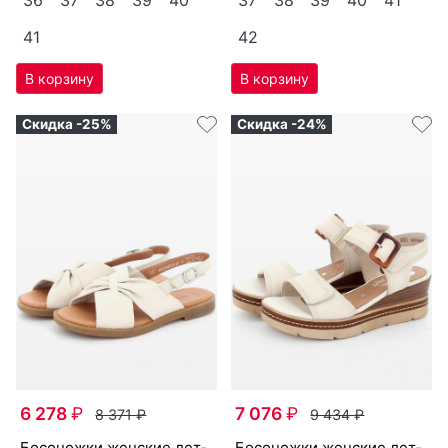
41
42
Скидка -25%
Скидка -24%
6 278
₽
7 076
₽
8 371
₽
9 434
₽
бо­сонож­ки женс­кие лет­
бо­сонож­ки женс­кие лет­