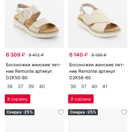
6 309
₽
6 140
₽
8 412
₽
8 186
₽
бо­сонож­ки женс­кие лет­
бо­сонож­ки женс­кие лет­
ние Re­mon­te артикул
ние Re­mon­te артикул
D2K50-80
D2K56-60
36
37
39
40
36
37
40
41
Скидка -25%
Скидка -25%