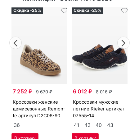
Скидка -25%
Скидка -25%
Ск
Previous
Nex
туф­ли женс­кие де­
7-
ми
7 252
₽
6 012
₽
9 670
₽
8 016
₽
ар
крос­совки женс­кие
крос­совки мужс­кие
40
3
де­мисе­зон­ные Re­mon­
лет­ние Ri­eker артикул
te артикул
D2C06-90
07555-14
4
36
41
42
40
43