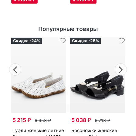
Популярные товары
Скидка -24%
Скидка -25%
Ск
Previous
Nex
бо­сонож­ки женс­кие
ул
ле
5 215
₽
5 038
₽
6 953
₽
6 718
₽
65
туф­ли женс­кие лет­ние
бо­сонож­ки женс­кие
3