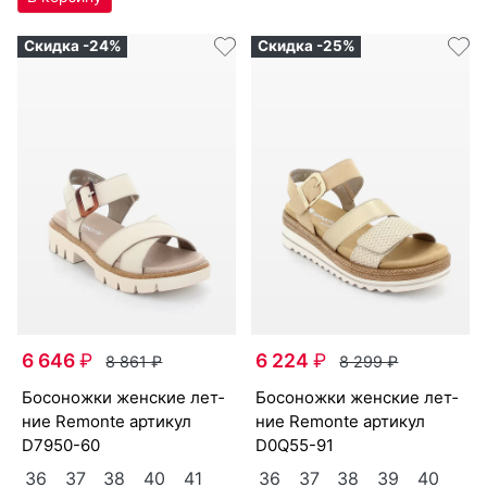
Скидка -24%
Скидка -25%
6 646
₽
6 224
₽
8 861
₽
8 299
₽
бо­сонож­ки женс­кие лет­
бо­сонож­ки женс­кие лет­
ние Re­mon­te артикул
ние Re­mon­te артикул
D7950-60
D0Q55-91
36
37
38
40
41
36
37
38
39
40