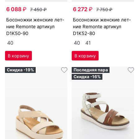
6 088
₽
6 272
₽
7 450
₽
7 750
₽
бо­сонож­ки женс­кие лет­
бо­сонож­ки женс­кие лет­
ние Re­mon­te артикул
ние Re­mon­te артикул
D1K50-90
D1K52-80
40
40
41
Скидка -19%
Последняя пара
Скидка -16%