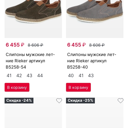
6 455
₽
6 455
₽
8 606
₽
8 606
₽
сли­поны мужс­кие лет­
сли­поны мужс­кие лет­
ние Ri­eker артикул
ние Ri­eker артикул
B5258-54
B5258-40
41
42
43
44
40
41
43
Скидка -24%
Скидка -25%