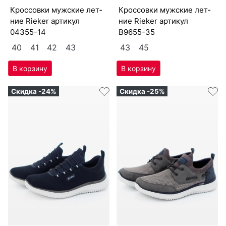
крос­совки мужс­кие лет­
крос­совки мужс­кие лет­
ние Ri­eker артикул
ние Ri­eker артикул
04355-14
B9655-35
40
41
42
43
43
45
Скидка -24%
Скидка -25%