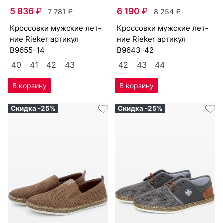
5 836
₽
6 190
₽
7 781
₽
8 254
₽
крос­совки мужс­кие лет­
крос­совки мужс­кие лет­
ние Ri­eker артикул
ние Ri­eker артикул
B9655-14
B9643-42
40
41
42
43
42
43
44
Скидка -25%
Скидка -25%