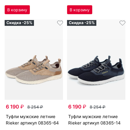
Скидка -25%
Скидка -25%
6 190
₽
6 190
₽
8 254
₽
8 254
₽
туф­ли мужс­кие лет­ние
туф­ли мужс­кие лет­ние
Ri­eker артикул
08365-64
Ri­eker артикул
08365-14