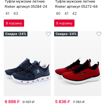
туф­ли мужс­кие лет­ние
туф­ли мужс­кие лет­ние
Ri­eker артикул
05284-24
Ri­eker артикул
05272-64
41
43
40
41
42
Скидка -24%
Скидка -24%
6 898
₽
5 836
₽
9 197
₽
7 781
₽