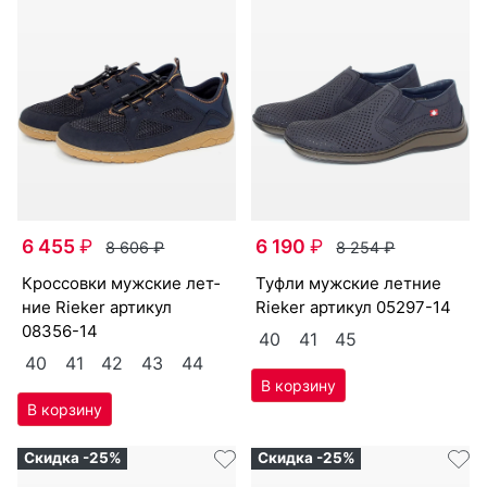
6 455
₽
6 190
₽
8 606
₽
8 254
₽
крос­совки мужс­кие лет­
туф­ли мужс­кие лет­ние
ние Ri­eker артикул
Ri­eker артикул
05297-14
08356-14
40
41
45
40
41
42
43
44
Скидка -25%
Скидка -25%