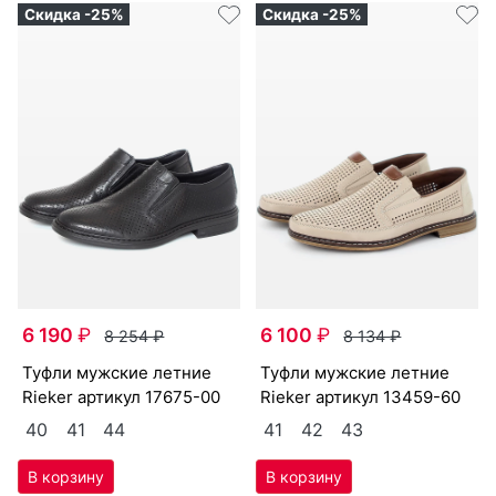
Скидка -25%
Скидка -25%
6 190
₽
6 100
₽
8 254
₽
8 134
₽
туф­ли мужс­кие лет­ние
туф­ли мужс­кие лет­ние
Ri­eker артикул
17675-00
Ri­eker артикул
13459-60
40
41
44
41
42
43