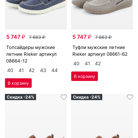
5 747
₽
5 747
₽
7 663
₽
7 663
₽
топ­сай­де­ры мужс­кие
туф­ли мужс­кие лет­ние
лет­ние Ri­eker артикул
Ri­eker артикул
08661-62
08664-12
40
41
42
40
41
42
43
44
Скидка -24%
Скидка -24%