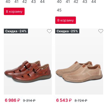
40
41
42
43
44
40
41
42
43
44
45
Скидка -24%
Скидка -25%
6 986
₽
6 543
₽
9 314
₽
8 724
₽