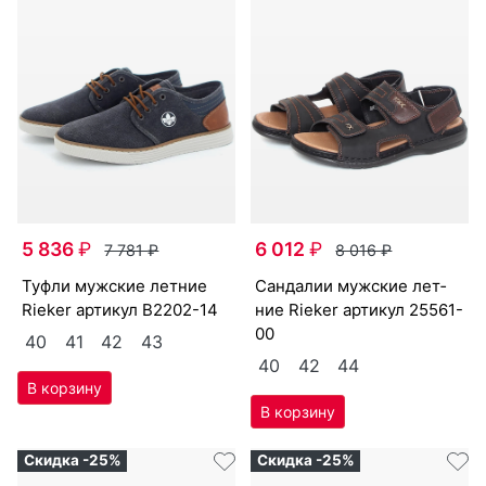
5 836
₽
6 012
₽
7 781
₽
8 016
₽
туф­ли мужс­кие лет­ние
сан­да­лии мужс­кие лет­
Ri­eker артикул
B2202-14
ние Ri­eker артикул
25561-
00
40
41
42
43
40
42
44
Скидка -25%
Скидка -25%