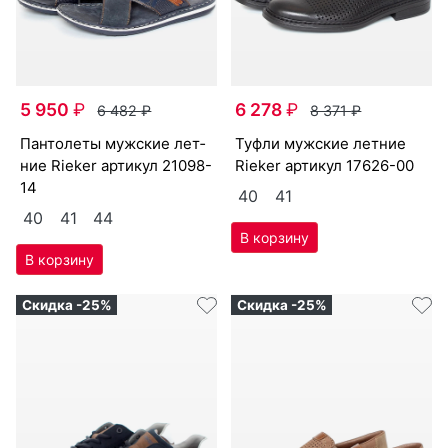
5 950
₽
6 278
₽
6 482
₽
8 371
₽
пан­то­леты мужс­кие лет­
туф­ли мужс­кие лет­ние
ние Ri­eker артикул
21098-
Ri­eker артикул
17626-00
14
40
41
40
41
44
Скидка -25%
Скидка -25%