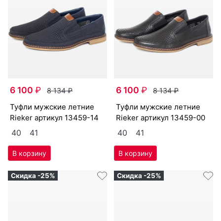
6 100
₽
6 100
₽
8 134
₽
8 134
₽
туф­ли мужс­кие лет­ние
туф­ли мужс­кие лет­ние
Ri­eker артикул
13459-14
Ri­eker артикул
13459-00
40
41
40
41
Скидка -25%
Скидка -25%