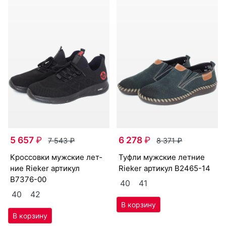
5 657
₽
6 278
₽
7 543
₽
8 371
₽
крос­совки мужс­кие лет­
туф­ли мужс­кие лет­ние
ние Ri­eker артикул
Ri­eker артикул
B2465-14
B7376-00
40
41
40
42