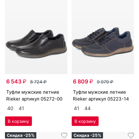
6 543
₽
6 809
₽
8 724
₽
9 079
₽
туф­ли мужс­кие лет­ние
туф­ли мужс­кие лет­ние
Ri­eker артикул
05272-00
Ri­eker артикул
05223-14
40
41
41
44
Скидка -25%
Скидка -25%