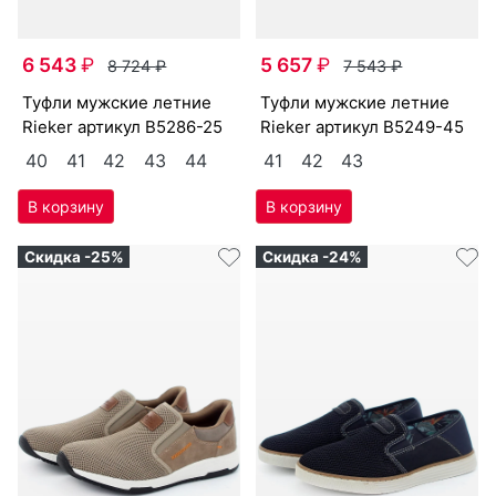
6 543
₽
5 657
₽
8 724
₽
7 543
₽
туф­ли мужс­кие лет­ние
туф­ли мужс­кие лет­ние
Ri­eker артикул
B5286-25
Ri­eker артикул
B5249-45
40
41
42
43
44
41
42
43
Скидка -25%
Скидка -24%