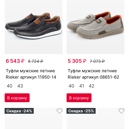
6 543
₽
5 305
₽
8 724
₽
7 073
₽
туф­ли мужс­кие лет­ние
туф­ли мужс­кие лет­ние
Ri­eker артикул
11950-14
Ri­eker артикул
08651-62
40
43
40
41
42
Скидка -24%
Скидка -25%