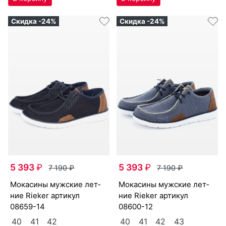
Скидка -24%
Скидка -24%
5 393
₽
5 393
₽
7 190
₽
7 190
₽
мо­каси­ны мужс­кие лет­
мо­каси­ны мужс­кие лет­
ние Ri­eker артикул
ние Ri­eker артикул
08659-14
08600-12
40
41
42
40
41
42
43