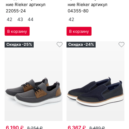
ние Ri­eker артикул
ние Ri­eker артикул
22055-24
04355-80
42
43
44
42
Скидка -25%
Скидка -24%
6 190
₽
6 367
₽
8 254
₽
8 489
₽