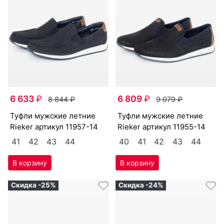
6 633
₽
6 809
₽
8 844
₽
9 079
₽
туф­ли мужс­кие лет­ние
туф­ли мужс­кие лет­ние
Ri­eker артикул
11957-14
Ri­eker артикул
11955-14
41
42
43
44
40
41
42
43
44
Скидка -25%
Скидка -24%