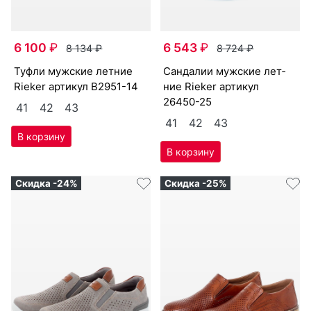
6 100
₽
6 543
₽
8 134
₽
8 724
₽
туф­ли мужс­кие лет­ние
сан­да­лии мужс­кие лет­
Ri­eker артикул
B2951-14
ние Ri­eker артикул
26450-25
41
42
43
41
42
43
Скидка -24%
Скидка -25%