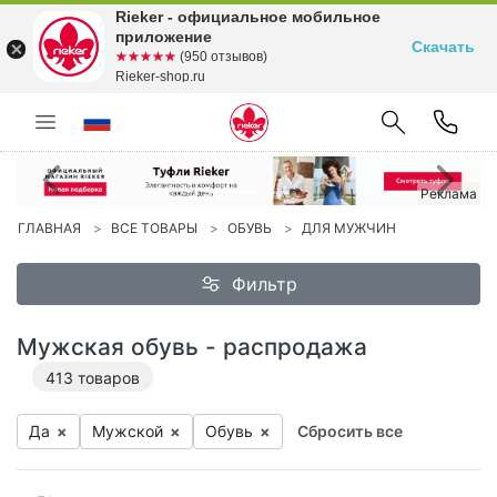
Rieker - официальное мобильное
приложение
Скачать
☆☆☆☆☆
★★★★★
(950 отзывов)
Rieker-shop.ru
Предыдущий
С
Реклама
ГЛАВНАЯ
ВСЕ ТОВАРЫ
ОБУВЬ
ДЛЯ МУЖЧИН
Фильтр
Мужская обувь - распродажа
413
товаров
Да
×
Мужской
×
Обувь
×
Сбросить все