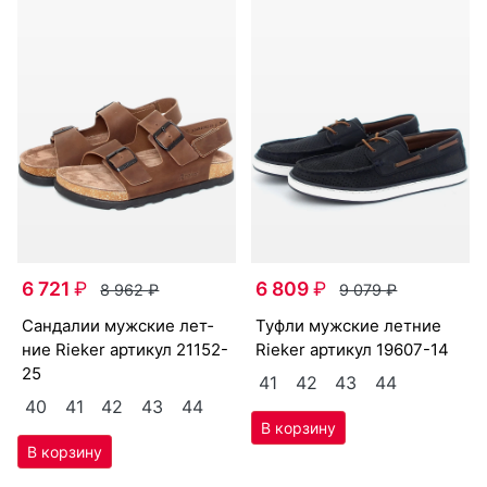
6 721
₽
6 809
₽
8 962
₽
9 079
₽
сан­да­лии мужс­кие лет­
туф­ли мужс­кие лет­ние
ние Ri­eker артикул
21152-
Ri­eker артикул
19607-14
25
41
42
43
44
40
41
42
43
44