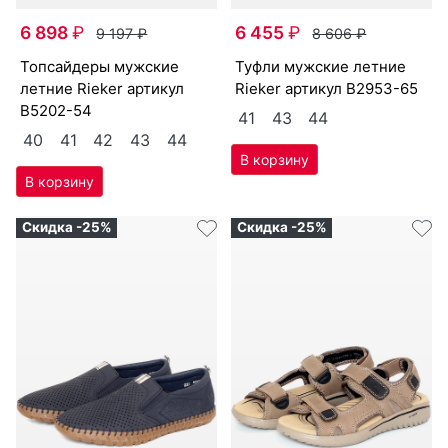
6 898
₽
6 455
₽
9 197
₽
8 606
₽
топ­сай­де­ры мужс­кие
туф­ли мужс­кие лет­ние
лет­ние Ri­eker артикул
Ri­eker артикул
B2953-65
B5202-54
41
43
44
40
41
42
43
44
Скидка -25%
Скидка -25%