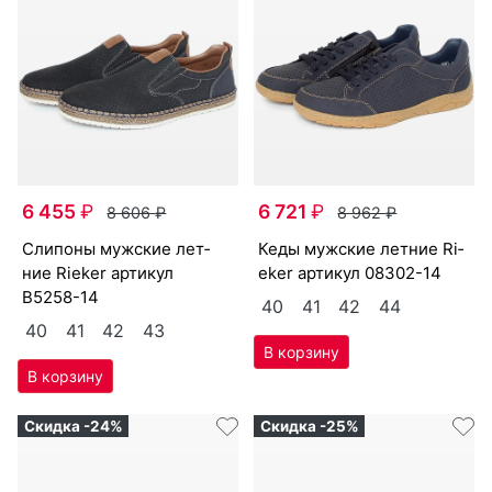
6 455
₽
6 721
₽
8 606
₽
8 962
₽
сли­поны мужс­кие лет­
ке­ды мужс­кие лет­ние Ri­
ние Ri­eker артикул
eker артикул
08302-14
B5258-14
40
41
42
44
40
41
42
43
Скидка -24%
Скидка -25%