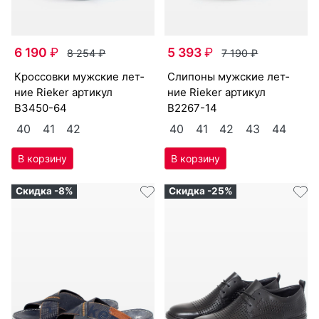
6 190
₽
5 393
₽
8 254
₽
7 190
₽
крос­совки мужс­кие лет­
сли­поны мужс­кие лет­
ние Ri­eker артикул
ние Ri­eker артикул
B3450-64
B2267-14
40
41
42
40
41
42
43
44
Скидка -8%
Скидка -25%