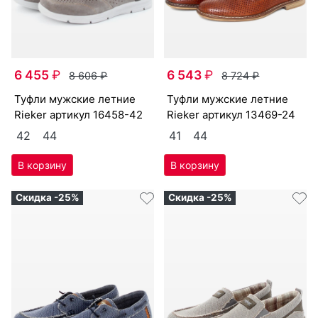
6 455
₽
6 543
₽
8 606
₽
8 724
₽
туф­ли мужс­кие лет­ние
туф­ли мужс­кие лет­ние
Ri­eker артикул
16458-42
Ri­eker артикул
13469-24
42
44
41
44
Скидка -25%
Скидка -25%