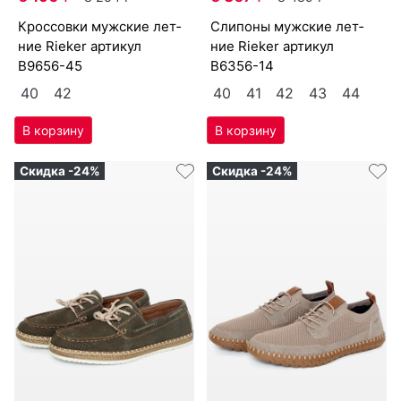
крос­совки мужс­кие лет­
сли­поны мужс­кие лет­
ние Ri­eker артикул
ние Ri­eker артикул
B9656-45
B6356-14
40
42
40
41
42
43
44
Скидка -24%
Скидка -24%