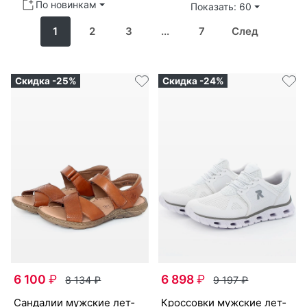
По новинкам
Показать: 60
1
2
3
...
7
След
Скидка -25%
Скидка -24%
6 100
₽
6 898
₽
8 134
₽
9 197
₽
сан­да­лии мужс­кие лет­
крос­совки мужс­кие лет­