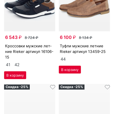
6 543
₽
6 100
₽
8 724
₽
8 134
₽
крос­совки мужс­кие лет­
туф­ли мужс­кие лет­ние
ние Ri­eker артикул
16106-
Ri­eker артикул
13459-25
15
44
41
42
Скидка -25%
Скидка -25%