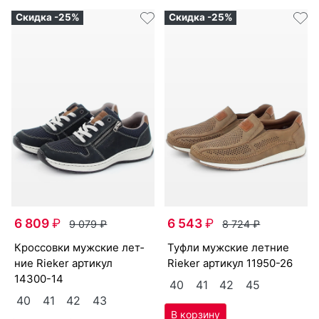
Скидка -25%
Скидка -25%
6 809
₽
6 543
₽
9 079
₽
8 724
₽
крос­совки мужс­кие лет­
туф­ли мужс­кие лет­ние
ние Ri­eker артикул
Ri­eker артикул
11950-26
14300-14
40
41
42
45
40
41
42
43