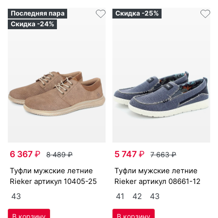
Последняя пара
Скидка -25%
Скидка -24%
6 367
₽
5 747
₽
8 489
₽
7 663
₽
туф­ли мужс­кие лет­ние
туф­ли мужс­кие лет­ние
Ri­eker артикул
10405-25
Ri­eker артикул
08661-12
43
41
42
43