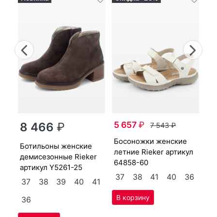
Previous
Nex
9-
5 657
₽
8 466
₽
7 543
₽
бо­сонож­ки женс­кие
туф­ли женс­кие лет­ние
бо­тиль­оны женс­кие
39
лет­ние Ri­eker артикул
Ri
де­мисе­зон­ные Ri­eker
64858-60
62
артикул
Y5261-25
37
38
41
40
36
3
37
38
39
40
41
4
36