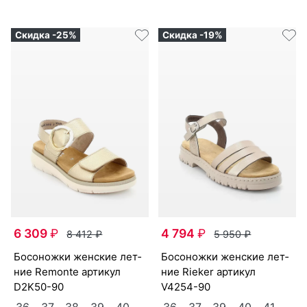
Скидка -25%
Скидка -19%
6 309
₽
4 794
₽
8 412
₽
5 950
₽
бо­сонож­ки женс­кие лет­
бо­сонож­ки женс­кие лет­
ние Re­mon­te артикул
ние Ri­eker артикул
D2K50-90
V4254-90
36
37
38
39
40
36
37
39
40
41