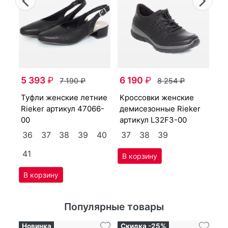
9-
5 393
₽
6 190
₽
7 190
₽
8 254
₽
туф­ли женс­кие лет­ние
крос­совки женс­кие
крос­совки женс­кие
41
Ri­eker артикул
47066-
де­мисе­зон­ные Ri­eker
ле
00
артикул
L32F3-00
M6
36
37
38
39
40
37
38
39
3
41
Популярные товары
Новинка
Скидка -25%
Ск