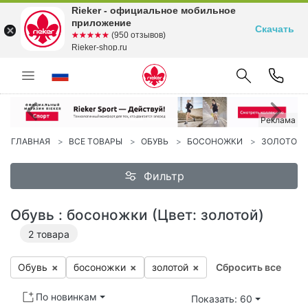
Rieker - официальное мобильное
приложение
Скачать
☆☆☆☆☆
★★★★★
(950 отзывов)
Rieker-shop.ru
Реклама
Предыдущий
С
Реклама
ГЛАВНАЯ
ВСЕ ТОВАРЫ
ОБУВЬ
БОСОНОЖКИ
ЗОЛОТОЙ
Фильтр
Обувь : босоножки (Цвет: золотой)
2
товара
Обувь
×
бо­сонож­ки
×
зо­лотой
×
Сбросить все
По новинкам
Показать: 60