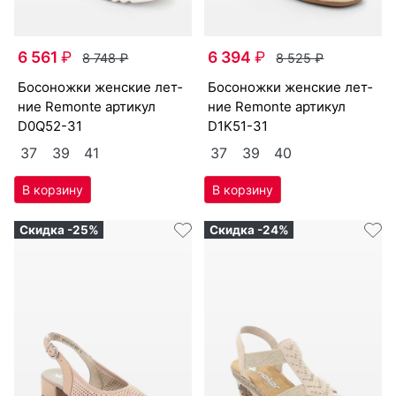
6 561
₽
6 394
₽
8 748
₽
8 525
₽
бо­сонож­ки женс­кие лет­
бо­сонож­ки женс­кие лет­
ние Re­mon­te артикул
ние Re­mon­te артикул
D0Q52-31
D1K51-31
37
39
41
37
39
40
Скидка -25%
Скидка -24%