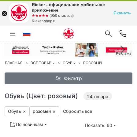
Rieker - официальное мобильное
приложение
Скачать
☆☆☆☆☆
★★★★★
(950 отзывов)
Rieker-shop.ru
Предыдущий
С
Реклама
ГЛАВНАЯ
ВСЕ ТОВАРЫ
ОБУВЬ
РОЗОВЫЙ
Фильтр
Обувь (Цвет: розовый)
24
товара
Обувь
×
ро­зовый
×
Сбросить все
По новинкам
Показать: 60