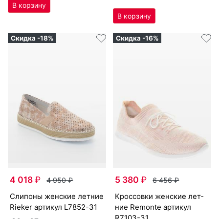
Скидка -18%
Скидка -16%
4 018
₽
5 380
₽
4 950
₽
6 456
₽
сли­поны женс­кие лет­ние
крос­совки женс­кие лет­
Ri­eker артикул
L7852-31
ние Re­mon­te артикул
R7103-31