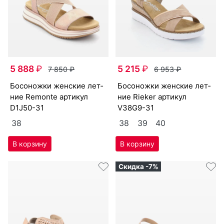
5 888
₽
5 215
₽
7 850
₽
6 953
₽
бо­сонож­ки женс­кие лет­
бо­сонож­ки женс­кие лет­
ние Re­mon­te артикул
ние Ri­eker артикул
D1J50-31
V38G9-31
38
38
39
40
Скидка -7%