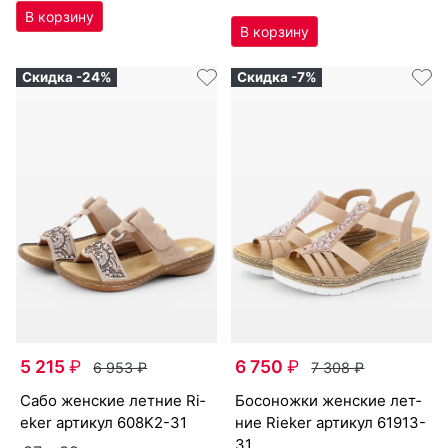
Скидка -24%
Скидка -7%
5 215
₽
6 750
₽
6 953
₽
7 308
₽
са­бо женс­кие лет­ние Ri­
бо­сонож­ки женс­кие лет­
eker артикул
608K2-31
ние Ri­eker артикул
61913-
31