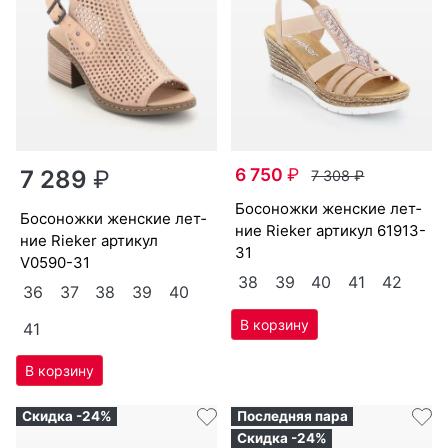
6 750
₽
7 289
₽
7 308
₽
бо­сонож­ки женс­кие лет­
бо­сонож­ки женс­кие лет­
ние Ri­eker артикул
61913-
ние Ri­eker артикул
31
V0590-31
38
39
40
41
42
36
37
38
39
40
41
Скидка -24%
Последняя пара
Скидка -24%