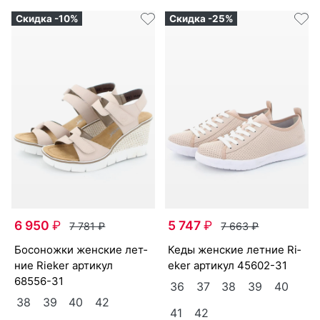
Скидка -10%
Скидка -25%
6 950
₽
5 747
₽
7 781
₽
7 663
₽
бо­сонож­ки женс­кие лет­
ке­ды женс­кие лет­ние Ri­
ние Ri­eker артикул
eker артикул
45602-31
68556-31
36
37
38
39
40
38
39
40
42
41
42