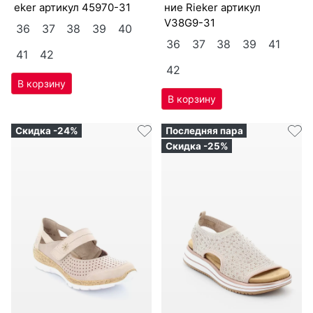
eker артикул
45970-31
ние Ri­eker артикул
V38G9-31
36
37
38
39
40
36
37
38
39
41
41
42
42
Скидка -24%
Последняя пара
Скидка -25%