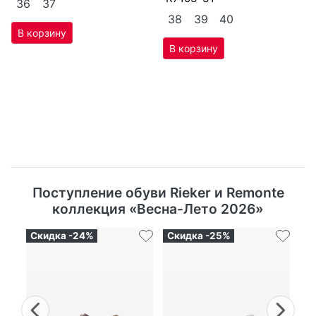
36
37
38
39
40
Поступление обуви Rieker и Remonte
коллекция «Весна-Лето 2026»
Скидка -24%
Скидка -25%
Ск
Previous
Nex