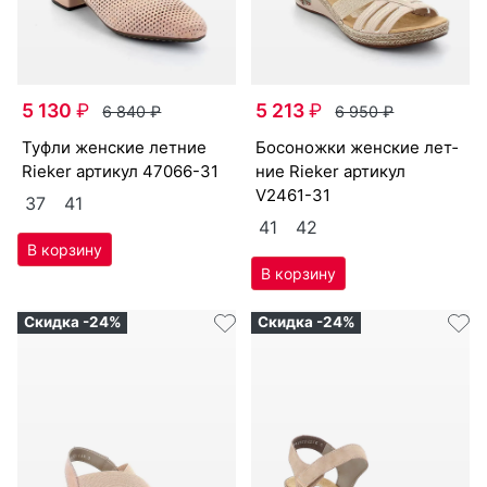
5 130
₽
5 213
₽
6 840
₽
6 950
₽
туф­ли женс­кие лет­ние
бо­сонож­ки женс­кие лет­
Ri­eker артикул
47066-31
ние Ri­eker артикул
V2461-31
37
41
41
42
Скидка -24%
Скидка -24%