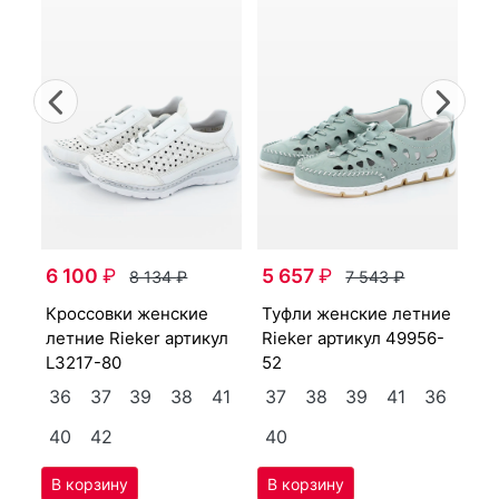
Previous
Nex
туф­ли женс­кие лет­ние
4-
Ri
6 100
₽
5 657
₽
8 134
₽
7 543
₽
80
крос­совки женс­кие
туф­ли женс­кие лет­ние
40
3
лет­ние Ri­eker артикул
Ri­eker артикул
49956-
L3217-80
52
36
37
39
38
41
37
38
39
41
36
40
42
40