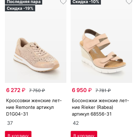
Последняя пара
Скидка -10%
Скидка -19%
6 272
₽
6 950
₽
7 750
₽
7 781
₽
крос­совки женс­кие лет­
бо­сонож­ки женс­кие лет­
ние Re­mon­te артикул
ние Ri­eker (Ra­bea)
D1G04-31
артикул
68556-31
37
42