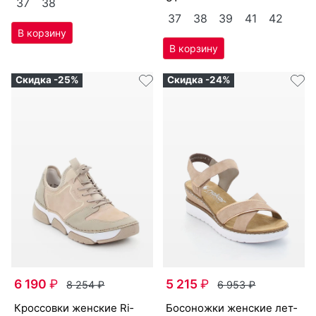
37
38
37
38
39
41
42
Скидка -25%
Скидка -24%
6 190
₽
5 215
₽
8 254
₽
6 953
₽
крос­совки женс­кие Ri­
бо­сонож­ки женс­кие лет­