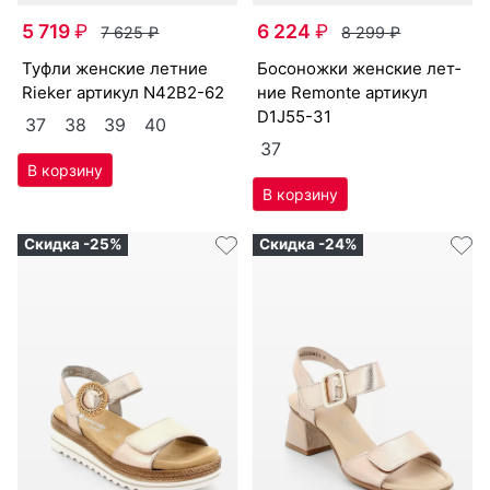
5 719
₽
6 224
₽
7 625
₽
8 299
₽
туф­ли женс­кие лет­ние
бо­сонож­ки женс­кие лет­
Ri­eker артикул
N42B2-62
ние Re­mon­te артикул
D1J55-31
37
38
39
40
37
Скидка -25%
Скидка -24%