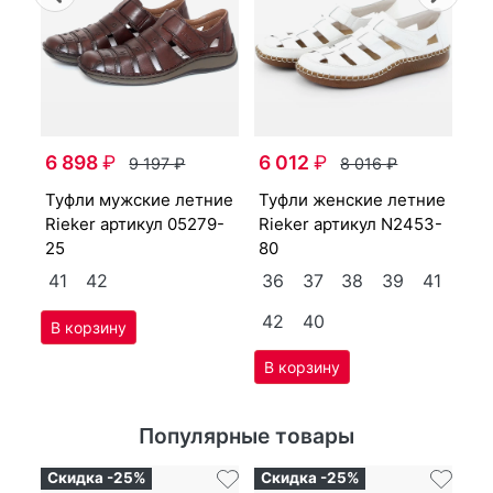
5
туф­ли женс­кие лет­ние
ул
Ri
6 898
₽
6 012
₽
9 197
₽
8 016
₽
10
туф­ли мужс­кие лет­ние
туф­ли женс­кие лет­ние
3
Ri­eker артикул
05279-
Ri­eker артикул
N2453-
25
80
41
42
36
37
38
39
41
42
40
Популярные товары
Скидка -25%
Скидка -25%
Ск