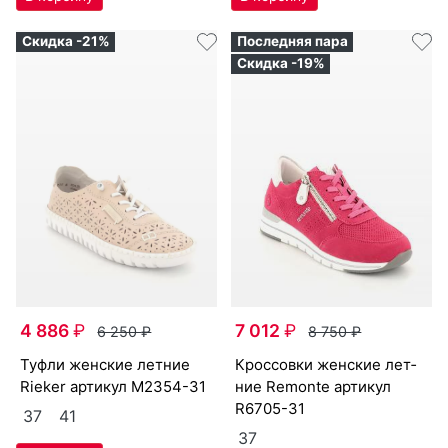
Скидка -21%
Последняя пара
Скидка -19%
4 886
₽
7 012
₽
6 250
₽
8 750
₽
туф­ли женс­кие лет­ние
крос­совки женс­кие лет­
Ri­eker артикул
M2354-31
ние Re­mon­te артикул
R6705-31
37
41
37