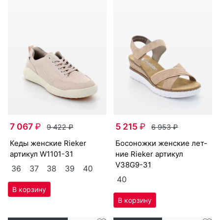
7 067
₽
5 215
₽
9 422
₽
6 953
₽
ке­ды женс­кие Ri­eker
бо­сонож­ки женс­кие лет­
артикул
W1101-31
ние Ri­eker артикул
V38G9-31
36
37
38
39
40
40