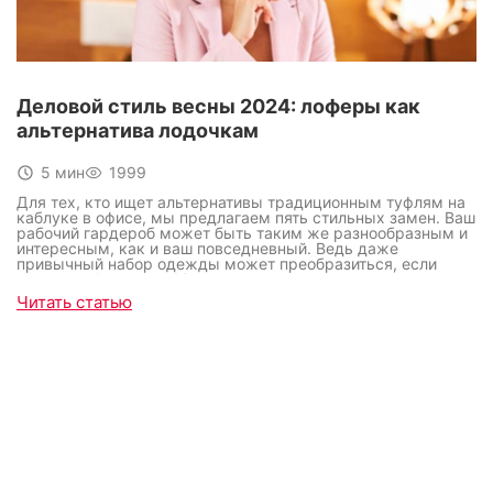
Деловой стиль весны 2024: лоферы как
альтернатива лодочкам
5 мин
1999
Для тех, кто ищет альтернативы традиционным туфлям на
каблуке в офисе, мы предлагаем пять стильных замен. Ваш
рабочий гардероб может быть таким же разнообразным и
интересным, как и ваш повседневный. Ведь даже
привычный набор одежды может преобразиться, если
включить фантазию. Многие предпочитают классические
лодочки на каблуке, но есть и другие варианты, которые
Читать статью
могут освежить ваш офисный лук. Мы собрали несколько
обувных альтернатив, которые добавят изюминку в ваш
рабочий гардероб.