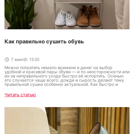
Как правильно сушить обувь
7 мин
1530
Можно потратить немало времени и денег на выбор
удобной и красивой пары обуви — и по неосторожности или
из-за неправильного ухода быстро её испортить. Осенью
это случается чаще всего: дожди и сырость делают тему
правильной сушки особенно актуальной. Как быстро и
аккуратно высушить туфли, сапоги или кроссовки, не
повредив их? Единого универсального способа нет: всё
Читать статью
зависит от материала, типа обуви и условий в доме.