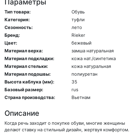
Параметры
Тип товара:
Обувь
Категория:
туф­ли
Сезонность:
ле­то
Бренд:
Ri­eker
Цвет:
бе­жевый
Материал верха:
зам­ша на­тураль­ная
Материал подкладки:
ко­жа нат./син­те­тика
Материал стельки:
ко­жа на­тураль­ная
Материал подошвы:
по­ли­уре­тан
Высота каблука (мм):
35
Базовый размер:
rus
Страна производства:
Вь­ет­нам
Описание
Когда речь заходит о покупке обуви, многие женщины
делают ставку на стильный дизайн, жертвуя комфортом.