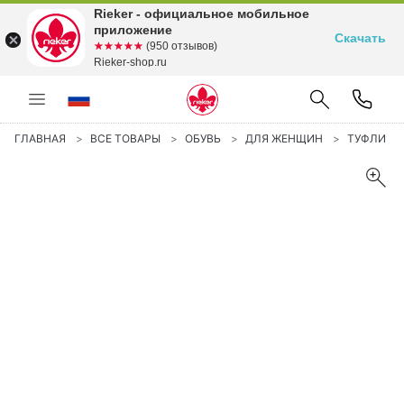
Rieker - официальное мобильное
приложение
Скачать
☆☆☆☆☆
★★★★★
(950 отзывов)
Rieker-shop.ru
ГЛАВНАЯ
ВСЕ ТОВАРЫ
ОБУВЬ
ДЛЯ ЖЕНЩИН
ТУФЛИ