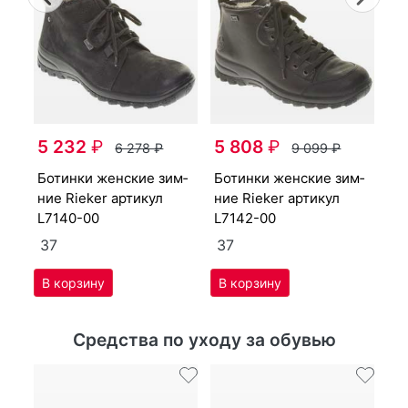
бо­тин­ки женс­кие зим­
5 232
₽
5 808
₽
ни
6 278
₽
9 099
₽
L7
бо­тин­ки женс­кие зим­
бо­тин­ки женс­кие зим­
3
ние Ri­eker артикул
ние Ri­eker артикул
L7140-00
L7142-00
37
37
Средства по уходу за обувью