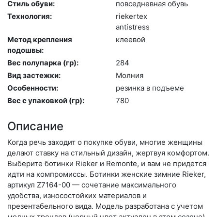
Стиль обуви:
пов­седнев­ная обувь
Технология:
ri­eker­tex
an­tist­ress
Метод крепления
кле­евой
подошвы:
Вес полупарка (гр):
284
Вид застежки:
Мол­ния
Особенности:
ре­зин­ка в подъ­еме
Вес с упаковкой (гр):
780
Описание
Когда речь заходит о покупке обуви, многие женщины
делают ставку на стильный дизайн, жертвуя комфортом.
Выберите бо­тин­ки Rieker и Remonte, и вам не придется
идти на компромиссы. Ботинки женские зимние Rieker,
артикул Z7164-00 — сочетание максимального
удобства, износостойких материалов и
презентабельного вида. Модель разработана с учетом
модных трендов (чер­ный цвет актуален в этом сезоне)