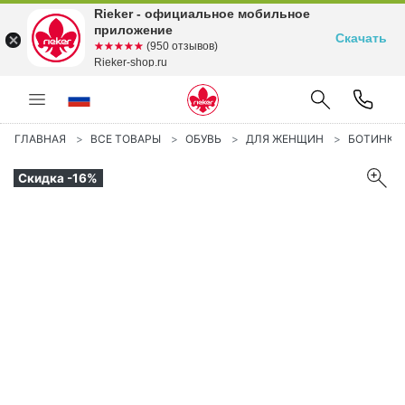
Rieker - официальное мобильное
приложение
Скачать
☆☆☆☆☆
★★★★★
(950 отзывов)
Rieker-shop.ru
ГЛАВНАЯ
ВСЕ ТОВАРЫ
ОБУВЬ
ДЛЯ ЖЕНЩИН
БОТИНКИ
Скидка -16%