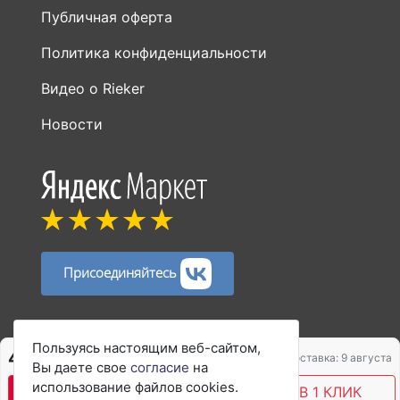
Видео о Rieker
Новости
Присоединяйтесь
Способы оплаты:
Пользуясь настоящим веб-сайтом,
4 656 ₽
5 587 ₽
Доставка: 9 августа
Вы даете свое
согласие
на
использование файлов cookies.
В КОРЗИНУ
КУПИТЬ В 1 КЛИК