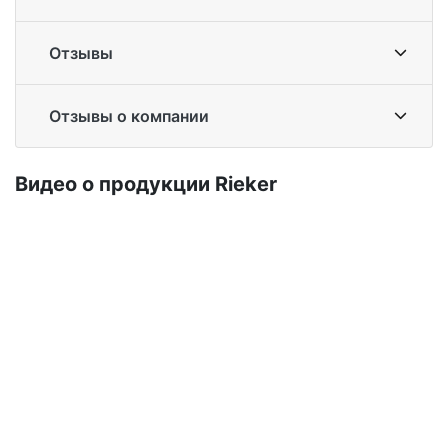
Отзывы
Отзывы о компании
Ви­део о про­дук­ции Ri­eker