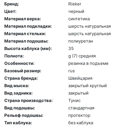
Бренд:
Ri­eker
Цвет:
чер­ный
Материал верха:
син­те­тика
Материал подкладки:
шерсть на­тураль­ная
Материал стельки:
шерсть на­тураль­ная
Материал подошвы:
по­ли­уре­тан
Высота каблука (мм):
35
Полнота:
g (7) сред­няя
Особенности:
ре­зин­ка в подъ­еме
Базовый размер:
rus
Страна бренда:
Швей­ца­рия
Вид мыска:
зак­ры­тый круг­лый
Вид задника:
зак­ры­тый
Страна производства:
Ту­нис
Вид подошвы:
стан­дарт­ная
Рельеф подошвы:
про­тек­тор
Тип каблука:
без каб­лу­ка