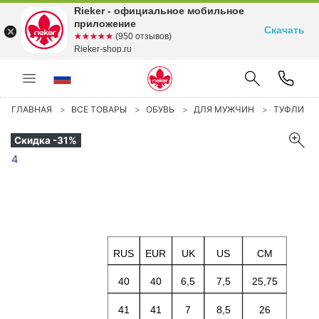
Rieker - официальное мобильное
приложение
Скачать
☆☆☆☆☆
★★★★★
(950 отзывов)
Rieker-shop.ru
ГЛАВНАЯ
ВСЕ ТОВАРЫ
ОБУВЬ
ДЛЯ МУЖЧИН
ТУФЛИ
Скидка -31%