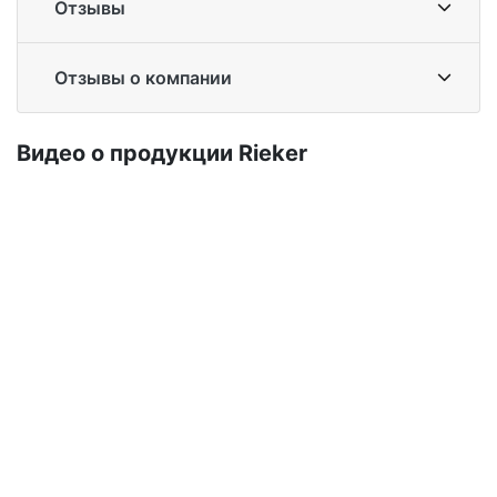
Отзывы
Отзывы о компании
Ви­део о про­дук­ции Ri­eker