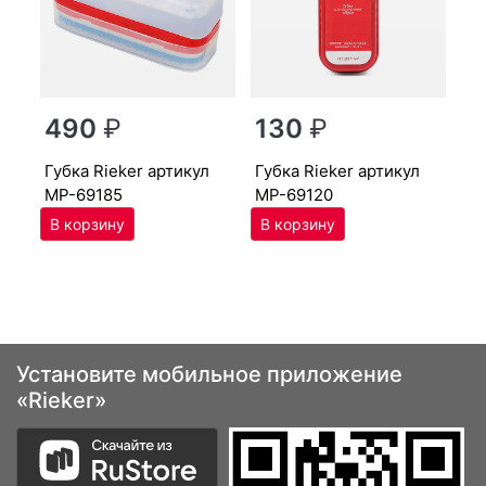
г
490
₽
130
₽
MP
губ­ка Ri­eker артикул
губ­ка Ri­eker артикул
MP-69185
MP-69120
Установите мобильное приложение
«Rieker»