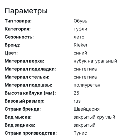
Параметры
Тип товара:
Обувь
Категория:
туф­ли
Сезонность:
ле­то
Бренд:
Ri­eker
Цвет:
си­ний
Материал верха:
ну­бук на­тураль­ный
Материал подкладки:
син­те­тика
Материал стельки:
син­те­тика
Материал подошвы:
по­ли­уре­тан
Высота каблука (мм):
25
Базовый размер:
rus
Страна бренда:
Швей­ца­рия
Вид мыска:
зак­ры­тый круг­лый
Вид задника:
зак­ры­тый
Страна производства:
Ту­нис