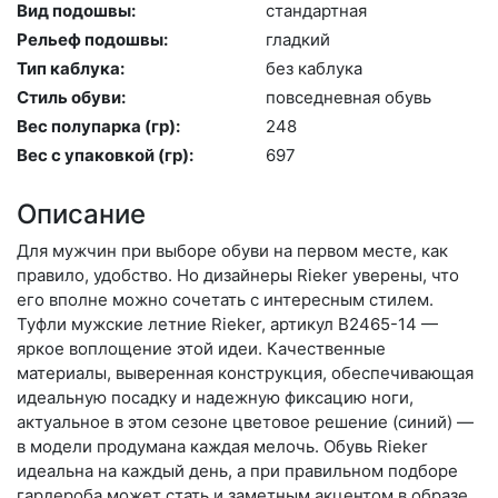
Вид подошвы:
стан­дарт­ная
Рельеф подошвы:
глад­кий
Тип каблука:
без каб­лу­ка
Стиль обуви:
пов­седнев­ная обувь
Вес полупарка (гр):
248
Вес с упаковкой (гр):
697
Описание
Для мужчин при выборе обуви на первом месте, как
правило, удобство. Но дизайнеры Rieker уверены, что
его вполне можно сочетать с интересным стилем.
Туфли мужские летние Rieker, артикул B2465-14 —
яркое воплощение этой идеи. Качественные
материалы, выверенная конструкция, обеспечивающая
идеальную посадку и надежную фиксацию ноги,
актуальное в этом сезоне цветовое решение (синий) —
в модели продумана каждая мелочь. Обувь Rieker
идеальна на каждый день, а при правильном подборе
гардероба может стать и заметным акцентом в образе.