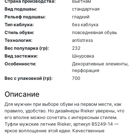
Страна производства:
Вь­ет­нам
Вид подошвы:
стан­дарт­ная
Рельеф подошвы:
глад­кий
Тип каблука:
без каб­лу­ка
Стиль обуви:
пов­седнев­ная обувь
Технология:
an­tist­ress
Вес полупарка (гр):
232
Вид застежки:
Шну­ров­ка
Особенности:
Де­кора­тив­ные эле­мен­ты,
пер­фо­рация
Вес с упаковкой (гр):
700
Описание
Для мужчин при выборе обуви на первом месте, как
правило, удобство. Но дизайнеры Rieker уверены, что
его вполне можно сочетать с интересным стилем.
Туфли мужские летние Rieker, артикул B5249-14 —
яркое воплощение этой идеи. Качественные