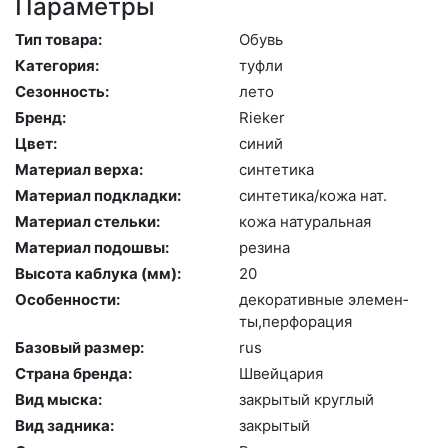
Параметры
Тип товара:
Обувь
Категория:
туф­ли
Сезонность:
ле­то
Бренд:
Ri­eker
Цвет:
си­ний
Материал верха:
син­те­тика
Материал подкладки:
син­те­тика/ко­жа нат.
Материал стельки:
ко­жа на­тураль­ная
Материал подошвы:
ре­зина
Высота каблука (мм):
20
Особенности:
де­кора­тив­ные эле­мен­
ты,пер­фо­рация
Базовый размер:
rus
Страна бренда:
Швей­ца­рия
Вид мыска:
зак­ры­тый круг­лый
Вид задника:
зак­ры­тый