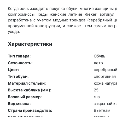
Когда речь заходит о покупке обуви, многие женщины д
компромиссы. Кеды женские летние Rieker, артикул
разработана с учетом модных трендов (се­реб­ря­ный ц
продуманной конструкции, и снижает тем самым нагру
ухода.
Характеристики
Тип товара:
Обувь
Сезонность:
ле­то
Цвет:
се­реб­ря­ны
Тип обуви:
спор­тивная
Материал стельки:
ко­жа на­тур
Высота каблука (мм):
25
Базовый размер:
rus
Вид мыска:
зак­ры­тый к
Страна производства:
Вь­ет­нам