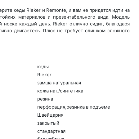
ите ке­ды Rieker и Remonte, и вам не придется идти на
тойких материалов и презентабельного вида. Модель
й носке каждый день. Ri­eker отлично сидит, благодаря
ктивно двигаетесь. Плюс не требует слишком сложного
ке­ды
Ri­eker
зам­ша на­тураль­ная
ко­жа нат./син­те­тика
ре­зина
пер­фо­рация,ре­зин­ка в подъ­еме
Швей­ца­рия
зак­ры­тый
стан­дарт­ная