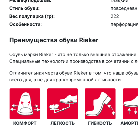
Рельеф подошвы:
глад­кий
Стиль обуви:
пов­седнев­н
Вес полупарка (гр):
222
Особенности:
пер­фо­рация
Преимущества обуви Rieker
Обувь марки Rieker - это не только внешнее отражение
Специальные технологии производства в сочетании с л
Отличительная черта обуви Rieker в том, что наша об
всего дня, а не для кратковременной активности.
КОМФОРТ
ЛЕГКОСТЬ
ГИБКОСТЬ
АМОРТ