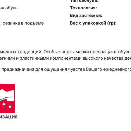
Тип каблука:
ая обувь
Технология:
Вид застежки:
, ре­зин­ка в подъ­еме
Вес с упаковкой (гр):
 модных тенденций. Особые черты марки превращают обувь R
егкими и эластичными компонентами высокого качества дел
увь предназначена для ощущения чувства Вашего ежедневног
ИЗАЦИЯ