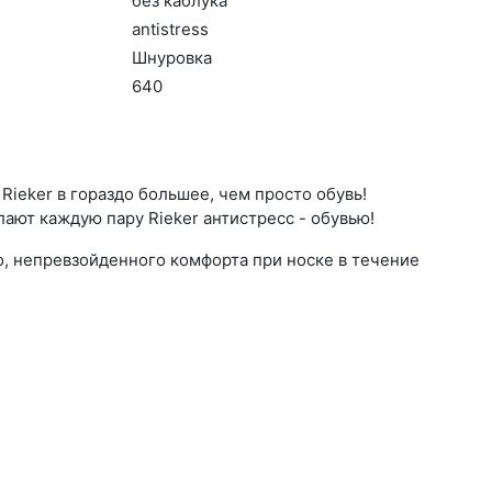
без каб­лу­ка
an­tist­ress
Шну­ров­ка
640
ieker в гораздо большее, чем просто обувь!
ают каждую пару Rieker антистресс - обувью!
о, непревзойденного комфорта при носке в течение