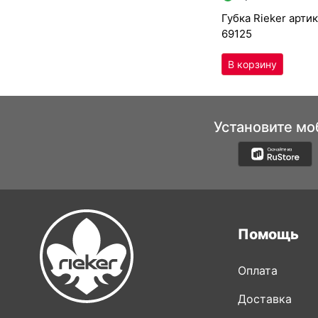
губ­ка Ri­eker арти
69125
Установите мо
Помощь
Оплата
Доставка