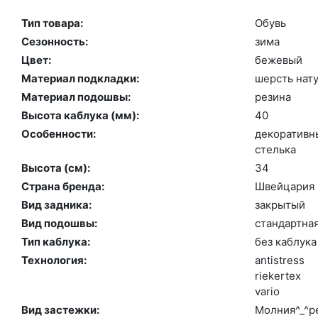
Тип товара:
Обувь
Сезонность:
зи­ма
Цвет:
бе­жевый
Материал подкладки:
шерсть на­ту
Материал подошвы:
ре­зина
Высота каблука (мм):
40
Особенности:
де­кора­тив­
стель­ка
Высота (cм):
34
Страна бренда:
Швей­ца­рия
Вид задника:
зак­ры­тый
Вид подошвы:
стан­дарт­на
Тип каблука:
без каб­лу­ка
Технология:
an­tist­ress
ri­eker­tex
va­rio
Вид застежки:
Мол­ния^_^ре