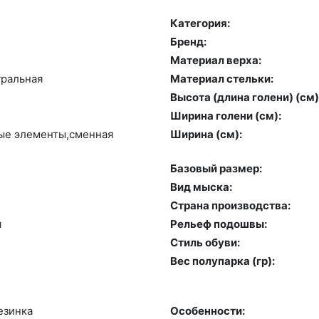
Категория:
Бренд:
Материал верха:
раль­ная
Материал стельки:
Высота (длина голени) (cм)
Ширина голени (см):
ные эле­мен­ты,смен­ная
Ширина (см):
Базовый размер:
Вид мыска:
Страна производства:
я
Рельеф подошвы:
Стиль обуви:
Вес полупарка (гр):
­зин­ка
Особенности: