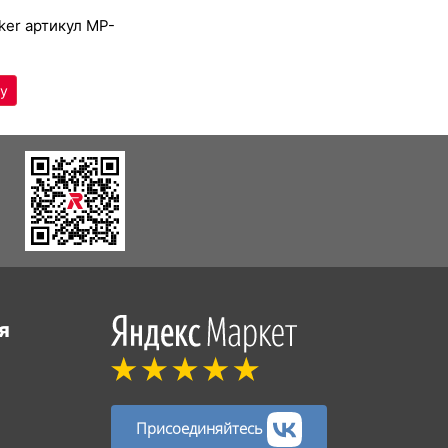
­eker артикул
MP-
я
Присоединяйтесь