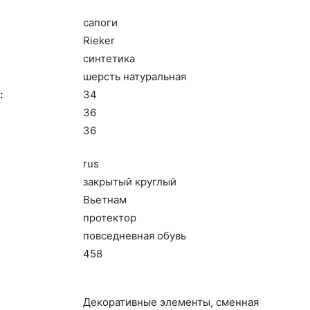
са­поги
Ri­eker
син­те­тика
шерсть на­тураль­ная
:
34
36
36
rus
зак­ры­тый круг­лый
Вь­ет­нам
про­тек­тор
пов­седнев­ная обувь
458
Де­кора­тив­ные эле­мен­ты, смен­ная