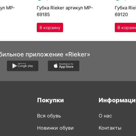
кул
MP-
губ­ка Ri­eker артикул
MP-
губ­ка Ri
69185
69120
бильное приложение «Rieker»
Покупки
Информаци
Вся обувь
О нас
Новинки обуви
Контакты