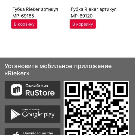
губ­ка Ri­eker артикул
губ­ка Ri­eker артикул
г
MP-69185
MP-69120
MP
Установите мобильное приложение
«Rieker»