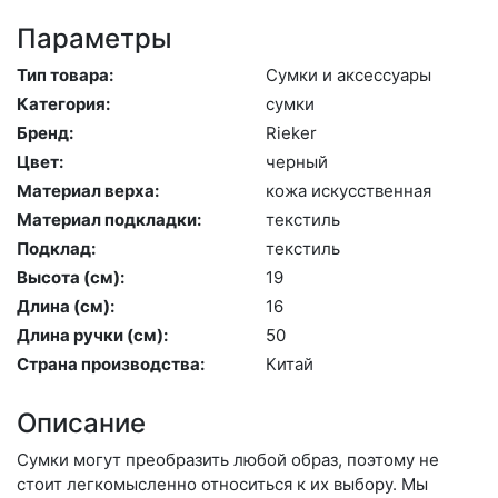
Параметры
Тип товара:
Сум­ки и ак­сессу­ары
Категория:
сум­ки
Бренд:
Ri­eker
Цвет:
чер­ный
Материал верха:
ко­жа ис­кусс­твен­ная
Материал подкладки:
текс­тиль
Подклад:
текс­тиль
Высота (cм):
19
Длина (см):
16
Длина ручки (см):
50
Страна производства:
Ки­тай
Описание
Сумки могут преобразить любой образ, поэтому не
стоит легкомысленно относиться к их выбору. Мы