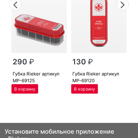
Previous
Nex
г
290
₽
130
₽
MP
губ­ка Ri­eker артикул
губ­ка Ri­eker артикул
MP-69125
MP-69120
Установите мобильное приложение