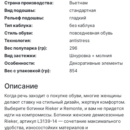
Страна производства:
Вь­ет­нам
Вид подошвы:
стан­дарт­ная
Рельеф подошвы:
глад­кий
Тип каблука:
без каб­лу­ка
Стиль обуви:
пов­седнев­ная обувь
Технология:
an­tist­ress
Вес полупарка (гр):
296
Вид застежки:
Шну­ров­ка + мол­ния
Особенности:
Де­кора­тив­ные эле­мен­ты
Вес с упаковкой (гр):
854
Описание
Когда речь заходит о покупке обуви, многие женщины
делают ставку на стильный дизайн, жертвуя комфортом.
Выберите бо­тин­ки Rieker и Remonte, и вам не придется
идти на компромиссы. Ботинки женские демисезонные
Rieker, артикул L3139-14 — сочетание максимального
удобства, износостойких материалов и