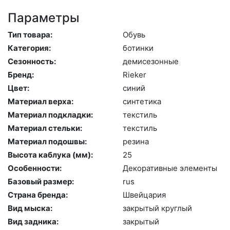
Параметры
Тип товара:
Обувь
Категория:
бо­тин­ки
Сезонность:
де­мисе­зон­ные
Бренд:
Ri­eker
Цвет:
си­ний
Материал верха:
син­те­тика
Материал подкладки:
текс­тиль
Материал стельки:
текс­тиль
Материал подошвы:
ре­зина
Высота каблука (мм):
25
Особенности:
Де­кора­тив­ные эле­мен­ты
Базовый размер:
rus
Страна бренда:
Швей­ца­рия
Вид мыска:
зак­ры­тый круг­лый
Вид задника:
зак­ры­тый