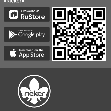
«Rieker»