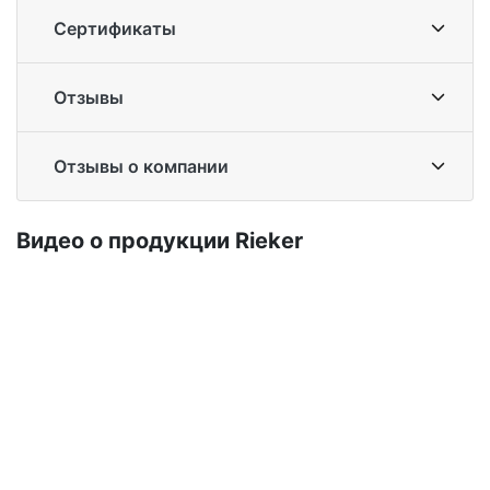
Сертификаты
Отзывы
Отзывы о компании
Ви­део о про­дук­ции Ri­eker