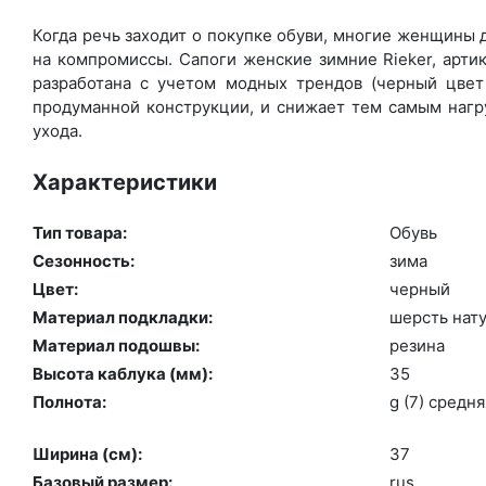
Когда речь заходит о покупке обуви, многие женщины д
на компромиссы. Сапоги женские зимние Rieker, арти
разработана с учетом модных трендов (чер­ный цвет 
продуманной конструкции, и снижает тем самым нагру
ухода.
Характеристики
Тип товара:
Обувь
Сезонность:
зи­ма
Цвет:
чер­ный
Материал подкладки:
шерсть на­ту
Материал подошвы:
ре­зина
Высота каблука (мм):
35
Полнота:
g (7) сред­ня
Ширина (см):
37
Базовый размер:
rus