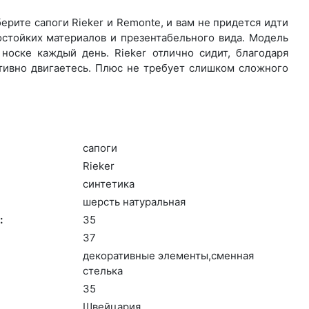
рите са­поги Rieker и Remonte, и вам не придется идти
остойких материалов и презентабельного вида. Модель
носке каждый день. Ri­eker отлично сидит, благодаря
ктивно двигаетесь. Плюс не требует слишком сложного
са­поги
Ri­eker
син­те­тика
шерсть на­тураль­ная
:
35
37
де­кора­тив­ные эле­мен­ты,смен­ная
стель­ка
35
Швей­ца­рия