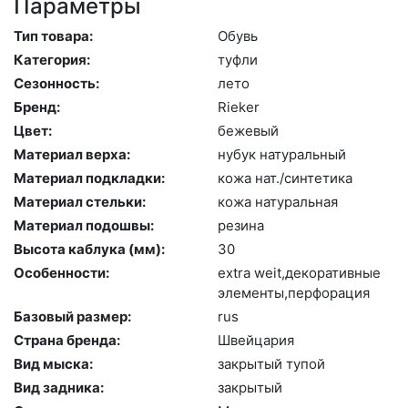
Параметры
Тип товара:
Обувь
Категория:
туф­ли
Сезонность:
ле­то
Бренд:
Ri­eker
Цвет:
бе­жевый
Материал верха:
ну­бук на­тураль­ный
Материал подкладки:
ко­жа нат./син­те­тика
Материал стельки:
ко­жа на­тураль­ная
Материал подошвы:
ре­зина
Высота каблука (мм):
30
Особенности:
ext­ra we­it,де­кора­тив­ные
эле­мен­ты,пер­фо­рация
Базовый размер:
rus
Страна бренда:
Швей­ца­рия
Вид мыска:
зак­ры­тый ту­пой
Вид задника:
зак­ры­тый