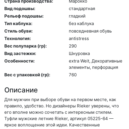
Страна производства:
Ма­рок­ко
Вид подошвы:
стан­дарт­ная
Рельеф подошвы:
глад­кий
Тип каблука:
без каб­лу­ка
Стиль обуви:
пов­седнев­ная обувь
Технология:
an­tist­ress
Вес полупарка (гр):
290
Вид застежки:
Шну­ров­ка
Особенности:
ext­ra We­it, Де­кора­тив­ные
эле­мен­ты, пер­фо­рация
Вес с упаковкой (гр):
760
Описание
Для мужчин при выборе обуви на первом месте, как
правило, удобство. Но дизайнеры Rieker уверены, что
его вполне можно сочетать с интересным стилем.
Туфли мужские летние Rieker, артикул 05225-64 —
яркое воплощение этой идеи. Качественные