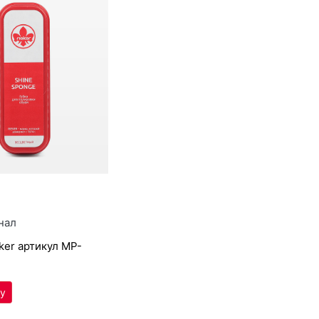
нал
­eker артикул
MP-