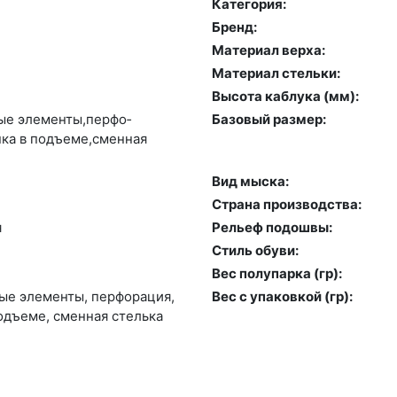
Категория:
Бренд:
Материал верха:
Материал стельки:
Высота каблука (мм):
ные эле­мен­ты,пер­фо­
Базовый размер:
­ка в подъ­еме,смен­ная
Вид мыска:
Страна производства:
я
Рельеф подошвы:
Стиль обуви:
Вес полупарка (гр):
ные эле­мен­ты, пер­фо­рация,
Вес с упаковкой (гр):
подъ­еме, смен­ная стель­ка