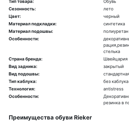
Тип товара:
Обувь
Сезонность:
ле­то
Цвет:
чер­ный
Материал подкладки:
син­те­тика
Материал подошвы:
по­ли­уре­тан
Особенности:
де­кора­тив­
рация,ре­зин
стель­ка
Страна бренда:
Швей­ца­рия
Вид задника:
зак­ры­тый
Вид подошвы:
стан­дарт­на
Тип каблука:
без каб­лу­ка
Технология:
an­tist­ress
Особенности:
Де­кора­тив­
ре­зин­ка в 
Преимущества обуви Rieker