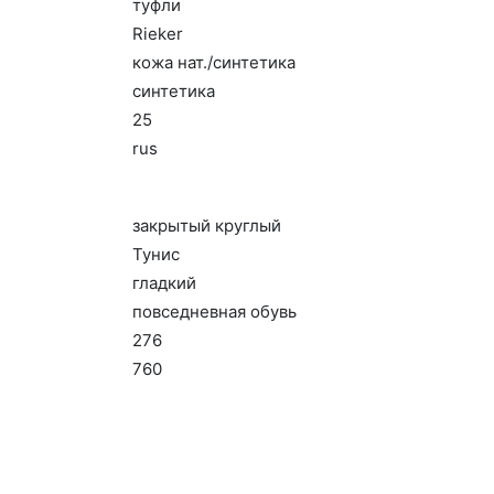
туф­ли
Ri­eker
ко­жа нат./син­те­тика
син­те­тика
25
rus
зак­ры­тый круг­лый
Ту­нис
глад­кий
пов­седнев­ная обувь
276
760