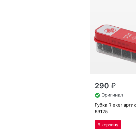
290
₽
Оригинал
губ­ка Ri­eker арти
69125