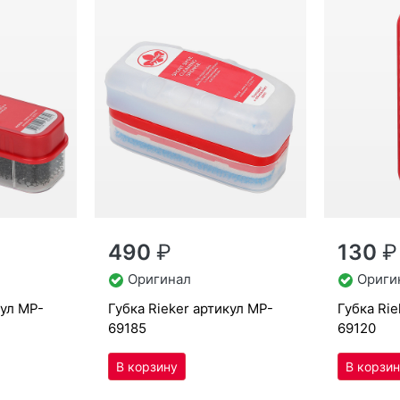
490
₽
130
₽
Оригинал
Ориги
кул
MP-
губ­ка Ri­eker артикул
MP-
губ­ка Ri
69185
69120