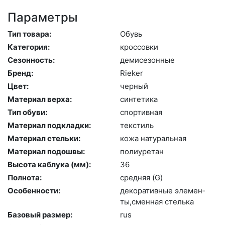
Параметры
Тип товара:
Обувь
Категория:
крос­совки
Сезонность:
де­мисе­зон­ные
Бренд:
Ri­eker
Цвет:
чер­ный
Материал верха:
син­те­тика
Тип обуви:
спор­тивная
Материал подкладки:
текс­тиль
Материал стельки:
ко­жа на­тураль­ная
Материал подошвы:
по­ли­уре­тан
Высота каблука (мм):
36
Полнота:
сред­няя (G)
Особенности:
де­кора­тив­ные эле­мен­
ты,смен­ная стель­ка
Базовый размер:
rus