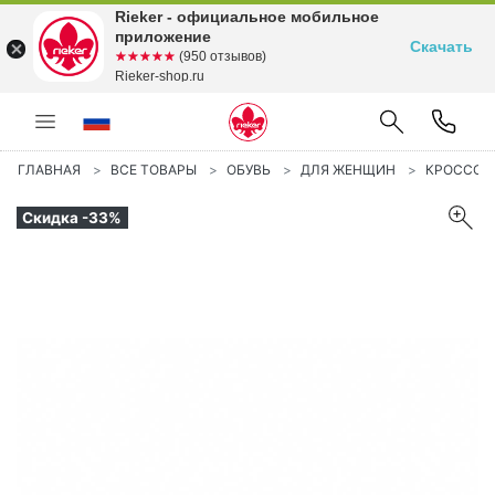
Rieker - официальное мобильное
приложение
Скачать
☆☆☆☆☆
★★★★★
(950 отзывов)
Rieker-shop.ru
ГЛАВНАЯ
ВСЕ ТОВАРЫ
ОБУВЬ
ДЛЯ ЖЕНЩИН
КРОССОВ
Скидка -33%