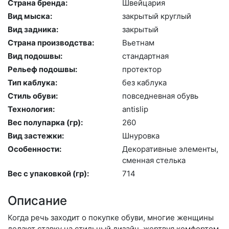
Страна бренда:
Швей­ца­рия
Вид мыска:
зак­ры­тый круг­лый
Вид задника:
зак­ры­тый
Страна производства:
Вь­ет­нам
Вид подошвы:
стан­дарт­ная
Рельеф подошвы:
про­тек­тор
Тип каблука:
без каб­лу­ка
Стиль обуви:
пов­седнев­ная обувь
Технология:
an­tislip
Вес полупарка (гр):
260
Вид застежки:
Шну­ров­ка
Особенности:
Де­кора­тив­ные эле­мен­ты,
смен­ная стель­ка
Вес с упаковкой (гр):
714
Описание
Когда речь заходит о покупке обуви, многие женщины
делают ставку на стильный дизайн, жертвуя комфортом.