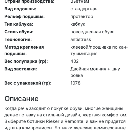
Страна производства:
Вь­ет­нам
Вид подошвы:
стан­дарт­ная
Рельеф подошвы:
про­тек­тор
Тип каблука:
каб­лук
Стиль обуви:
пов­седнев­ная обувь
Технология:
an­tist­ress
Метод крепления
кле­евой/про­шив­ка по кан­
подошвы:
ту ими­тация
Вес полупарка (гр):
402
Вид застежки:
Двой­ная мол­ния + шну­
ров­ка
Вес с упаковкой (гр):
1078
Описание
Когда речь заходит о покупке обуви, многие женщины
делают ставку на стильный дизайн, жертвуя комфортом.
Выберите бо­тин­ки Rieker и Remonte, и вам не придется
идти на компромиссы. Ботинки женские демисезонные