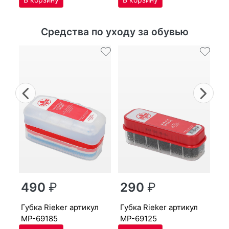
Средства по уходу за обувью
Previous
Nex
г
490
₽
290
₽
MP
губ­ка Ri­eker артикул
губ­ка Ri­eker артикул
MP-69185
MP-69125