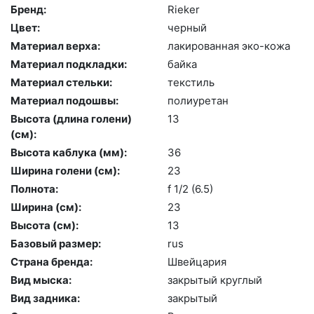
Бренд:
Ri­eker
Цвет:
чер­ный
Материал верха:
ла­киро­ван­ная эко-ко­жа
Материал подкладки:
бай­ка
Материал стельки:
текс­тиль
Материал подошвы:
по­ли­уре­тан
Высота (длина голени)
13
(cм):
Высота каблука (мм):
36
Ширина голени (см):
23
Полнота:
f 1/2 (6.5)
Ширина (см):
23
Высота (cм):
13
Базовый размер:
rus
Страна бренда:
Швей­ца­рия
Вид мыска:
зак­ры­тый круг­лый
Вид задника:
зак­ры­тый