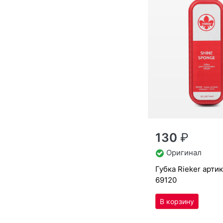
130
₽
Оригинал
губ­ка Ri­eker арти
69120