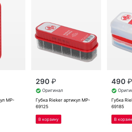
290
₽
490
Оригинал
Ориги
кул
MP-
губ­ка Ri­eker артикул
MP-
губ­ка Ri
69125
69185