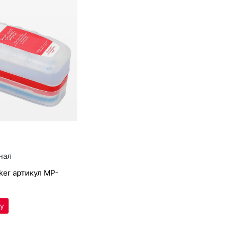
₽
нал
­eker артикул
MP-