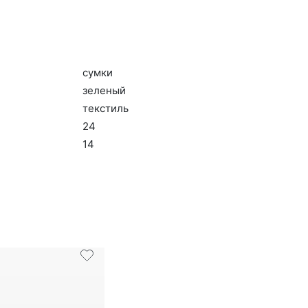
сум­ки
зе­леный
текс­тиль
24
14