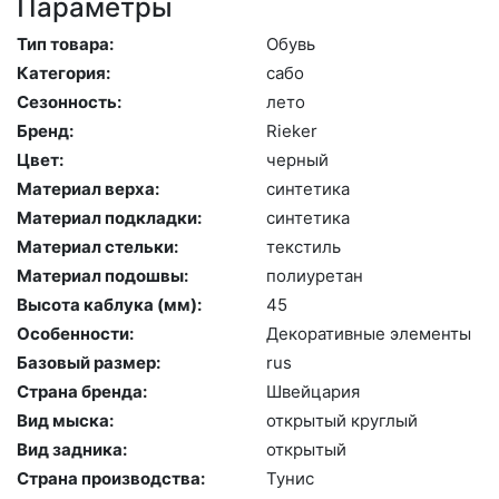
Параметры
Тип товара:
Обувь
Категория:
са­бо
Сезонность:
ле­то
Бренд:
Ri­eker
Цвет:
чер­ный
Материал верха:
син­те­тика
Материал подкладки:
син­те­тика
Материал стельки:
текс­тиль
Материал подошвы:
по­ли­уре­тан
Высота каблука (мм):
45
Особенности:
Де­кора­тив­ные эле­мен­ты
Базовый размер:
rus
Страна бренда:
Швей­ца­рия
Вид мыска:
отк­ры­тый круг­лый
Вид задника:
отк­ры­тый
Страна производства:
Ту­нис