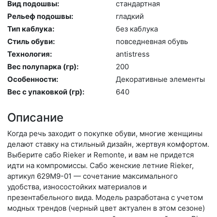
Вид подошвы:
стан­дарт­ная
Рельеф подошвы:
глад­кий
Тип каблука:
без каб­лу­ка
Стиль обуви:
пов­седнев­ная обувь
Технология:
an­tist­ress
Вес полупарка (гр):
200
Особенности:
Де­кора­тив­ные эле­мен­ты
Вес с упаковкой (гр):
640
Описание
Когда речь заходит о покупке обуви, многие женщины
делают ставку на стильный дизайн, жертвуя комфортом.
Выберите са­бо Rieker и Remonte, и вам не придется
идти на компромиссы. Сабо женские летние Rieker,
артикул 629M9-01 — сочетание максимального
удобства, износостойких материалов и
презентабельного вида. Модель разработана с учетом
модных трендов (чер­ный цвет актуален в этом сезоне)