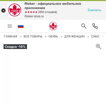
Rieker - официальное мобильное
приложение
Скачать
☆☆☆☆☆
★★★★★
(950 отзывов)
Rieker-shop.ru
ГЛАВНАЯ
ВСЕ ТОВАРЫ
ОБУВЬ
ДЛЯ ЖЕНЩИН
САБО
Скидка -16%