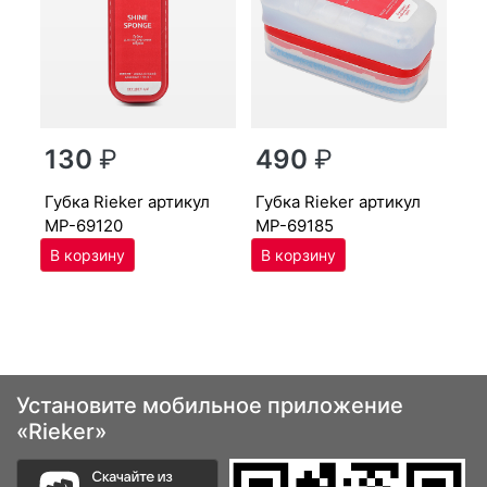
г
130
₽
490
₽
MP
губ­ка Ri­eker артикул
губ­ка Ri­eker артикул
MP-69120
MP-69185
Установите мобильное приложение
«Rieker»