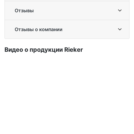
Отзывы
Отзывы о компании
Ви­део о про­дук­ции Ri­eker