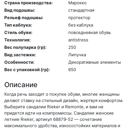
Страна производства:
Ма­рок­ко
Вид подошвы:
стан­дарт­ная
Рельеф подошвы:
про­тек­тор
Тип каблука:
без каб­лу­ка
Стиль обуви:
пов­седнев­ная обувь
Технология:
an­tist­ress
Вес полупарка (гр):
250
Вид застежки:
Ли­пуч­ка
Особенности:
Де­кора­тив­ные эле­мен­ты
Вес с упаковкой (гр):
650
Описание
Когда речь заходит о покупке обуви, многие женщины
делают ставку на стильный дизайн, жертвуя комфортом.
Выберите сан­да­лии Rieker и Remonte, и вам не
придется идти на компромиссы. Сандалии женские
летние Rieker, артикул 68879-52 — сочетание
максимального удобства, износостойких материалов и