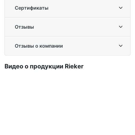
Сертификаты
Отзывы
Отзывы о компании
Ви­део о про­дук­ции Ri­eker