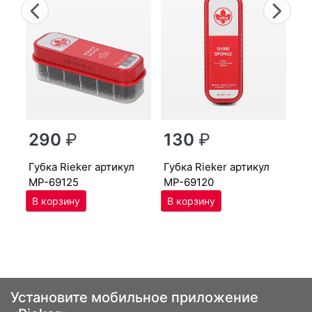
Previous
Nex
г
290
₽
130
₽
MP
губ­ка Ri­eker артикул
губ­ка Ri­eker артикул
MP-69125
MP-69120
Установите мобильное приложение