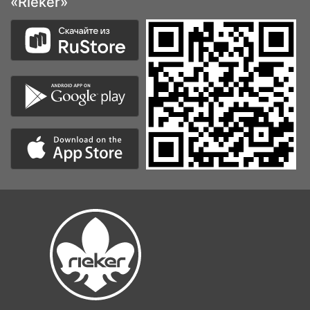
«Rieker»