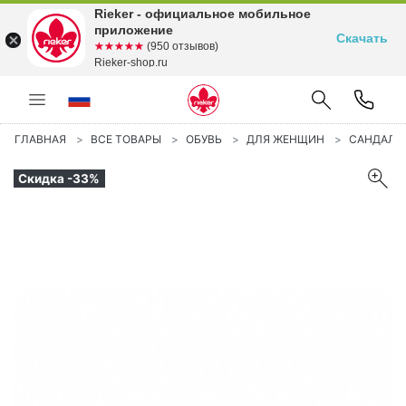
Rieker - официальное мобильное
приложение
Скачать
☆☆☆☆☆
★★★★★
(950 отзывов)
Rieker-shop.ru
ГЛАВНАЯ
ВСЕ ТОВАРЫ
ОБУВЬ
ДЛЯ ЖЕНЩИН
САНДАЛИ
Скидка -33%