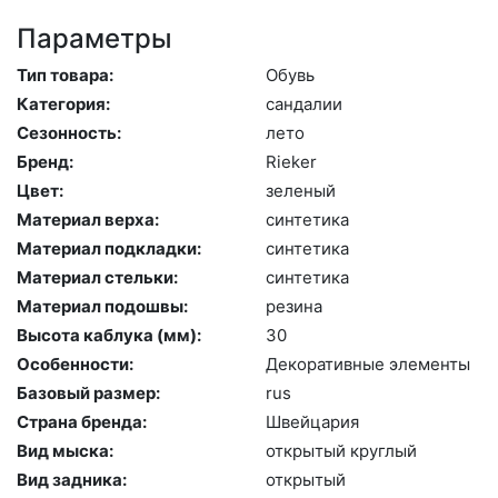
Параметры
Тип товара:
Обувь
Категория:
сан­да­лии
Сезонность:
ле­то
Бренд:
Ri­eker
Цвет:
зе­леный
Материал верха:
син­те­тика
Материал подкладки:
син­те­тика
Материал стельки:
син­те­тика
Материал подошвы:
ре­зина
Высота каблука (мм):
30
Особенности:
Де­кора­тив­ные эле­мен­ты
Базовый размер:
rus
Страна бренда:
Швей­ца­рия
Вид мыска:
отк­ры­тый круг­лый
Вид задника:
отк­ры­тый