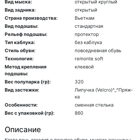
Вид мыска:
отк­ры­тый круг­лый
Вид задника:
отк­ры­тый
Страна производства:
Вь­ет­нам
Вид подошвы:
стан­дарт­ная
Рельеф подошвы:
про­тек­тор
Тип каблука:
без каб­лу­ка
Стиль обуви:
пов­седнев­ная обувь
Технология:
re­mon­te soft
Метод крепления
кле­евой
подошвы:
Вес полупарка (гр):
320
Вид застежки:
Ли­пуч­ка (Velc­ro)^_^Пряж­
ка
Особенности:
смен­ная стель­ка
Вес с упаковкой (гр):
860
Описание
Когда речь заходит о покупке обуви, многие женщины