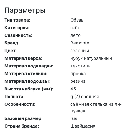
Параметры
Тип товара:
Обувь
Категория:
са­бо
Сезонность:
ле­то
Бренд:
Re­mon­te
Цвет:
зе­леный
Материал верха:
ну­бук на­тураль­ный
Материал подкладки:
текс­тиль
Материал стельки:
проб­ка
Материал подошвы:
ре­зина
Высота каблука (мм):
45
Полнота:
g (7) сред­няя
Особенности:
съ­ём­ная стель­ка на ли­
пуч­ках
Базовый размер:
rus
Страна бренда:
Швей­ца­рия