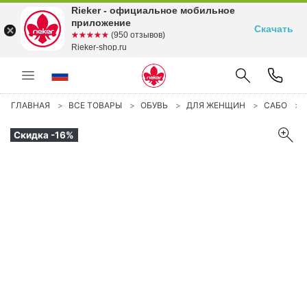
Rieker - официальное мобильное
приложение
Скачать
☆☆☆☆☆
★★★★★
(950 отзывов)
Rieker-shop.ru
ГЛАВНАЯ
ВСЕ ТОВАРЫ
ОБУВЬ
ДЛЯ ЖЕНЩИН
САБО
Скидка -16%