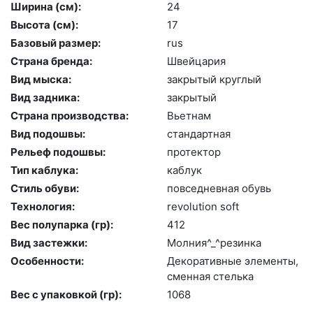
Ширина (см):
24
Высота (cм):
17
Базовый размер:
rus
Страна бренда:
Швей­ца­рия
Вид мыска:
зак­ры­тый круг­лый
Вид задника:
зак­ры­тый
Страна производства:
Вь­ет­нам
Вид подошвы:
стан­дарт­ная
Рельеф подошвы:
про­тек­тор
Тип каблука:
каб­лук
Стиль обуви:
пов­седнев­ная обувь
Технология:
re­volu­ti­on soft
Вес полупарка (гр):
412
Вид застежки:
Мол­ния^_^ре­зин­ка
Особенности:
Де­кора­тив­ные эле­мен­ты,
смен­ная стель­ка
Вес с упаковкой (гр):
1068