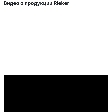
Ви­део о про­дук­ции Ri­eker