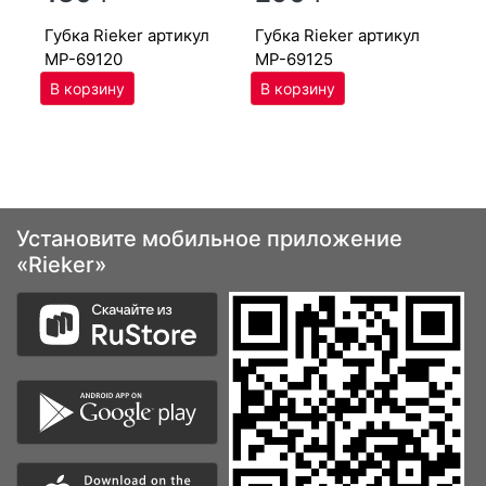
губ­ка Ri­eker артикул
губ­ка Ri­eker артикул
MP-69120
MP-69125
Установите мобильное приложение
«Rieker»