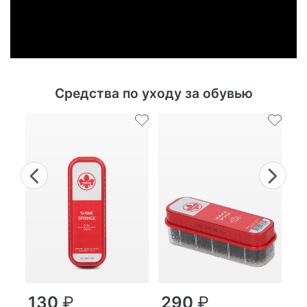
Средства по уходу за обувью
Previous
Nex
г
130
₽
290
₽
MP