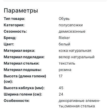
Параметры
Тип товара:
Обувь
Категория:
по­луса­пож­ки
Сезонность:
де­мисе­зон­ные
Бренд:
Ri­eker
Цвет:
бе­лый
Материал верха:
ко­жа на­тураль­ная
Материал подкладки:
ве­люр на­тураль­ный
Материал стельки:
текс­тиль
Материал подошвы:
ре­зина
Высота (длина голени)
17
(cм):
Высота каблука (мм):
45
Ширина голени (см):
24
Особенности:
де­кора­тив­ные эле­мен­
ты,смен­ная стель­ка