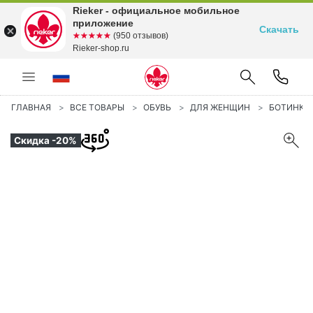
Rieker - официальное мобильное
приложение
Скачать
☆☆☆☆☆
★★★★★
(950 отзывов)
Rieker-shop.ru
ГЛАВНАЯ
ВСЕ ТОВАРЫ
ОБУВЬ
ДЛЯ ЖЕНЩИН
БОТИНКИ
Скидка -20%