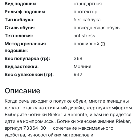
Вид подошвы:
стан­дарт­ная
Рельеф подошвы:
про­тек­тор
Тип каблука:
без каб­лу­ка
Стиль обуви:
пов­седнев­ная обувь
Технология:
an­tist­ress
Метод крепления
про­шив­ной
подошвы:
Вес полупарка (гр):
368
Вид застежки:
Мол­ния
Вес с упаковкой (гр):
932
Описание
Когда речь заходит о покупке обуви, многие женщины
делают ставку на стильный дизайн, жертвуя комфортом.
Выберите бо­тин­ки Rieker и Remonte, и вам не придется
идти на компромиссы. Ботинки женские зимние Rieker,
артикул 73364-00 — сочетание максимального
удобства, износостойких материалов и