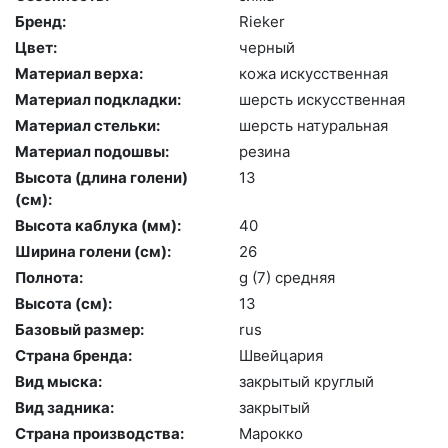
Бренд:
Ri­eker
Цвет:
чер­ный
Материал верха:
ко­жа ис­кусс­твен­ная
Материал подкладки:
шерсть ис­кусс­твен­ная
Материал стельки:
шерсть на­тураль­ная
Материал подошвы:
ре­зина
Высота (длина голени)
13
(cм):
Высота каблука (мм):
40
Ширина голени (см):
26
Полнота:
g (7) сред­няя
Высота (cм):
13
Базовый размер:
rus
Страна бренда:
Швей­ца­рия
Вид мыска:
зак­ры­тый круг­лый
Вид задника:
зак­ры­тый
Страна производства:
Ма­рок­ко