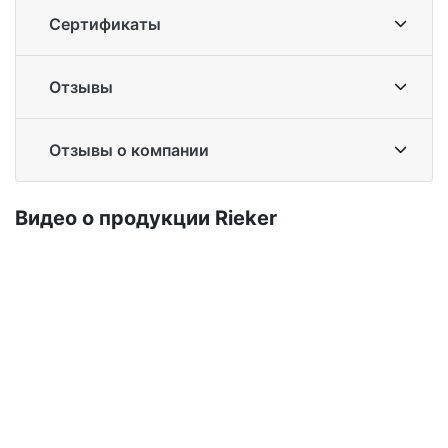
Сертификаты
Отзывы
Отзывы о компании
Ви­део о про­дук­ции Ri­eker