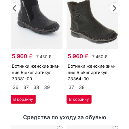
Previous
Nex
бо­тин­ки женс­кие зим­
5 960
₽
5 960
₽
ни
7 450
₽
7 450
₽
Y3
бо­тин­ки женс­кие зим­
бо­тин­ки женс­кие зим­
36
3
ние Ri­eker артикул
ние Ri­eker артикул
73381-00
73364-00
36
37
38
39
37
38
Средства по уходу за обувью