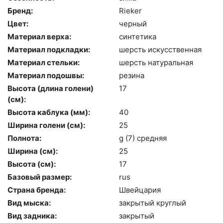
Бренд:
Ri­eker
Цвет:
чер­ный
Материал верха:
син­те­тика
Материал подкладки:
шерсть ис­кусс­твен­ная
Материал стельки:
шерсть на­тураль­ная
Материал подошвы:
ре­зина
Высота (длина голени)
17
(cм):
Высота каблука (мм):
40
Ширина голени (см):
25
Полнота:
g (7) сред­няя
Ширина (см):
25
Высота (cм):
17
Базовый размер:
rus
Страна бренда:
Швей­ца­рия
Вид мыска:
зак­ры­тый круг­лый
Вид задника:
зак­ры­тый