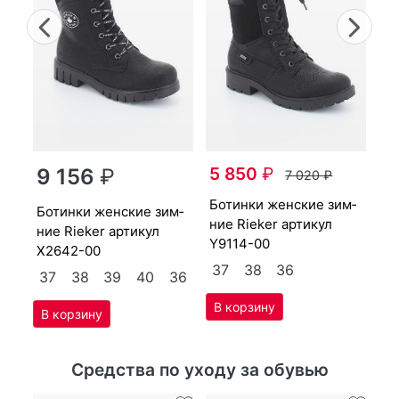
Previous
Nex
бо­тин­ки женс­кие зим­
5 850
₽
9 156
₽
7 020
₽
ни
Y7
бо­тин­ки женс­кие зим­
бо­тин­ки женс­кие зим­
ние Ri­eker артикул
40
3
ние Ri­eker артикул
Y9114-00
X2642-00
37
38
36
37
38
39
40
36
Средства по уходу за обувью