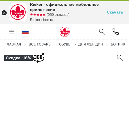
Rieker - официальное мобильное
приложение
Скачать
☆☆☆☆☆
★★★★★
(950 отзывов)
Rieker-shop.ru
ГЛАВНАЯ
ВСЕ ТОВАРЫ
ОБУВЬ
ДЛЯ ЖЕНЩИН
БОТИНКИ
Скидка -16%