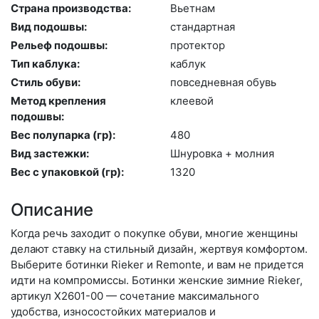
Страна производства:
Вь­ет­нам
Вид подошвы:
стан­дарт­ная
Рельеф подошвы:
про­тек­тор
Тип каблука:
каб­лук
Стиль обуви:
пов­седнев­ная обувь
Метод крепления
кле­евой
подошвы:
Вес полупарка (гр):
480
Вид застежки:
Шну­ров­ка + мол­ния
Вес с упаковкой (гр):
1320
Описание
Когда речь заходит о покупке обуви, многие женщины
делают ставку на стильный дизайн, жертвуя комфортом.
Выберите бо­тин­ки Rieker и Remonte, и вам не придется
идти на компромиссы. Ботинки женские зимние Rieker,
артикул X2601-00 — сочетание максимального
удобства, износостойких материалов и