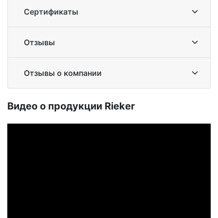
Сертификаты
Отзывы
Отзывы о компании
Ви­део о про­дук­ции Ri­eker