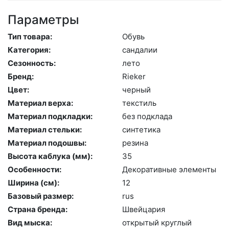
Параметры
Тип товара:
Обувь
Категория:
сан­да­лии
Сезонность:
ле­то
Бренд:
Ri­eker
Цвет:
чер­ный
Материал верха:
текс­тиль
Материал подкладки:
без подк­ла­да
Материал стельки:
син­те­тика
Материал подошвы:
ре­зина
Высота каблука (мм):
35
Особенности:
Де­кора­тив­ные эле­мен­ты
Ширина (см):
12
Базовый размер:
rus
Страна бренда:
Швей­ца­рия
Вид мыска:
отк­ры­тый круг­лый