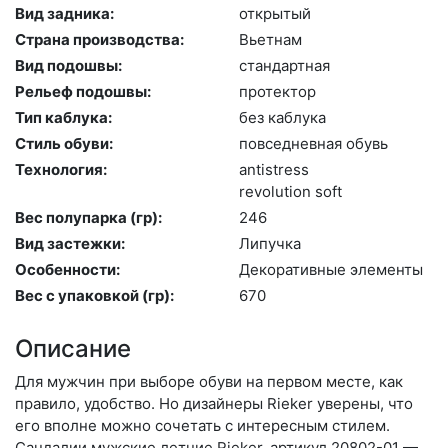
Вид задника:
отк­ры­тый
Страна производства:
Вь­ет­нам
Вид подошвы:
стан­дарт­ная
Рельеф подошвы:
про­тек­тор
Тип каблука:
без каб­лу­ка
Стиль обуви:
пов­седнев­ная обувь
Технология:
an­tist­ress
re­volu­ti­on soft
Вес полупарка (гр):
246
Вид застежки:
Ли­пуч­ка
Особенности:
Де­кора­тив­ные эле­мен­ты
Вес с упаковкой (гр):
670
Описание
Для мужчин при выборе обуви на первом месте, как
правило, удобство. Но дизайнеры Rieker уверены, что
его вполне можно сочетать с интересным стилем.
Сандалии мужские летние Rieker, артикул 20802-01 —