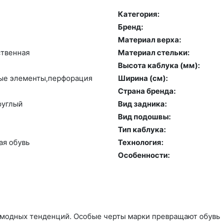
Категория:
Бренд:
Материал верха:
­твен­ная
Материал стельки:
Высота каблука (мм):
ные эле­мен­ты,пер­фо­рация
Ширина (см):
Страна бренда:
руг­лый
Вид задника:
Вид подошвы:
Тип каблука:
ая обувь
Технология:
Особенности:
 модных тенденций. Особые черты марки превращают обувь R