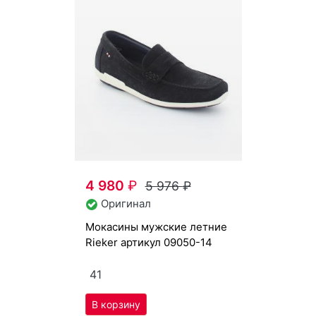
4 980
₽
5 976
₽
Оригинал
мо­каси­ны мужс­кие лет­ние
Ri­eker артикул
09050-14
41