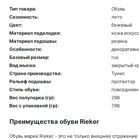
Тип товара:
Обувь
Сезонность:
ле­то
Цвет:
бе­жевый
Материал подкладки:
ко­жа ис­кусс
Материал подошвы:
ре­зина
Особенности:
де­кора­тив­
Базовый размер:
rus
Вид мыска:
зак­ры­тый к
Страна производства:
Ту­нис
Рельеф подошвы:
про­тек­тор
Стиль обуви:
пов­седнев­н
Вес полупарка (гр):
298
Вес с упаковкой (гр):
796
Преимущества обуви Rieker
Обувь марки Rieker - это не только внешнее отражение