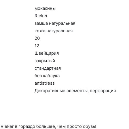
мо­каси­ны
Ri­eker
зам­ша на­тураль­ная
ко­жа на­тураль­ная
20
12
Швей­ца­рия
зак­ры­тый
стан­дарт­ная
без каб­лу­ка
an­tist­ress
Де­кора­тив­ные эле­мен­ты, пер­фо­рация
ieker в гораздо большее, чем просто обувь!