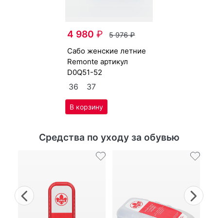
4 980
₽
5 976
₽
са­бо женс­кие лет­ние
Re­mon­te артикул
D0Q51-52
36
37
Средства по уходу за обувью
Previous
Nex