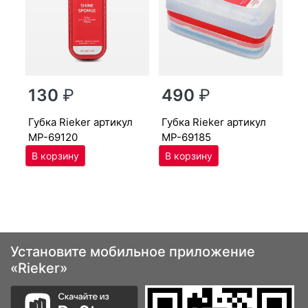
г
130
₽
490
₽
MP
губ­ка Ri­eker артикул
губ­ка Ri­eker артикул
MP-69120
MP-69185
Установите мобильное приложение
«Rieker»