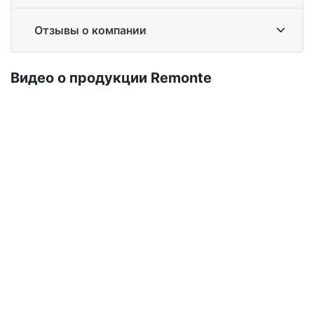
Отзывы о компании
Ви­део о про­дук­ции Re­mon­te