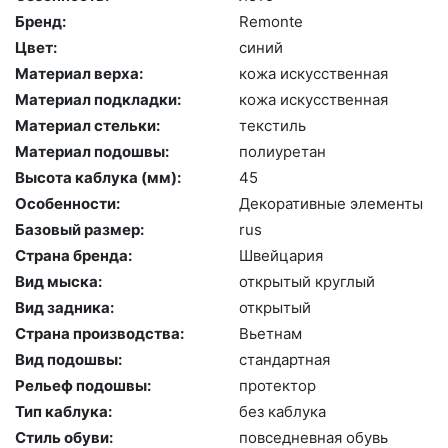
Бренд:
Re­mon­te
Цвет:
си­ний
Материал верха:
ко­жа ис­кусс­твен­ная
Материал подкладки:
ко­жа ис­кусс­твен­ная
Материал стельки:
текс­тиль
Материал подошвы:
по­ли­уре­тан
Высота каблука (мм):
45
Особенности:
Де­кора­тив­ные эле­мен­ты
Базовый размер:
rus
Страна бренда:
Швей­ца­рия
Вид мыска:
отк­ры­тый круг­лый
Вид задника:
отк­ры­тый
Страна производства:
Вь­ет­нам
Вид подошвы:
стан­дарт­ная
Рельеф подошвы:
про­тек­тор
Тип каблука:
без каб­лу­ка
Стиль обуви:
пов­седнев­ная обувь