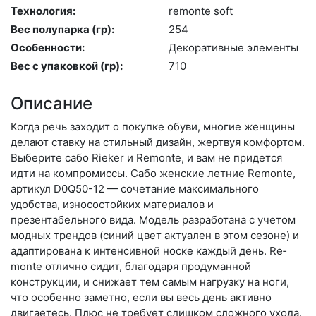
Технология:
re­mon­te soft
Вес полупарка (гр):
254
Особенности:
Де­кора­тив­ные эле­мен­ты
Вес с упаковкой (гр):
710
Описание
Когда речь заходит о покупке обуви, многие женщины
делают ставку на стильный дизайн, жертвуя комфортом.
Выберите са­бо Rieker и Remonte, и вам не придется
идти на компромиссы. Сабо женские летние Remonte,
артикул D0Q50-12 — сочетание максимального
удобства, износостойких материалов и
презентабельного вида. Модель разработана с учетом
модных трендов (си­ний цвет актуален в этом сезоне) и
адаптирована к интенсивной носке каждый день. Re­
mon­te отлично сидит, благодаря продуманной
конструкции, и снижает тем самым нагрузку на ноги,
что особенно заметно, если вы весь день активно
двигаетесь. Плюс не требует слишком сложного ухода.