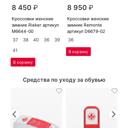
r
8 450
₽
8 950
₽
крос­совки женс­кие
крос­совки женс­кие
крос­совки женс­кие
зим­ние Ri­eker артикул
зим­ние Re­mon­te
зи
M6644-00
артикул
D6679-02
M
37
38
40
36
39
36
3
41
Средства по уходу за обувью
Previous
Nex