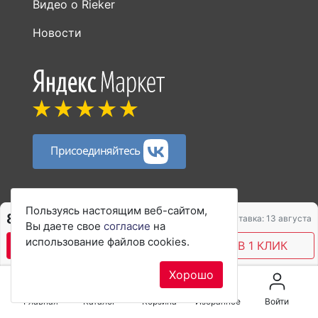
Присоединяйтесь
Способы оплаты:
Пользуясь настоящим веб-сайтом,
8 450 ₽
Доставка: 13 августа
Вы даете свое
согласие
на
использование файлов cookies.
В КОРЗИНУ
КУПИТЬ В 1 КЛИК
Хорошо
© 2017–2026 rieker-shop.ru Первый официальный
интернет-магазин обуви
Rieker
в России
Главная
Каталог
Корзина
Избранное
Войти