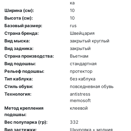
ка
Ширина (см):
10
Высота (cм):
10
Базовый размер:
rus
Страна бренда:
Швей­ца­рия
Вид мыска:
зак­ры­тый круг­лый
Вид задника:
зак­ры­тый
Страна производства:
Вь­ет­нам
Вид подошвы:
стан­дарт­ная
Рельеф подошвы:
про­тек­тор
Тип каблука:
без каб­лу­ка
Стиль обуви:
пов­седнев­ная обувь
Технология:
an­tist­ress
me­mosoft
Метод крепления
кле­евой
подошвы:
Вес полупарка (гр):
332
Вид застежки:
Шну­ров­ка + мол­ния