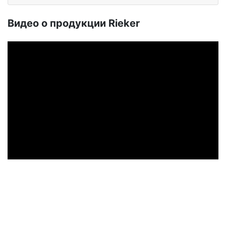
Ви­део о про­дук­ции Ri­eker