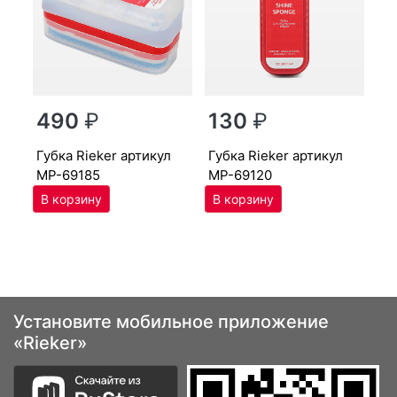
г
490
₽
130
₽
MP
губ­ка Ri­eker артикул
губ­ка Ri­eker артикул
MP-69185
MP-69120
Установите мобильное приложение
«Rieker»