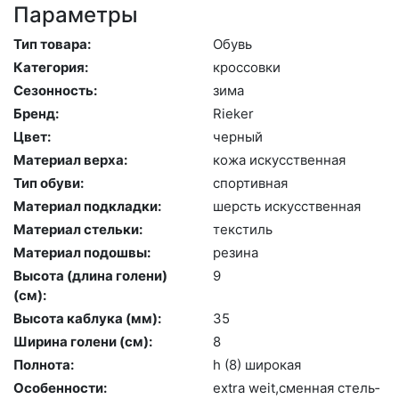
Параметры
Тип товара:
Обувь
Категория:
крос­совки
Сезонность:
зи­ма
Бренд:
Ri­eker
Цвет:
чер­ный
Материал верха:
ко­жа ис­кусс­твен­ная
Тип обуви:
спор­тивная
Материал подкладки:
шерсть ис­кусс­твен­ная
Материал стельки:
текс­тиль
Материал подошвы:
ре­зина
Высота (длина голени)
9
(cм):
Высота каблука (мм):
35
Ширина голени (см):
8
Полнота:
h (8) ши­рокая
Особенности:
ext­ra we­it,смен­ная стель­